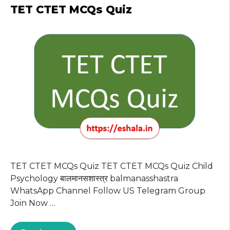
A
b
ra
r
st
TET CTET MCQs Quiz
p
o
m
p
o
k
TET CTET MCQs Quiz TET CTET MCQs Quiz Child
Psychology बालमानसशास्त्र balmanasshastra
WhatsApp Channel Follow US Telegram Group
Join Now …