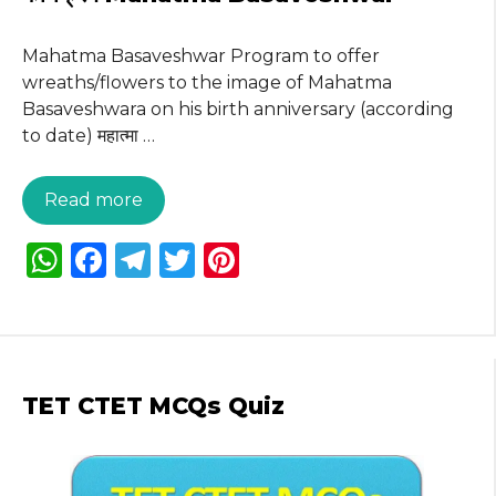
p
o
k
Mahatma Basaveshwar Program to offer
wreaths/flowers to the image of Mahatma
Basaveshwara on his birth anniversary (according
to date) महात्मा …
Read more
W
F
T
T
Pi
h
a
el
w
n
a
c
e
it
te
ts
e
g
te
re
A
b
ra
r
st
TET CTET MCQs Quiz
p
o
m
p
o