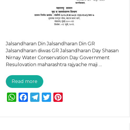
Jalsandharan Din Jalsandharan Din GR
Jalsandharan diwas GR Jalsandharan Day Shasan
Nirnay Water Conservation Day Government
Resulovation maharashtra rajyache maji …
Read more
W
F
T
T
Pi
h
a
el
w
n
a
c
e
it
te
ts
e
g
te
re