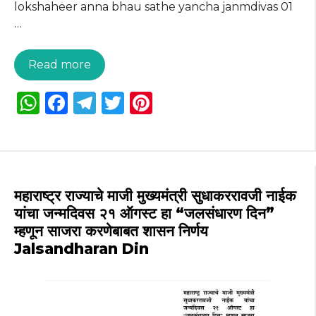
lokshaheer anna bhau sathe yancha janmdivas 01
…
Read more
W
F
T
T
Pi
h
a
el
w
n
a
c
e
it
te
ts
e
g
te
re
A
b
ra
r
st
महाराष्ट्र राज्याचे माजी मुख्यमंत्री सुधाकररावजी नाईक
p
o
m
यांचा जन्मदिवस २१ ऑगस्ट हा “जलसंधारण दिन”
म्हणून साजरा करणेबाबत शासन निर्णय
p
o
Jalsandharan Din
k