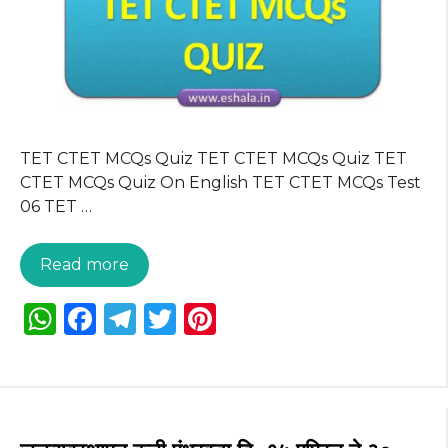
k
TET CTET MCQs Quiz TET CTET MCQs Quiz TET
CTET MCQs Quiz On English TET CTET MCQs Test
06 TET …
Read more
W
F
T
T
Pi
h
a
el
w
n
a
c
e
it
te
ts
e
g
te
re
A
b
ra
r
st