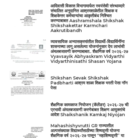
आदिवासी विकास विभागामार्फत स्वयंसेवी संस्थाव्दारे
संचालित अनुदानित आश्रमशाळेतील शिक्षक व
शिक्षकेत्तर कर्मचाऱ्यांचा आकृतीबंध निश्चित
करण्याबाबत Aashramshala Shikshak
Shikshakettar Karmchari
Aakrutibandh
व्यावसायिक अभ्यासक्रमांतील विद्यार्थी-विद्यार्थिनींना
शासनाच्या लागू असलेल्या योजनांनुसार देय लाभांची
अंमलबजावणी करण्याबाबत.. शैक्षणिक वर्ष २०२६-२७
Vyavsayik Abhyaskram Vidyarthi
Vidyarthinisathi Shasan Yojana
Shikshan Sevak Shikshak
Padbharti आश्रम शाळा शिक्षक भरती पेसा नॉन
पेसा
शैक्षणिक कामकाज नियोजन (कॅलेंडर) २०२६-२७ ची
प्रभावी अंमलबजावणी करणेबाबत शिक्षण आयुक्तांचे
आदेश Shaikshanik Kamkaj Niyojan
Mahashishyvrutti GR राज्यातील
अल्पसंख्याक विद्यार्थ्यांसाठीच्या शिष्यवृत्ती योजना
शैक्षणिक वर्ष २०२६-२७ पासून “महाशिष्यवृत्ती” या