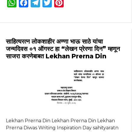
W
F
T
T
Pi
h
a
el
w
n
a
c
e
it
te
ts
e
g
te
re
A
b
ra
r
st
साहित्यरत्न लोकशाहीर अण्णा भाऊ साठे यांचा
p
o
m
जन्मदिवस ०१ ऑगस्ट हा “लेखन प्रेरणा दिन” म्हणून
साजरा करणेबाबत Lekhan Prerna Din
p
o
k
Lekhan Prerna Din Lekhan Prerna Din Lekhan
Prerna Diwas Writing Inspiration Day sahityaratn