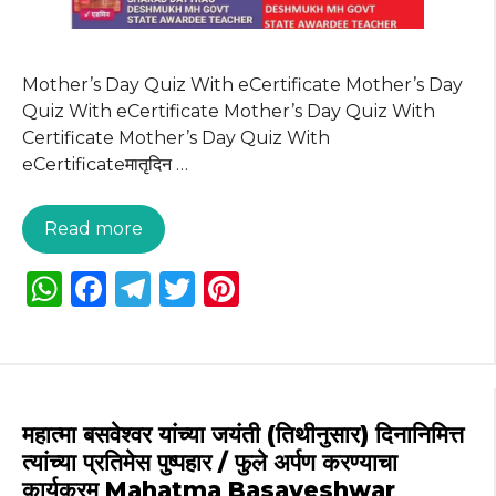
Mother’s Day Quiz With eCertificate Mother’s Day
Quiz With eCertificate Mother’s Day Quiz With
Certificate Mother’s Day Quiz With
eCertificateमातृदिन …
Read more
W
F
T
T
Pi
h
a
el
w
n
a
c
e
it
te
ts
e
g
te
re
A
b
ra
r
st
महात्मा बसवेश्वर यांच्या जयंती (तिथीनुसार) दिनानिमित्त
p
o
m
त्यांच्या प्रतिमेस पुष्पहार / फुले अर्पण करण्याचा
कार्यक्रम Mahatma Basaveshwar