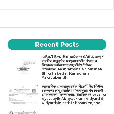
h
a
el
w
n
a
c
e
it
te
ts
e
g
te
re
A
b
ra
r
st
p
o
m
p
o
Recent Posts
k
आदिवासी विकास विभागामार्फत स्वयंसेवी संस्थाव्दारे
संचालित अनुदानित आश्रमशाळेतील शिक्षक व
शिक्षकेत्तर कर्मचाऱ्यांचा आकृतीबंध निश्चित
करण्याबाबत Aashramshala Shikshak
Shikshakettar Karmchari
Aakrutibandh
व्यावसायिक अभ्यासक्रमांतील विद्यार्थी-विद्यार्थिनींना
शासनाच्या लागू असलेल्या योजनांनुसार देय लाभांची
अंमलबजावणी करण्याबाबत.. शैक्षणिक वर्ष २०२६-२७
Vyavsayik Abhyaskram Vidyarthi
Vidyarthinisathi Shasan Yojana