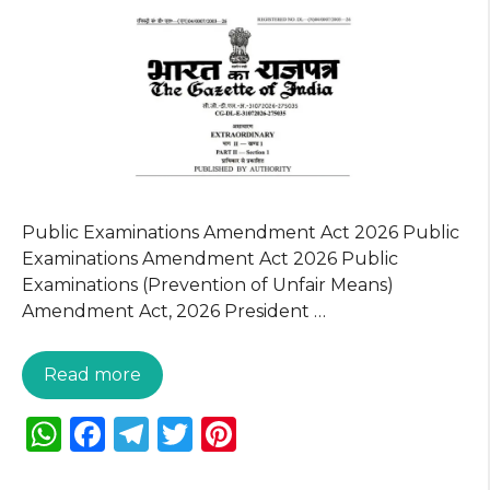
k
Public Examinations Amendment Act 2026 Public
Examinations Amendment Act 2026 Public
Examinations (Prevention of Unfair Means)
Amendment Act, 2026 President …
Read more
W
F
T
T
Pi
h
a
el
w
n