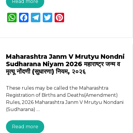
Read more
W
F
T
T
Pi
h
a
el
w
n
a
c
e
it
te
ts
e
g
te
re
A
b
ra
r
st
Maharashtra Janm V Mrutyu Nondni
p
o
m
Sudharana Niyam 2026 महाराष्ट्र जन्म व
मृत्यू नोंदणी (सुधारणा) नियम, २०२६
p
o
k
These rules may be called the Maharashtra
Registration of Births and Deaths(Amendment)
Rules, 2026 Maharashtra Janm V Mrutyu Nondani
(Sudharana) …
Read more