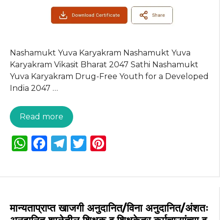
Nashamukt Yuva Karyakram Nashamukt Yuva
Karyakram Vikasit Bharat 2047 Sathi Nashamukt
Yuva Karyakram Drug-Free Youth for a Developed
India 2047 …
Read more
W
F
T
T
Pi
h
a
el
w
n
a
c
e
it
te
ts
e
g
te
re
A
b
ra
r
st
मान्यताप्राप्त खाजगी अनुदानित/विना अनुदानित/अंशतः