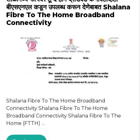
p
o
m
बीएसएनएल कडून उपलब्ध करून देणेबाबत Shalana
Fibre To The Home Broadband
p
o
Connectivity
k
Shalana Fibre To The Home Broadband
Connectivity Shalana Fibre To The Home
Broadband Connectivity Shalana Fibre To The
Home (FTTH) …