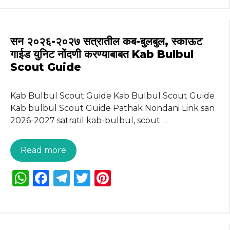
a
c
e
it
te
ts
e
g
te
re
A
b
ra
r
st
सन २०२६-२०२७ सत्रातील कब-बुलबुल, स्काऊट
p
o
m
गाईड युनिट नोंदणी करण्याबाबत Kab Bulbul
Scout Guide
p
o
k
Kab Bulbul Scout Guide Kab Bulbul Scout Guide
Kab bulbul Scout Guide Pathak Nondani Link san
2026-2027 satratil kab-bulbul, scout …
Read more
W
F
T
T
Pi
h
a
el
w
n
a
c
e
it
te
ts
e
g
te
re