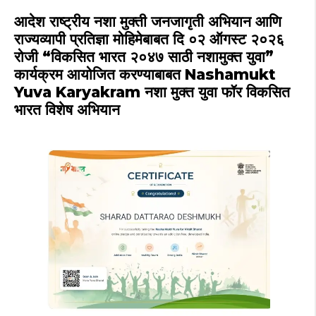
A
b
ra
r
st
आदेश राष्ट्रीय नशा मुक्ती जनजागृती अभियान आणि
p
o
m
राज्यव्यापी प्रतिज्ञा मोहिमेबाबत दि ०२ ऑगस्ट २०२६
रोजी “विकसित भारत २०४७ साठी नशामुक्त युवा”
p
o
कार्यक्रम आयोजित करण्याबाबत Nashamukt
k
Yuva Karyakram नशा मुक्त युवा फॉर विकसित
भारत विशेष अभियान