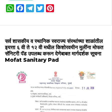
W
F
T
T
Pi
h
a
el
w
n
a
c
e
it
te
ts
e
g
te
re
A
b
ra
r
st
सर्व शासकीय व स्थानिक स्वराज्य संस्थांच्या शाळांतील
p
o
m
इयत्ता ६ वी ते १२ वी मधील किशोरवयीन मुलींना मोफत
सॅनिटरी पॅड उपलब्ध करून देणेबाबत मार्गदर्शक सूचना
p
o
Mofat Sanitary Pad
k