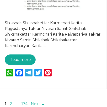
Shikshak Shikshakettar Karmchari Karita
Rajyastariya Takrar Nivaran Samiti Shikshak
Shikshakettar Karmchari Karita Rajyastariya Takrar
Nivaran Samiti Shikshak Shikshakettar
Karmcharyan Karita …
Read more
W
F
T
T
Pi
h
a
el
w
n
a
c
e
it
te
ts
e
g
te
re
A
b
ra
r
st
Page
Page
Page
1
2
…
174
Next
→