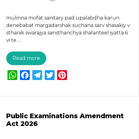
mulinna mofat sanitary pad upalabdha karun
denebabat margadarshak suchana sarv shasakiy v
sthanik swarajya sansthanchya shalanteel iyatta 6
vi te …
Read more
W
F
T
T
Pi
h
a
el
w
n
a
c
e
it
te
ts
e
g
te
re
A
b
ra
r
st
Public Examinations Amendment
p
o
m
Act 2026
p
o