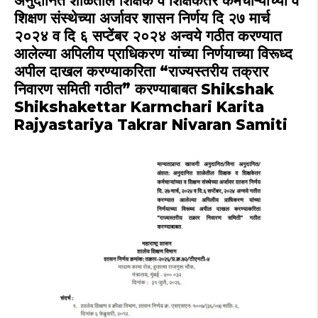
p
o
m
अनुदानित शाळेतील शिक्षक व शिक्षकेतर कर्मचाऱ्यांच्या व
शिक्षण संस्थेच्या अर्जावर शासन निर्णय दि २७ मार्च
p
o
२०२४ व दि ६ सप्टेंबर २०२४ अन्वये गठीत करण्यात
k
आलेल्या अपिलीय प्राधिकरण यांच्या निर्णयाच्या विरूध्द
अपील दाखल करण्याकरिता “राज्यस्तरीय तक्रार
निवारण समिती गठीत” करण्याबाबत Shikshak
Shikshakettar Karmchari Karita
Rajyastariya Takrar Nivaran Samiti