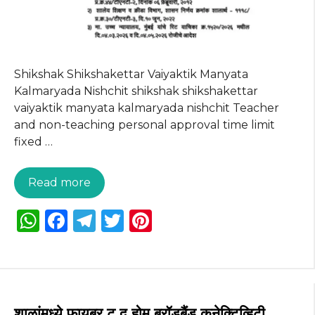
Shikshak Shikshakettar Vaiyaktik Manyata
Kalmaryada Nishchit shikshak shikshakettar
vaiyaktik manyata kalmaryada nishchit Teacher
and non-teaching personal approval time limit
fixed …
Read more
W
F
T
T
Pi
h
a
el
w
n
a
c
e
it
te
ts
e
g
te
re
A
b
ra
r
st
शाळांमध्ये फायबर टू द होम ब्रॉडबैंड कनेक्टिव्हिटी