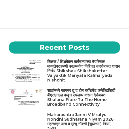
p
o
m
p
o
k
Recent Posts
शिक्षक / शिक्षकेतर कर्मचाऱ्यांच्या वैयक्तिक
मान्यतेप्रकरणी कालमर्यादा निश्चित करणेबाबत शासन
निर्णय Shikshak Shikshakettar
Vaiyaktik Manyata Kalmaryada
Nishchit
शाळांमध्ये फायबर टू द होम ब्रॉडबैंड कनेक्टिव्हिटी
बीएसएनएल कडून उपलब्ध करून देणेबाबत
Shalana Fibre To The Home
Broadband Connectivity
Maharashtra Janm V Mrutyu
Nondni Sudharana Niyam 2026
महाराष्ट्र जन्म व मृत्यू नोंदणी (सुधारणा) नियम,
२०२६