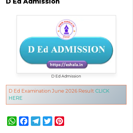
D Ed Admission
D Ed Admission
D Ed Examination June 2026 Result
CLICK
HERE
W
F
T
T
Pi
h
a
el
w
n