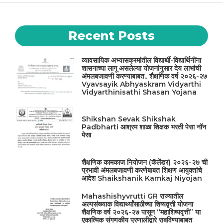
Recent Posts
व्यावसायिक अभ्यासक्रमांतील विद्यार्थी-विद्यार्थिनींना
शासनाच्या लागू असलेल्या योजनांनुसार देय लाभांची
अंमलबजावणी करण्याबाबत.. शैक्षणिक वर्ष २०२६-२७
Vyavsayik Abhyaskram Vidyarthi
Vidyarthinisathi Shasan Yojana
Shikshan Sevak Shikshak
Padbharti आश्रम शाळा शिक्षक भरती पेसा नॉन
पेसा
शैक्षणिक कामकाज नियोजन (कॅलेंडर) २०२६-२७ ची
प्रभावी अंमलबजावणी करणेबाबत शिक्षण आयुक्तांचे
आदेश Shaikshanik Kamkaj Niyojan
Mahashishyvrutti GR राज्यातील
अल्पसंख्याक विद्यार्थ्यांसाठीच्या शिष्यवृत्ती योजना
शैक्षणिक वर्ष २०२६-२७ पासून “महाशिष्यवृत्ती” या
एकात्मिक संगणकीय प्रणालीद्वारे राबविण्याबाबत