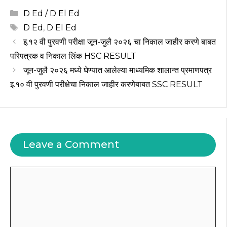
a
c
e
it
te
Categories
D Ed / D El Ed
ts
e
g
te
re
Tags
D Ed
,
D El Ed
A
b
ra
r
st
इ.१२ वी पुरवणी परीक्षा जून-जुलै २०२६ चा निकाल जाहीर करणे बाबत
p
o
m
परिपत्रक व निकाल लिंक HSC RESULT
जून-जुलै २०२६ मध्ये घेण्यात आलेल्या माध्यमिक शालान्त प्रमाणपत्र
p
o
इ.१० वी पुरवणी परीक्षेचा निकाल जाहीर करणेबाबत SSC RESULT
k
Leave a Comment
Comment