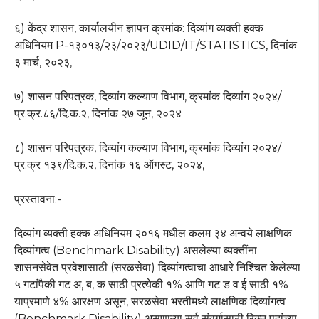
६) केंद्र शासन, कार्यालयीन ज्ञापन क्रमांक: दिव्यांग व्यक्ती हक्क
अधिनियम P-१३०१३/२३/२०२३/UDID/IT/STATISTICS, दिनांक
३ मार्च, २०२३,
७) शासन परिपत्रक, दिव्यांग कल्याण विभाग, क्रमांक दिव्यांग २०२४/
प्र.क्र.८६/दि.क.२, दिनांक २७ जून, २०२४
८) शासन परिपत्रक, दिव्यांग कल्याण विभाग, क्रमांक दिव्यांग २०२४/
प्र.क्र १३९/दि.क.२, दिनांक १६ ऑगस्ट, २०२४,
प्रस्तावना:-
दिव्यांग व्यक्ती हक्क अधिनियम २०१६ मधील कलम ३४ अन्वये लाक्षणिक
दिव्यांगत्व (Benchmark Disability) असलेल्या व्यक्तींना
शासनसेवेत प्रवेशासाठी (सरळसेवा) दिव्यांगत्वाचा आधारे निश्चित केलेल्या
५ गटांपैकी गट अ, ब, क साठी प्रत्येकी १% आणि गट ड व ई साठी १%
याप्रमाणे ४% आरक्षण असून, सरळसेवा भरतीमध्ये लाक्षणिक दिव्यांगत्व
(Benchmark Disability) असणाऱ्या सर्व संवर्गासाठी रिक्त पदांच्या