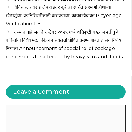
A
b
ra
r
st
विविध स्तरावर शालेय व इतर क्रीडा स्पर्धेत सहभागी होणाऱ्या
p
o
m
खेळाडूंच्या वयनिश्चितीसाठी करावयाच्या कार्यवाहीबाबत Player Age
Verification Test
p
o
राज्यात माहे जून ते सप्टेंबर २०२५ मध्ये अतिवृष्टी व पूर आपत्तीमुळे
k
बाधितांना विशेष मदत पॅकेज व सवलती घोषित करण्याबाबत शासन निर्णय
निघाला Announcement of special relief package
concessions for affected by heavy rains and floods
Leave a Comment
Comment