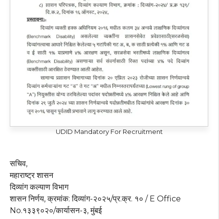
UDID Mandatory For Recruitment
सचिव,
महाराष्ट्र शासन
दिव्यांग कल्याण विभाग
शासन निर्णय, क्रमांक: दिव्यांग-२०२५/प्र.क्र. १० / E Office
No.१३३९०२०/कार्यासन-३, मुंबई