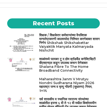
Recent Posts
शिक्षक / शिक्षकेतर कर्मचाऱ्यांच्या वैयक्तिक
मान्यतेप्रकरणी कालमर्यादा निश्चित करणेबाबत शासन
निर्णय Shikshak Shikshakettar
Vaiyaktik Manyata Kalmaryada
Nishchit
शाळांमध्ये फायबर टू द होम ब्रॉडबैंड कनेक्टिव्हिटी
बीएसएनएल कडून उपलब्ध करून देणेबाबत
Shalana Fibre To The Home
Broadband Connectivity
Maharashtra Janm V Mrutyu
Nondni Sudharana Niyam 2026
महाराष्ट्र जन्म व मृत्यू नोंदणी (सुधारणा) नियम,
२०२६
सर्व शासकीय व स्थानिक स्वराज्य संस्थांच्या
शाळांतील इयत्ता ६ वी ते १२ वी मधील किशोरवयीन
मुलींना मोफत सॅनिटरी पॅड उपलब्ध करून देणेबाबत