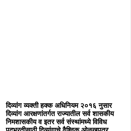
दिव्यांग व्यक्ती हक्क अधिनियम २०१६ नुसार
दिव्यांग आरक्षणांतर्गत राज्यातील सर्व शासकीय
निमशासकीय व इतर सर्व संस्थांमध्ये विविध
पदभरतीसाठी दिव्यांगाचे वैश्विक ओळखपत्र