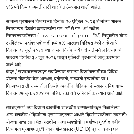
४% पदे दिव्यांग व्यक्तींसाठी आरक्षित ठेवण्यात आली आहेत.
सामान्य प्रशासन विभागाच्या दिनांक २० एप्रिल २०२३ रोजीच्या शासन
निर्णयान्वये दिव्यांग कर्मचाऱ्यांना गट “ड” ते गट “अ” मधील
निम्नस्तरापर्यंतच्या (Lowest rung of group “A”) नियुक्तीस योग्य
ठरविलेल्या पदांवर पदोन्नतीमध्ये ४% आरक्षण निश्चित केले आहे आणि
दिनांक २९ जुलै २०२४ च्या शासन निर्णयान्वये पदोन्नतीमधील दिव्यांगांचे
आरक्षण दिनांक ३० जून २०१६ पासून पूर्वलक्षी प्रभावाने लागू करण्यात
आले आहे.
केंद्र / राज्यशासनाकडून राबविण्यात येणाऱ्या दिव्यांगासाठीच्या विविध
योजना नोकरीमधील आरक्षण, पदोन्नती, सवलती इत्यादींचा लाभ
मिळवण्यासाठी राज्यातील दिव्यांग व्यक्तींना वैश्विक ओळखपत्र विभागाच्या
दिनांक २७ जून, २०२४ च्या परिपत्रकान्वये अनिवार्य करण्यात आले आहे.
त्याचप्रमाणे ज्या दिव्यांग व्यक्तींना शासकीय रुग्णालयांमधून मिळालेल्या
अन्य वैद्यकीय / दिव्यांगत्व प्रमाणपत्राच्या आधारे दिव्यांगासाठीच्या सवलती/
योजना यांचा लाभ घेत असतील, अशा व्यक्तींनी १ वर्षांच्या मुदतीत नवीन
दिव्यांगत्व प्रमाणपत्र/वैश्विक ओळखपत्र (UDID) प्राप्त करुन घेणे