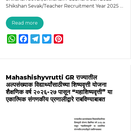
Shikshan Sevak/Teacher Recruitment Year 2025 …
Read more
W
F
T
T
Pi
h
a
el
w
n
a
c
e
it
te
ts
e
g
te
re
A
b
ra
r
st
Mahashishyvrutti GR राज्यातील
p
o
m
अल्पसंख्याक विद्यार्थ्यांसाठीच्या शिष्यवृत्ती योजना
शैक्षणिक वर्ष २०२६-२७ पासून “महाशिष्यवृत्ती” या
p
o
एकात्मिक संगणकीय प्रणालीद्वारे राबविण्याबाबत
k