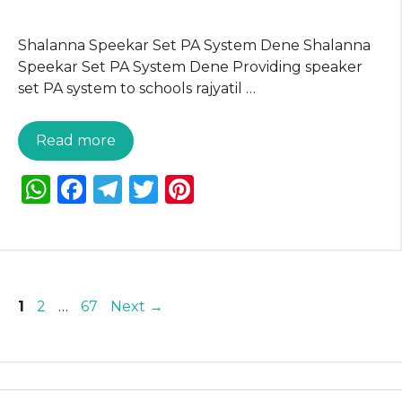
Shalanna Speekar Set PA System Dene Shalanna
Speekar Set PA System Dene Providing speaker
set PA system to schools rajyatil …
Read more
W
F
T
T
Pi
h
a
el
w
n
a
c
e
it
te
ts
e
g
te
re
A
b
ra
r
st
Page
Page
Page
1
2
…
67
Next
→
p
o
m
p
o
k