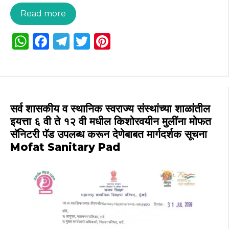
Read more
W
F
T
T
Pi
h
a
el
w
n
a
c
e
it
te
ts
e
g
te
re
A
b
ra
r
st
सर्व शासकीय व स्थानिक स्वराज्य संस्थांच्या शाळांतील
p
o
m
इयत्ता ६ वी ते १२ वी मधील किशोरवयीन मुलींना मोफत
सॅनिटरी पॅड उपलब्ध करून देणेबाबत मार्गदर्शक सूचना
p
o
Mofat Sanitary Pad
k