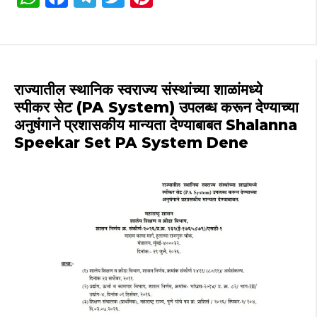
h
a
el
w
n
a
c
e
it
te
ts
e
g
te
re
A
b
ra
r
st
राज्यातील स्थानिक स्वराज्य संस्थांच्या शाळांमध्ये
p
o
m
स्पीकर सेट (PA System) उपलब्ध करून देण्याच्या
अनुषंगाने प्रशासकीय मान्यता देण्याबाबत Shalanna
p
o
Speekar Set PA System Dene
k