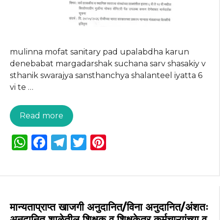
mulinna mofat sanitary pad upalabdha karun
denebabat margadarshak suchana sarv shasakiy v
sthanik swarajya sansthanchya shalanteel iyatta 6
vi te …
Read more
W
F
T
T
Pi
h
a
el
w
n
a
c
e
it
te
ts
e
g
te
re
A
b
ra
r
st
मान्यताप्राप्त खाजगी अनुदानित/विना अनुदानित/अंशतः
अनुदानित शाळेतील शिक्षक व शिक्षकेतर कर्मचाऱ्यांच्या व