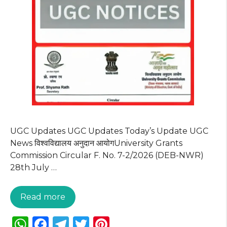
UGC Updates UGC Updates Today’s Update UGC
News विश्वविद्यालय अनुदान आयोगUniversity Grants
Commission Circular F. No. 7-2/2026 (DEB-NWR)
28th July …
Read more
W
F
T
T
Pi