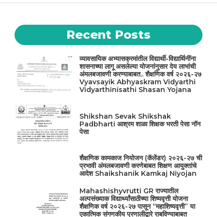
Recent Posts
व्यावसायिक अभ्यासक्रमांतील विद्यार्थी-विद्यार्थिनींना
शासनाच्या लागू असलेल्या योजनांनुसार देय लाभांची
अंमलबजावणी करण्याबाबत.. शैक्षणिक वर्ष २०२६-२७
Vyavsayik Abhyaskram Vidyarthi
Vidyarthinisathi Shasan Yojana
Shikshan Sevak Shikshak
Padbharti आश्रम शाळा शिक्षक भरती पेसा नॉन
पेसा
शैक्षणिक कामकाज नियोजन (कॅलेंडर) २०२६-२७ ची
प्रभावी अंमलबजावणी करणेबाबत शिक्षण आयुक्तांचे
आदेश Shaikshanik Kamkaj Niyojan
Mahashishyvrutti GR राज्यातील
अल्पसंख्याक विद्यार्थ्यांसाठीच्या शिष्यवृत्ती योजना
शैक्षणिक वर्ष २०२६-२७ पासून “महाशिष्यवृत्ती” या
एकात्मिक संगणकीय प्रणालीद्वारे राबविण्याबाबत