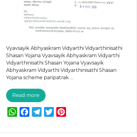
Vyavsayik Abhyaskram Vidyarthi Vidyarthinisathi
Shasan Yojana Vyavsayik Abhyaskram Vidyarthi
Vidyarthinisathi Shasan Yojana Vyavsayik
Abhyaskram Vidyarthi Vidyarthinisathi Shasan
Yojana scheme paripatrak …
Read more
W
F
T
T
Pi
h
a
el
w
n
a
c
e
it
te