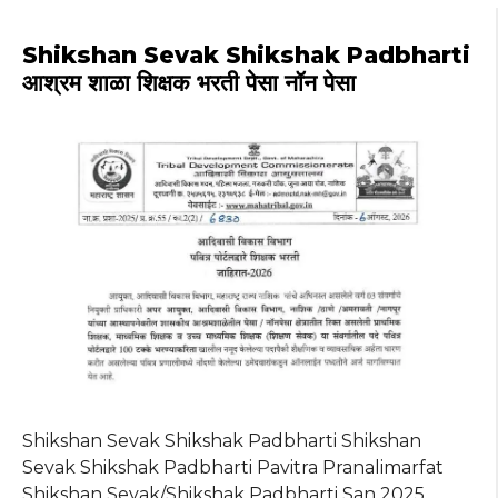
ts
e
g
te
re
A
b
ra
r
st
Shikshan Sevak Shikshak Padbharti
p
o
m
आश्रम शाळा शिक्षक भरती पेसा नॉन पेसा
p
o
k
Shikshan Sevak Shikshak Padbharti Shikshan
Sevak Shikshak Padbharti Pavitra Pranalimarfat
Shikshan Sevak/Shikshak Padbharti San 2025