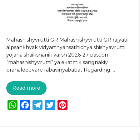
Mahashishyvrutti GR Mahashishyvrutti GR rajyatil
alpsankhyak vidyarthyansathichya shishyavrutti
yojana shaikshanik varsh 2026-27 pasoon
“mahashishyvrutti” ya ekatmik sangnakiy
pranaleedvare rabavinyababat Regarding …
Read more
W
F
T
T
Pi
h
a
el
w
n
a
c
e
it
te
ts
e
g
te
re