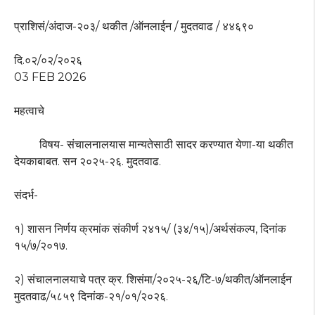
प्राशिसं/अंदाज-२०३/ थकीत /ऑनलाईन / मुदतवाढ / ४४६९०
दि.०२/०२/२०२६
03 FEB 2026
महत्वाचे
विषय- संचालनालयास मान्यतेसाठी सादर करण्यात येणा-या थकीत
देयकाबाबत. सन २०२५-२६. मुदतवाढ.
संदर्भ-
१) शासन निर्णय क्रमांक संकीर्ण २४१५/ (३४/१५)/अर्थसंकल्प, दिनांक
१५/७/२०१७.
२) संचालनालयाचे पत्र क्र. शिसंमा/२०२५-२६/टि-७/थकीत/ऑनलाईन
मुदतवाढ/५८५९ दिनांक-२१/०१/२०२६.