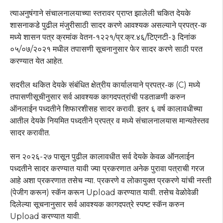
त्याअनुषंगाने संचालनालयाच्या स्तरावर प्राप्त झालेली चकित देयके
शासनाकडे पुढील मंजुरीसाठी सादर करणे आवश्यक असल्याने प्रपत्र-क
मध्ये शासन पत्र क्रमांक वेतन-१२२१/प्र.क्र.४६/टिएनटी-३ दिनांक
०५/०७/२०२१ मधील तपासणी सूचनानुसार फेर सादर करणे साठी परत
करण्यात येत आहेत.
सदरील थकित देयके संबंधित क्षेत्रीय कार्यालयाने प्रपत्र-क (C) मध्ये
तपासणीसूचीनुसार सर्व आवश्यक कागदपत्रांची पडताळणी करुन
ऑनलाईन पध्दतीने शिफारशीसह सादर करावी. इतर ६ वर्ष कालावधीच्या
आतील देयके नियमित पध्दतीने प्रपत्र व मध्ये संचालनालयास मान्यतेस्तव
सादर करावीत.
सन २०२६-२७ पासून पुढील कालावधीत सर्व देयके केवळ ऑनलाईन
पध्दतीने सादर करण्यात यावी ज्या प्रकरणात अनेक पुरावा पत्राची गरज
आहे अशा प्रकरणात तसेच न्या. प्रकरणे व लोकायुक्त प्रकरणे यांची नस्ती
(पेजीग करून) स्कॅन करून Upload करण्यात यावी. तसेच वेळोवेळी
दिलेल्या सूचनानुसार सर्व आवश्यक कागदपत्रे स्पष्ट स्कॅन करुन
Upload करण्यात यावी.