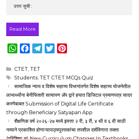
 उत्तर सुची :
Read More
W
F
T
T
Pi
h
a
el
w
n
a
c
e
it
te
Categories
CTET
,
TET
ts
e
g
te
re
Tags
Students
,
TET CTET MCQs Quiz
A
b
ra
r
st
सामाजिक न्याय व विशेष सहाय्य विभागांतर्गत विशेष सहाय्य योजनेतील
p
o
m
लाभार्थ्यांना बेनीफिशरी सत्यापण ॲप द्वारे हयात डिजिटल प्रमाणपत्र सादर
करणेबाबत Submission of Digital Life Certificate
p
o
through Beneficiary Satyapan App
k
शैक्षणिक वर्ष २०२६-२७ मध्ये इयत्ता २ री, ३ री, ४ थी व ६ वी साठी
नव्याने प्रकाशित होणाऱ्यापाठ्यपुस्तकांचा तपशील दर्शविणारा तक्ता
(परिशिष्ट अ) New Curriculum Changes In Textbooks