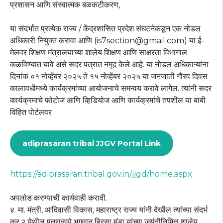
प्रशासन आणि संस्वात्मक बळकटीकरण,
या संदर्भात प्रत्येक राज्य / केंद्रशासित प्रदेश संघटनेकडून एक नोडल
अधिकारी नियुक्त करावा आणि (is7section@gmail.com) या ई-
मेलवर शिक्षण मंत्रालयाच्या शालेय शिक्षण आणि साक्षरता विभागाल
कळविण्यात यावे असे सदर पत्रात नमूद केले आहे. या नोडल अधिकाऱ्यांना
दिनांक ०१ नोव्हेंबर २०२५ ते १५ नोव्हेंबर २०२५ या जनजाती गौरव दिवस
कालावधीमध्ये कार्यक्रमांच्या आयोजनाचे समन्वय करावे लागेल. त्यांनी सदर
कार्यक्रमाचे फोटोज आणि व्हिडियोज आणि कार्यक्रमांचे तपशील या बाबी
विहित पोर्टलवर
adiprasaran tribal JJGV Portal Link
https://adiprasaran.tribal.gov.in/jjgd/home.aspx
अपलोड करण्याची कार्यवाही करावी.
४. मा. मंत्री, आदिवासी विकास, महाराष्ट्र राज्य यांनी देखील त्यांच्या संदर्भ
क्र.२ येथील पत्रान्वये भगवान बिरसा मुंडा यांच्या जयंतीनिमित्त शालेय