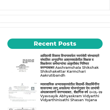
Recent Posts
आदिवासी विकास विभागामार्फत स्वयंसेवी संस्थाव्दारे
संचालित अनुदानित आश्रमशाळेतील शिक्षक व
शिक्षकेत्तर कर्मचाऱ्यांचा आकृतीबंध निश्चित
करण्याबाबत Aashramshala Shikshak
Shikshakettar Karmchari
Aakrutibandh
व्यावसायिक अभ्यासक्रमांतील विद्यार्थी-विद्यार्थिनींना
शासनाच्या लागू असलेल्या योजनांनुसार देय लाभांची
अंमलबजावणी करण्याबाबत.. शैक्षणिक वर्ष २०२६-२७
Vyavsayik Abhyaskram Vidyarthi
Vidyarthinisathi Shasan Yojana