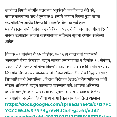
उपरोक्त विषयी संदर्भीय पत्राच्या अनुषंगाने कळविण्यात येते की,
संचालनालयाच्या संदर्भ क्रमांक ४ अन्वये भगवान बिरसा मुंडा यांच्या
जयंतीनिमित्त शालेय शिक्षण विभागांतर्गत येणाऱ्या सर्व शाळा,
महाविद्यालयांमध्ये दिनांक १५ नोव्हेंबर, २०२५ रोजी “जनजाती गौरव दिन”
सर्वत्र उत्साहात साजरा करण्याबाबत सविस्तर सूचना देण्यात आलेल्या
आहेत.
दिनांक ०१ नोव्हेंबर ते १५ नोव्हेंबर, २०२५ हा कालावधी शाळांमध्ये
‘जनजाती गौरव पंधरवडा’ म्हणून साजरा करण्याबाबत व दिनांक १५ नोव्हेंबर,
२०२५ रोजी ‘जनजाती गौरव दिवस’ साजरा करण्याबाबत विभागीय स्तरावर
विभागीय शिक्षण उपसंचालक यांनी नोडल अधिकारी तसेच जिल्हास्तरावर
शिक्षणाधिकारी (माध्यमिक), शिक्षण निरीक्षक (उत्तर/ दक्षिण/पश्चिम) यांनी
नोडल अधिकारी म्हणून कामकाज करण्यात यावे. आपल्या अधिनस्त
कार्यालयांना/शाळांना आवश्यक त्या सूचना देण्यात याव्यात व केलेल्या
कार्यवाहीचा प्रत्येक दिवशीचा आपल्या जिल्हयाचा एकत्रित अहवाल
https://docs.google.com/spreadsheets/d/1z7Pc
YCZCWcUv9PNPBgrVvNdGoT-gJz4t/edit?
usp=sharing&uid=103030212171255545632&rtpo