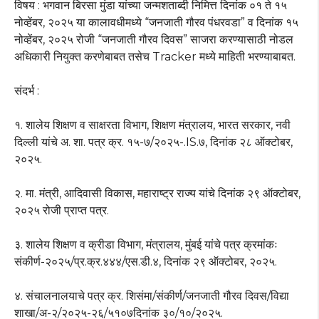
विषय : भगवान बिरसा मुंडा यांच्या जन्मशताब्दी निमित्त दिनांक ०१ ते १५
नोव्हेंबर, २०२५ या कालावधीमध्ये “जनजाती गौरव पंधरवडा” व दिनांक १५
नोव्हेंबर, २०२५ रोजी “जनजाती गौरव दिवस” साजरा करण्यासाठी नोडल
अधिकारी नियुक्त करणेबाबत तसेच Tracker मध्ये माहिती भरण्याबाबत.
संदर्भ :
१. शालेय शिक्षण व साक्षरता विभाग, शिक्षण मंत्रालय, भारत सरकार, नवी
दिल्ली यांचे अ. शा. पत्र क्र. १५-७/२०२५-.IS.७, दिनांक २८ ऑक्टोबर,
२०२५.
२. मा. मंत्री, आदिवासी विकास, महाराष्ट्र राज्य यांचे दिनांक २९ ऑक्टोबर,
२०२५ रोजी प्राप्त पत्र.
३. शालेय शिक्षण व क्रीडा विभाग, मंत्रालय, मुंबई यांचे पत्र क्रमांकः
संकीर्ण-२०२५/प्र.क्र.४४४/एस.डी.४, दिनांक २९ ऑक्टोबर, २०२५.
४. संचालनालयाचे पत्र क्र. शिसंमा/संकीर्ण/जनजाती गौरव दिवस/विद्या
शाखा/अ-२/२०२५-२६/५१०७दिनांक ३०/१०/२०२५.