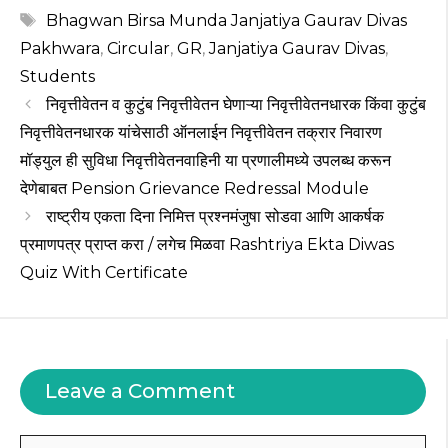
ts
e
g
te
re
Tags
Bhagwan Birsa Munda Janjatiya Gaurav Divas
A
b
ra
r
st
Pakhwara
,
Circular
,
GR
,
Janjatiya Gaurav Divas
,
p
o
m
Students
निवृत्तीवेतन व कुटुंब निवृत्तीवेतन घेणाऱ्या निवृत्तीवेतनधारक किंवा कुटुंब
p
o
निवृत्तीवेतनधारक यांचेसाठी ऑनलाईन निवृत्तीवेतन तक्रार निवारण
k
मॉड्युल ही सुविधा निवृत्तीवेतनवाहिनी या प्रणालीमध्ये उपलब्ध करून
देणेबाबत Pension Grievance Redressal Module
राष्ट्रीय एकता दिना निमित्त प्रश्नमंजुषा सोडवा आणि आकर्षक
प्रमाणपत्र प्राप्त करा / लगेच मिळवा Rashtriya Ekta Diwas
Quiz With Certificate
Leave a Comment
Comment