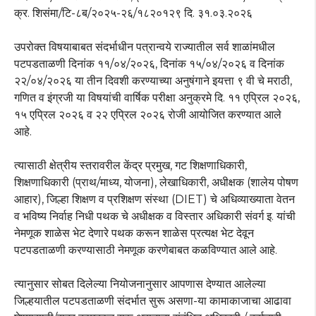
क्र. शिसंमा/टि-८ब/२०२५-२६/१८२०१२९ दि. ३१.०३.२०२६
उपरोक्त विषयाबाबत संदर्भाधीन पत्रान्वये राज्यातील सर्व शाळांमधील
पटपडताळणी दिनांक ११/०४/२०२६, दिनांक १५/०४/२०२६ व दिनांक
२२/०४/२०२६ या तीन दिवशी करण्याच्या अनुषंगाने इयत्ता ९ वी चे मराठी,
गणित व इंग्रजी या विषयांची वार्षिक परीक्षा अनुक्रमे दि. ११ एप्रिल २०२६,
१५ एप्रिल २०२६ व २२ एप्रिल २०२६ रोजी आयोजित करण्यात आले
आहे.
त्यासाठी क्षेत्रीय स्तरावरील केंद्र प्रमुख, गट शिक्षणाधिकारी,
शिक्षणाधिकारी (प्राथ/माध्य, योजना), लेखाधिकारी, अधीक्षक (शालेय पोषण
आहार), जिल्हा शिक्षण व प्रशिक्षण संस्था (DIET) चे अधिव्याख्याता वेतन
व भविष्य निर्वाह निधी पथक चे अधीक्षक व विस्तार अधिकारी संवर्ग इ. यांची
नेमणूक शाळेस भेट देणारे पथक करून शाळेस प्रत्यक्ष भेट देवून
पटपडताळणी करण्यासाठी नेमणूक करणेबाबत कळविण्यात आले आहे.
त्यानुसार सोबत दिलेल्या नियोजनानुसार आपणास देण्यात आलेल्या
जिल्हयातील पटपडताळणी संदर्भात सुरू असणा-या कामाकाजाचा आढावा