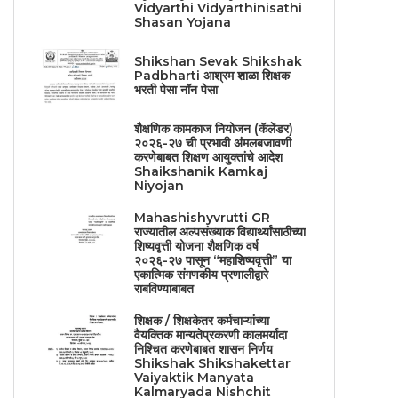
Vidyarthi Vidyarthinisathi
Shasan Yojana
Shikshan Sevak Shikshak
Padbharti आश्रम शाळा शिक्षक
भरती पेसा नॉन पेसा
शैक्षणिक कामकाज नियोजन (कॅलेंडर)
२०२६-२७ ची प्रभावी अंमलबजावणी
करणेबाबत शिक्षण आयुक्तांचे आदेश
Shaikshanik Kamkaj
Niyojan
Mahashishyvrutti GR
राज्यातील अल्पसंख्याक विद्यार्थ्यांसाठीच्या
शिष्यवृत्ती योजना शैक्षणिक वर्ष
२०२६-२७ पासून “महाशिष्यवृत्ती” या
एकात्मिक संगणकीय प्रणालीद्वारे
राबविण्याबाबत
शिक्षक / शिक्षकेतर कर्मचाऱ्यांच्या
वैयक्तिक मान्यतेप्रकरणी कालमर्यादा
निश्चित करणेबाबत शासन निर्णय
Shikshak Shikshakettar
Vaiyaktik Manyata
Kalmaryada Nishchit