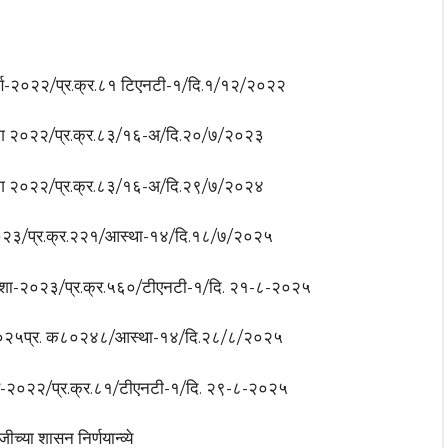
ंकीर्ण-२०२२/प्र.क्र.८१ टिएनटी-१/दि.१/१२/२०२२
व्यांग २०२२/प्र.क्र.८३/१६-अ/दि.२०/७/२०२३
व्यांग २०२२/प्र.क्र.८३/१६-अ/दि.२९/७/२०२४
ण २०२३/प्र.क्र.२२१/आस्था-१४/दि.१८/७/२०२५
ेंप्राशा-२०२३/प्र.क्र.५६०/टीएनटी-१/दि. २१-८-२०२५
र्ण २०२५प्र. क८०२४८/आस्था-१४/दि.२८/८/२०२५
कीर्ण-२०२२/प्र.क्र.८१/टीएनटी-१/दि. २९-८-२०२५
्या शासन निर्णयान्व्ये