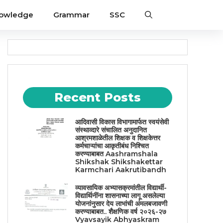
nowledge
Grammar
SSC
Recent Posts
आदिवासी विकास विभागामार्फत स्वयंसेवी
संस्थाव्दारे संचालित अनुदानित
आश्रमशाळेतील शिक्षक व शिक्षकेत्तर
कर्मचाऱ्यांचा आकृतीबंध निश्चित
करण्याबाबत Aashramshala
Shikshak Shikshakettar
Karmchari Aakrutibandh
व्यावसायिक अभ्यासक्रमांतील विद्यार्थी-
विद्यार्थिनींना शासनाच्या लागू असलेल्या
योजनांनुसार देय लाभांची अंमलबजावणी
करण्याबाबत.. शैक्षणिक वर्ष २०२६-२७
Vyavsayik Abhyaskram