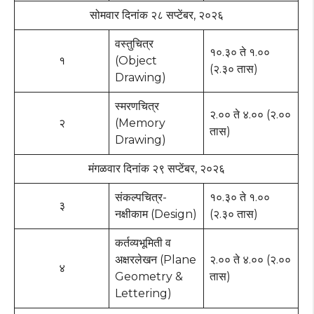
सोमवार दिनांक २८ सप्टेंबर, २०२६
वस्तुचित्र
१०.३० ते १.००
१
(Object
(२.३० तास)
Drawing)
स्मरणचित्र
२.०० ते ४.०० (२.००
२
(Memory
तास)
Drawing)
मंगळवार दिनांक २९ सप्टेंबर, २०२६
संकल्पचित्र-
१०.३० ते १.००
३
नक्षीकाम (Design)
(२.३० तास)
कर्तव्यभूमिती व
अक्षरलेखन (Plane
२.०० ते ४.०० (२.००
४
Geometry &
तास)
Lettering)