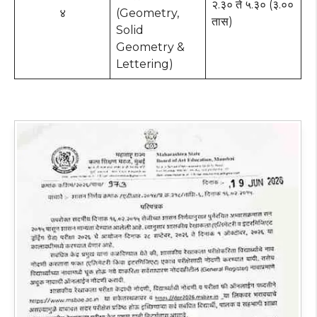
२.३० ते ५.३० (३.००
४
(Geometry,
तास)
Solid
Geometry &
Lettering)