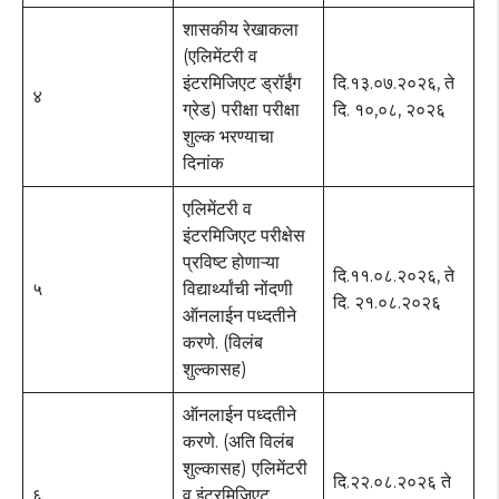
शासकीय रेखाकला
(एलिमेंटरी व
इंटरमिजिएट ड्रॉईंग
दि.१३.०७.२०२६, ते
४
ग्रेड) परीक्षा परीक्षा
दि. १०,०८, २०२६
शुल्क भरण्याचा
दिनांक
एलिमेंटरी व
इंटरमिजिएट परीक्षेस
प्रविष्ट होणाऱ्या
दि.११.०८.२०२६, ते
५
विद्यार्थ्यांची नोंदणी
दि. २१.०८.२०२६
ऑनलाईन पध्दतीने
करणे. (विलंब
शुल्कासह)
ऑनलाईन पध्दतीने
करणे. (अति विलंब
शुल्कासह) एलिमेंटरी
दि.२२.०८.२०२६ ते
६
व इंटरमिजिएट