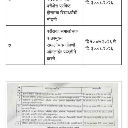
दि. ३०.०८.२०२६
परीक्षेस प्रविष्ट
होणाऱ्या विद्यार्थ्यांची
नोंदणी
परीक्षक, समालोचक
व उपमुख्य
दि.१०.०७.२०२६ ते
७
समालोचक नोंदणी
दि. ३०.०८.२०२६
ऑनलाईन पध्दतीने
करणे.