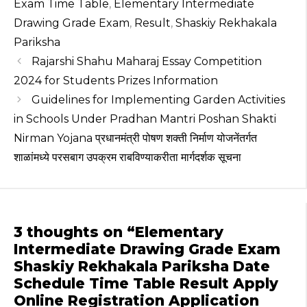
p
o
m
Exam Time Table
,
Elementary Intermediate
Drawing Grade Exam
,
Result
,
Shaskiy Rekhakala
p
o
Pariksha
k
Rajarshi Shahu Maharaj Essay Competition
2024 for Students Prizes Information
Guidelines for Implementing Garden Activities
in Schools Under Pradhan Mantri Poshan Shakti
Nirman Yojana प्रधानमंत्री पोषण शक्ती निर्माण योजनेंतर्गत
शाळांमध्ये परसबाग उपक्रम राबविण्याकरीता मार्गदर्शक सूचना
3 thoughts on “Elementary
Intermediate Drawing Grade Exam
Shaskiy Rekhakala Pariksha Date
Schedule Time Table Result Apply
Online Registration Application