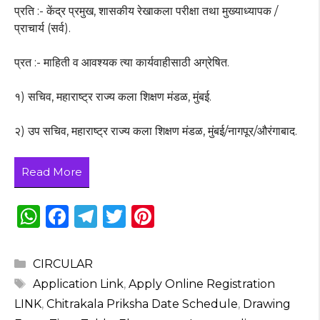
प्रति :- केंद्र प्रमुख, शासकीय रेखाकला परीक्षा तथा मुख्याध्यापक /
प्राचार्य (सर्व).
प्रत :- माहिती व आवश्यक त्या कार्यवाहीसाठी अग्रेषित.
१) सचिव, महाराष्ट्र राज्य कला शिक्षण मंडळ, मुंबई.
२) उप सचिव, महाराष्ट्र राज्य कला शिक्षण मंडळ, मुंबई/नागपूर/औरंगाबाद.
Read More
W
F
T
T
Pi
h
a
el
w
n
a
c
e
it
te
Categories
CIRCULAR
ts
e
g
te
re
Tags
Application Link
,
Apply Online Registration
A
b
ra
r
st
LINK
,
Chitrakala Priksha Date Schedule
,
Drawing