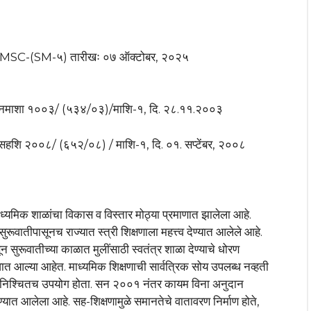
५-MSC-(SM-५) तारीखः ०७ ऑक्टोबर, २०२५
ांकः नमाशा १००३/ (५३४/०३)/माशि-१, दि. २८.११.२००३
कः सहशि २००८/ (६५२/०८) / माशि-१, दि. ०१. सप्टेंबर, २००८
ाध्यमिक शाळांचा विकास व विस्तार मोठ्या प्रमाणात झालेला आहे.
सुरूवातीपासूनच राज्यात स्त्री शिक्षणाला महत्त्व देण्यात आलेले आहे.
हणून सुरूवातीच्या काळात मुलींसाठी स्वतंत्र शाळा देण्याचे धोरण
वात आल्या आहेत. माध्यमिक शिक्षणाची सार्वत्रिक सोय उपलब्ध नव्हती
ासाठी निश्चितच उपयोग होता. सन २००१ नंतर कायम विना अनुदान
ण्यात आलेला आहे. सह-शिक्षणामुळे समानतेचे वातावरण निर्माण होते,