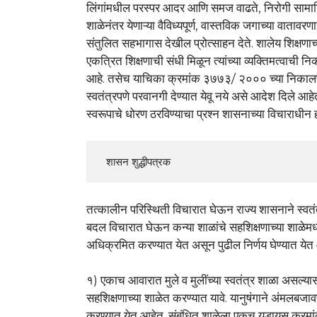
लिंगांमधील परस्पर आदर आणि समज वाढते, निरोगी सामाजिक 
शाळेनंतर येणाऱ्या वैविध्यपूर्ण, वास्तविक जगाच्या वाताव
संतुलित सहभागास देखील प्रोत्साहन देते. शालेय शिक्षणाच्य
एकत्रित शिक्षणाची संधी मिळून त्यांच्या व्यक्तिमत्वाची 
आहे. तसेच याचिका क्रमांक ३७७३/ २००० च्या निकालपत्रा
स्वतंत्रपणे परवानगी देण्यात येवू नये असे आदेश दिले आह
स्वरूपाचे धोरण ठरविण्याचा प्रश्न शासनाच्या विचाराधीन 
  शासन शुद्धीपत्रक
तत्कालीन परिस्थिती विचारात घेऊन राज्य शासनाने स्वत
बदल विचारात घेऊन कन्या शाळांचे सहशिक्षणाच्या शाळेमध्य
अधिक्रमित करण्यात येत असून पुढील निर्णय घेण्यात येत 
१) एकाच आवारात मुले व मुलींच्या स्वतंत्र शाळा असल्या
सहशिक्षणाच्या शाळेत करण्यात यावे. यानुषंगाने अंमलबजावण
करण्यात येत आहेत. संबंधित शाळेला एकच युडायस क्रमां