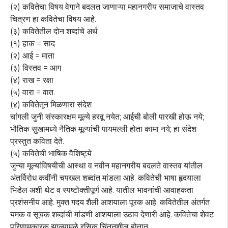
(२) कवितेचा विषय वेगाने बदलत जाणाऱ्या महानगरीय समाजाचे वास्तव
चित्रण हा कवितेचा विषय आहे.
(३) कवितेतील दोन शब्दांचे अर्थ
(१) हाक = साद
(२) आई = माता
(३) विस्तव = आग
(४) राख = रक्षा
(५) वारा = वात.
(४) कवितेतून मिळणारा संदेश
चांगली जुनी संस्कारक्षम मूल्ये हरवू नयेत; आईची बोली पारखी होऊ नये;
भौतिक सुखामध्ये नैतिक मूल्यांची पायमल्ली होता कामा नये; हा संदेश
प्रस्तुत कविता देते.
(५) कवितेची भाषिक वैशिष्ट्ये
जुन्या मूल्यांविषयीची आस्था व नवीन महानगरीय बदलते वास्तव यांतील
अंतर्विरोध कवींनी चपखल शब्दांत मांडला आहे. कवितेची भाषा हृदयाला
भिडेल अशी थेट व स्पष्टोक्तीपूर्ण आहे. यातील भावनांची आवाहकता
प्रशंसनीय आहे. मुक्त गदय शैली आशयाला पूरक आहे. कवितेतील अंतर्गत
यमक व सूचक शब्दांची मांडणी आशयाला उठाव देणारी आहे. कवितेचा शेवट
परिणामकारक झाल्यामुळे रसिक चिंतनशील होतात.