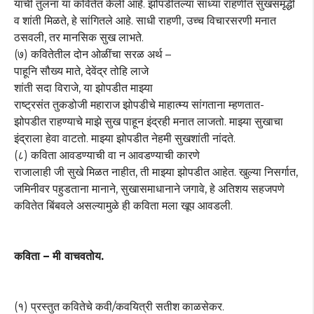
यांची तुलना या कवितेत केली आहे. झोपडीतल्या साध्या राहणीत सुखसमृद्धी
व शांती मिळते, हे सांगितले आहे. साधी राहणी, उच्च विचारसरणी मनात
ठसवली, तर मानसिक सुख लाभते.
(७) कवितेतील दोन ओळींचा सरळ अर्थ –
पाहूनि सौख्य माते, देवेंद्र तोहि लाजे
शांती सदा विराजे, या झोपडीत माझ्या
राष्ट्रसंत तुकडोजी महाराज झोपडीचे माहात्म्य सांगताना म्हणतात-
झोपडीत राहण्याचे माझे सुख पाहून इंद्रही मनात लाजतो. माझ्या सुखाचा
इंद्राला हेवा वाटतो. माझ्या झोपडीत नेहमी सुखशांती नांदते.
(८) कविता आवडण्याची वा न आवडण्याची कारणे
राजालाही जी सुखे मिळत नाहीत, ती माझ्या झोपडीत आहेत. खुल्या निसर्गात,
जमिनीवर पहुडताना मानाने, सुखासमाधानाने जगावे, हे अतिशय सहजपणे
कवितेत बिंबवले असल्यामुळे ही कविता मला खूप आवडली.
कविता – मी वाचवतोय.
(१) प्रस्तुत कवितेचे कवी/कवयित्री सतीश काळसेकर.