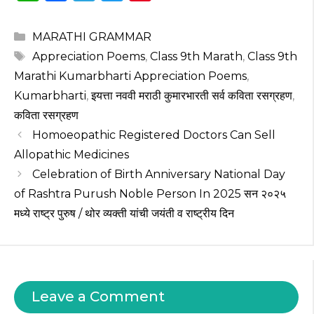
h
a
el
w
n
a
c
e
it
te
Categories
MARATHI GRAMMAR
ts
e
g
te
re
Tags
Appreciation Poems
,
Class 9th Marath
,
Class 9th
A
b
ra
r
st
Marathi Kumarbharti Appreciation Poems
,
p
o
m
Kumarbharti
,
इयत्ता नववी मराठी कुमारभारती सर्व कविता रसग्रहण
,
कविता रसग्रहण
p
o
Homoeopathic Registered Doctors Can Sell
k
Allopathic Medicines
Celebration of Birth Anniversary National Day
of Rashtra Purush Noble Person In 2025 सन २०२५
मध्ये राष्ट्र पुरुष / थोर व्यक्ती यांची जयंती व राष्ट्रीय दिन
Leave a Comment