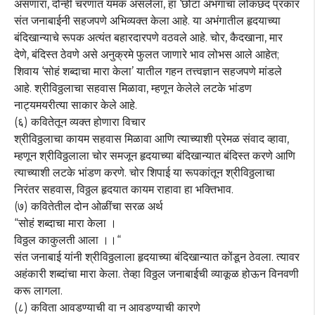
असणारा, दोन्ही चरणांत यमक असलेला, हा ‘छोटा अभंगाचा लोकछंद प्रकार
संत जनाबाईनी सहजपणे अभिव्यक्त केला आहे. या अभंगातील हृदयाच्या
बंदिखान्याचे रूपक अत्यंत बहारदारपणे वठवले आहे. चोर, कैदखाना, मार
देणे, बंदिस्त ठेवणे असे अनुक्रमे फुलत जाणारे भाव लोभस आले आहेत;
शिवाय ‘सोहं शब्दाचा मारा केला’ यातील गहन तत्त्वज्ञान सहजपणे मांडले
आहे. श्रीविठ्ठलाचा सहवास मिळावा, म्हणून केलेले लटके भांडण
नाट्यमयरीत्या साकार केले आहे.
(६) कवितेतून व्यक्त होणारा विचार
श्रीविठ्ठलाचा कायम सहवास मिळावा आणि त्याच्याशी प्रेमळ संवाद व्हावा,
म्हणून श्रीविठ्ठलाला चोर समजून हृदयाच्या बंदिखान्यात बंदिस्त करणे आणि
त्याच्याशी लटके भांडण करणे. चोर शिपाई या रूपकांतून श्रीविठ्ठलाचा
निरंतर सहवास, विठ्ठल हृदयात कायम राहावा हा भक्तिभाव.
(७) कवितेतील दोन ओळींचा सरळ अर्थ
“सोहं शब्दाचा मारा केला ।
विठ्ठल काकुलती आला ।।“
संत जनाबाई यांनी श्रीविठ्ठलाला हृदयाच्या बंदिखान्यात कोंडून ठेवला. त्यावर
अहंकारी शब्दांचा मारा केला. तेव्हा विठ्ठल जनाबाईची व्याकूळ होऊन विनवणी
करू लागला.
(८) कविता आवडण्याची वा न आवडण्याची कारणे