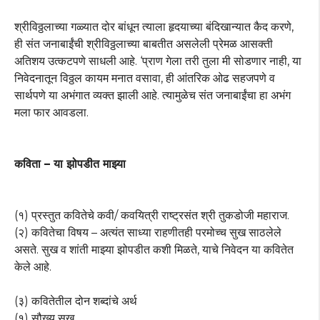
श्रीविठ्ठलाच्या गळ्यात दोर बांधून त्याला हृदयाच्या बंदिखान्यात कैद करणे,
ही संत जनाबाईंची श्रीविठ्ठलाच्या बाबतीत असलेली प्रेमळ आसक्ती
अतिशय उत्कटपणे साधली आहे. ‘प्राण गेला तरी तुला मी सोडणार नाही, या
निवेदनातून विठ्ठल कायम मनात वसावा, ही आंतरिक ओढ सहजपणे व
सार्थपणे या अभंगात व्यक्त झाली आहे. त्यामुळेच संत जनाबाईंचा हा अभंग
मला फार आवडला.
कविता – या झोपडीत माझ्या
(१) प्रस्तुत कवितेचे कवी/ कवयित्री राष्ट्रसंत श्री तुकडोजी महाराज.
(२) कवितेचा विषय – अत्यंत साध्या राहणीतही परमोच्च सुख साठलेले
असते. सुख व शांती माझ्या झोपडीत कशी मिळते, याचे निवेदन या कवितेत
केले आहे.
(३) कवितेतील दोन शब्दांचे अर्थ
(१) सौख्य सुख