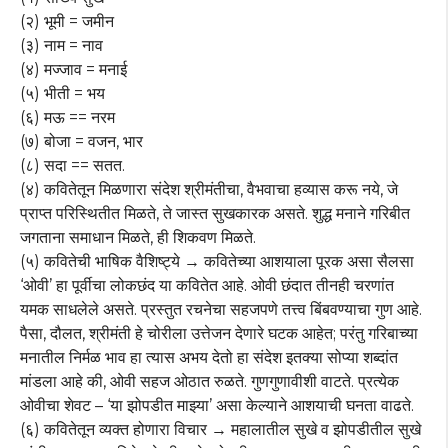
(२) भूमी = जमीन
(३) नाम = नाव
(४) मज्जाव = मनाई
(५) भीती = भय
(६) मऊ == नरम
(७) बोजा = वजन, भार
(८) सदा == सतत.
(४) कवितेतून मिळणारा संदेश श्रीमंतीचा, वैभवाचा हव्यास करू नये, जे
प्राप्त परिस्थितीत मिळते, ते जास्त सुखकारक असते. शुद्ध मनाने गरिबीत
जगताना समाधान मिळते, ही शिकवण मिळते.
(५) कवितेची भाषिक वैशिष्ट्ये → कवितेच्या आशयाला पूरक असा सैलसा
‘ओवी’ हा पूर्वीचा लोकछंद या कवितेत आहे. ओवी छंदात तीनही चरणांत
यमक साधलेले असते. प्रस्तुत रचनेचा सहजपणे तत्त्व बिंबवण्याचा गुण आहे.
पैसा, दौलत, श्रीमंती हे चोरीला उत्तेजन देणारे घटक आहेत; परंतु गरिबाच्या
मनातील निर्मळ भाव हा त्यास अभय देतो हा संदेश इतक्या सोप्या शब्दांत
मांडला आहे की, ओवी सहज ओठात रुळते. गुणगुणावीशी वाटते. प्रत्येक
ओवीचा शेवट – ‘या झोपडीत माझ्या’ असा केल्याने आशयाची घनता वाढते.
(६) कवितेतून व्यक्त होणारा विचार → महालातील सुखे व झोपडीतील सुखे