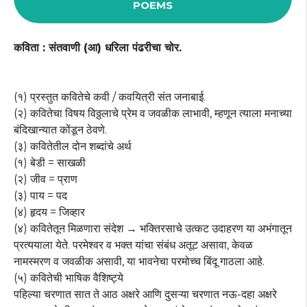
POEMS
कविता : संतवाणी (आ) धरिला पंढरीचा चोर.
(१) प्रस्तुत कवितेचे कवी / कवयित्री संत जनाबाई.
(२) कवितेचा विषय विठ्ठलाचे प्रेम व जवळीक लाभावी, म्हणून त्याला मनाच्या
बंदिखान्यात कोंडून ठेवणे.
(३) कवितेतील दोन शब्दांचे अर्थ
(१) बेडी = साखळी
(२) जीव = प्राण
(३) पाय = पद
(४) हृदय = जिव्हार
(४) कवितेतून मिळणारा संदेश → भक्तिरसाचे उत्कट उदाहरण या अभंगातून
प्रत्ययाला येते. परमेश्वर व भक्त यांचा संबंध अतूट असावा, केवळ
नामस्मरण व जवळीक असावी, या भावनेचा परमोच्च बिंदू गाठला आहे.
(५) कवितेची भाषिक वैशिष्ट्ये
पहिल्या चरणात सात ते आठ अक्षरे आणि दुसऱ्या चरणात नऊ-दहा अक्षरे