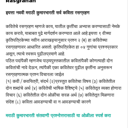
Rasgrahan
इयत्ता नववी मराठी कुमारभारती सर्व कविता रसग्रहण
कवितेचे रसग्रहण म्हणजे काय, यातील कृतींचा अभ्यास करण्यासाठी नेमके
काय करावे, याबाबत पुढे मार्गदर्शन करण्यात आले आहे.इयत्ता ९ वीच्या
कृतिपत्रिकेच्या नवीन आराखड्यानुसार प्रश्न २ (ब) हा कवितेच्या
रसग्रहणावर आधारित असतो. कृतिपत्रिकेत हा ०४ गुणांचा प्रश्नप्रकार
असून, त्याचे स्वरूप पुढीलप्रमाणे आहे.
पठित पदांपैकी म्हणजेच पाठ्यपुस्तकातील कवितांपैकी कोणत्याही दोन
कवितांची नावे देऊन, त्यांपैकी एका कवितेवर पुढील कृतींना अनुसरून
रसग्रहणात्मक प्रश्न विचारला जाईल
(१) कवी / कवयित्री, संदर्भ (२)प्रस्तुत कवितेचा विषय (३) कवितेतील
दोन शब्दांचे अर्थ (४) कवितेची भाषिक वैशिष्ट्ये (५) कवितेतून व्यक्त होणारा
विचार (६) कवितेतील दोन ओळींचा सरळ अर्थ (७) कवितेतून मिळणारा
संदेश (८) कविता आवडण्याची वा न आवडण्याची कारणे
मराठी कुमारभारती संतवाणी प्रश्नोत्तरासाठी या ओळीला स्पर्श करा