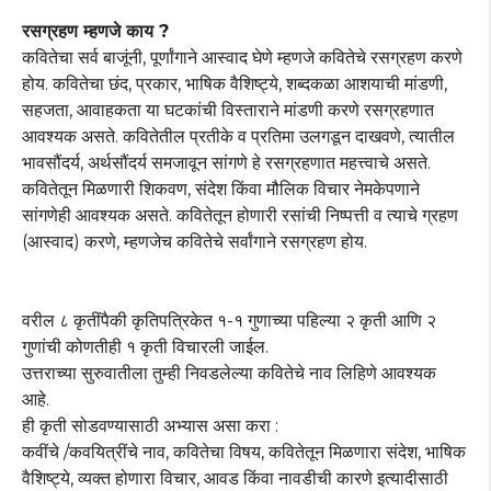
रसग्रहण म्हणजे काय ?
कवितेचा सर्व बाजूंनी, पूर्णांगाने आस्वाद घेणे म्हणजे कवितेचे रसग्रहण करणे
होय. कवितेचा छंद, प्रकार, भाषिक वैशिष्ट्ये, शब्दकळा आशयाची मांडणी,
सहजता, आवाहकता या घटकांची विस्ताराने मांडणी करणे रसग्रहणात
आवश्यक असते. कवितेतील प्रतीके व प्रतिमा उलगडून दाखवणे, त्यातील
भावसौंदर्य, अर्थसौंदर्य समजावून सांगणे हे रसग्रहणात महत्त्वाचे असते.
कवितेतून मिळणारी शिकवण, संदेश किंवा मौलिक विचार नेमकेपणाने
सांगणेही आवश्यक असते. कवितेतून होणारी रसांची निष्पत्ती व त्याचे ग्रहण
(आस्वाद) करणे, म्हणजेच कवितेचे सर्वांगाने रसग्रहण होय.
वरील ८ कृतींपैकी कृतिपत्रिकेत १-१ गुणाच्या पहिल्या २ कृती आणि २
गुणांची कोणतीही १ कृती विचारली जाईल.
उत्तराच्या सुरुवातीला तुम्ही निवडलेल्या कवितेचे नाव लिहिणे आवश्यक
आहे.
ही कृती सोडवण्यासाठी अभ्यास असा करा :
कवींचे /कवयित्रींचे नाव, कवितेचा विषय, कवितेतून मिळणारा संदेश, भाषिक
वैशिष्ट्ये, व्यक्त होणारा विचार, आवड किंवा नावडीची कारणे इत्यादीसाठी