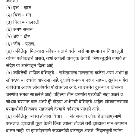
आहेत.)
(१) वृक्ष = झाड
(२) चित्त = मन
(३) निंदा = नालस्ती
(४) सम= समान
(५) धैर्य = धीर
(६) जीव = प्राण.
(४) कवितेतून मिळणारा संदेश- संतांचे वर्तन जसे मानापमान व निंदास्तुती
यांच्या पलीकडचे असते, तशी आपली वागणूक ठेवावी. स्थिरबुद्धीने वागावे हा
संदेश या अभंगातून दिला आहे.
(५) कवितेची भाषिक वैशिष्ट्ये – सर्वसामान्य माणसांना कळेल असा अभंग हा
लोकछंद या रचनेत वापरला आहे. वृक्षाचे रूपक वापरून साध्या, सुबोध भाषेत
कवितेचा आशय लोकांपर्यंत पोहोचवला आहे. या रचनेत दुसऱ्या व तिसऱ्या
चरणांत समक साधलेले आहे. पहिल्या तीन चरणांत प्रत्येकी सहा अक्षरे व
चौथ्या चरणात चार अक्षरे ही मोठ्या अभंगाची वैशिष्ट्ये आहेत. लोकमानसाला
परमार्थाची शिकवण सहजपणे देण्याचे कौशल्य साधले आहे.
(६) कवितेतून व्यक्त होणास विचार → संतसज्जन लोक हे झाडाप्रमाणे
असतात. झाडाची पूजा केली किंवा त्याला तोडले तरी झाडाला मान-अपमान
वाटत नाही. या झाडांप्रमाणे सज्जनांची वागणूक असते. निंदास्तुती त्यांना