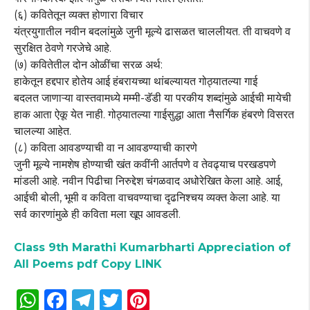
(६) कवितेतून व्यक्त होणारा विचार
यंत्रयुगातील नवीन बदलांमुळे जुनी मूल्ये ढासळत चाललीयत. ती वाचवणे व
सुरक्षित ठेवणे गरजेचे आहे.
(७) कवितेतील दोन ओळींचा सरळ अर्थ:
हाकेतून हद्दपार होतेय आई हंबरायच्या थांबल्यायत गोठ्यातल्या गाई
बदलत जाणाऱ्या वास्तवामध्ये मम्मी-डॅडी या परकीय शब्दांमुळे आईची मायेची
हाक आता ऐकू येत नाही. गोठ्यातल्या गाईसुद्धा आता नैसर्गिक हंबरणे विसरत
चालल्या आहेत.
(८) कविता आवडण्याची वा न आवडण्याची कारणे
जुनी मूल्ये नामशेष होण्याची खंत कवींनी आर्तपणे व तेवढ्याच परखडपणे
मांडली आहे. नवीन पिढीचा निरुद्देश चंगळवाद अधोरेखित केला आहे. आई,
आईची बोली, भूमी व कविता वाचवण्याचा दृढनिश्चय व्यक्त केला आहे. या
सर्व कारणांमुळे ही कविता मला खूप आवडली.
Class 9th Marathi Kumarbharti Appreciation of
All Poems pdf Copy LINK
W
F
T
T
Pi