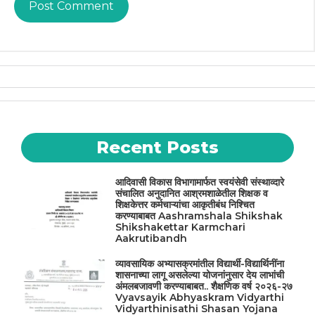
Recent Posts
आदिवासी विकास विभागामार्फत स्वयंसेवी संस्थाव्दारे
संचालित अनुदानित आश्रमशाळेतील शिक्षक व
शिक्षकेत्तर कर्मचाऱ्यांचा आकृतीबंध निश्चित
करण्याबाबत Aashramshala Shikshak
Shikshakettar Karmchari
Aakrutibandh
व्यावसायिक अभ्यासक्रमांतील विद्यार्थी-विद्यार्थिनींना
शासनाच्या लागू असलेल्या योजनांनुसार देय लाभांची
अंमलबजावणी करण्याबाबत.. शैक्षणिक वर्ष २०२६-२७
Vyavsayik Abhyaskram Vidyarthi
Vidyarthinisathi Shasan Yojana