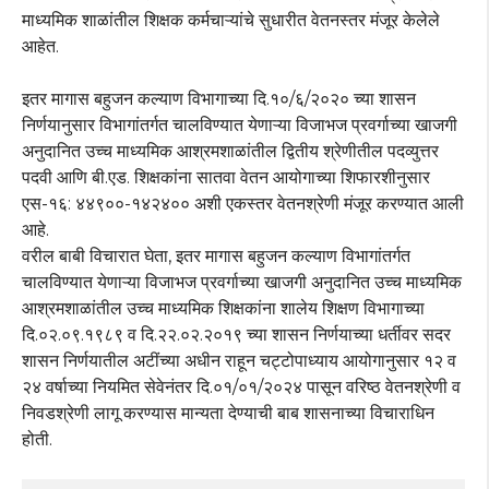
माध्यमिक शाळांतील शिक्षक कर्मचाऱ्यांचे सुधारीत वेतनस्तर मंजूर केलेले
आहेत.
इतर मागास बहुजन कल्याण विभागाच्या दि.१०/६/२०२० च्या शासन
निर्णयानुसार विभागांतर्गत चालविण्यात येणाऱ्या विजाभज प्रवर्गाच्या खाजगी
अनुदानित उच्च माध्यमिक आश्रमशाळांतील द्वितीय श्रेणीतील पदव्युत्तर
पदवी आणि बी.एड. शिक्षकांना सातवा वेतन आयोगाच्या शिफारशीनुसार
एस-१६: ४४९००-१४२४०० अशी एकस्तर वेतनश्रेणी मंजूर करण्यात आली
आहे.
वरील बाबी विचारात घेता, इतर मागास बहुजन कल्याण विभागांतर्गत
चालविण्यात येणाऱ्या विजाभज प्रवर्गाच्या खाजगी अनुदानित उच्च माध्यमिक
आश्रमशाळांतील उच्च माध्यमिक शिक्षकांना शालेय शिक्षण विभागाच्या
दि.०२.०९.१९८९ व दि.२२.०२.२०१९ च्या शासन निर्णयाच्या धर्तीवर सदर
शासन निर्णयातील अटींच्या अधीन राहून चट्टोपाध्याय आयोगानुसार १२ व
२४ वर्षाच्या नियमित सेवेनंतर दि.०१/०१/२०२४ पासून वरिष्ठ वेतनश्रेणी व
निवडश्रेणी लागू करण्यास मान्यता देण्याची बाब शासनाच्या विचाराधिन
होती.