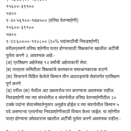
१५६००-३९१००
५४००
९-२०:५६१००-१७७५०० (वरिष्ठ वेतनश्रेणी)
१५६००-३९१००
५७००
९-२२:६००००-१९०८०० (२०% पदांसाठीची निवडश्रेणी)
वरीलप्रमाणे वरिष्ठ श्रेणीत पात्र होण्यासाठी शिक्षकांना खालील अटींची
पुर्तता करणे २. आवश्यक आहे:-
(अ) प्रशिक्षण अर्हतेसह १२ वर्षांची अर्हताकारी सेवा.
(ब) पात्रता समितीला शिक्षकांचे कामकाज समाधानकारक वाटणे.
(क) विभागाने विहित केलेले किमान तीन आठवड्यांचे सेवांतर्गत प्रशिक्षण
पुर्ण करणे.
(ड) वरील (क) येथील अट दक्षतारोध पार करण्यास आवश्यक राहील.
निवडश्रेणी त्या त्या संस्थेतील व संवर्गातील वरिष्ठ वेतनश्रेणीतील २०
टक्के पदांना सेवाज्येष्ठतेनुसार अनुज्ञेय होईल व त्या संवर्गातील किमान ५
पदे असणाऱ्या प्रवर्गाचा निवडश्रेणीसाठी विचार केला जाईल. या श्रेणीत
पात्र होण्यास उमेदवारास खालील अटींची पुर्तता करणे आवश्यक राहील:-