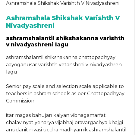
Ashramshala Shikshak Varishth V Nivadyashreni
Ashramshala Shikshak Varishth V
Nivadyashreni
ashramshalantil shikshakanna varishth
v nivadyashreni lagu
ashramshalantil shikshakanna chattopadhyay
aayoganusar varishth vetanshrni v nivadyashreni
lagu
Senior pay scale and selection scale applicable to
teachers in ashram schools as per Chattopadhyay
Commission
itar magas bahujan kalyan vibhagamarfat
chalavinyat yenarya vijabhaj pravargachya khajgi
anudanit nivasi uccha madhyamik ashramshalantil