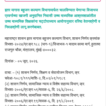
इतर मागास बहुजन कल्याण विभागामार्फत चालविण्यात येणाऱ्या विजाभज
प्रवर्गाच्या खाजगी अनुदानित निवासी उच्च माध्यमिक आश्रमशाळांतील
उच्च माध्यमिक शिक्षकांना चट्टोपाध्याय आयोगानुसार वरिष्ठ वेतनश्रेणी व
निवडश्रेणी लागू करणेबाबत.
महाराष्ट्र शासन इतर मागास बहुजन कल्याण विभाग, शासन निर्णय क्रमांक
विभशा-२०२४/प्र.क्र.१८८ (भाग-१)/विजाभज-१ मादाम कामा मार्ग, हुतात्मा
राजगुरु चौक, मंत्रालय, मुंबई-४०००३२.
दिनांक :- ०५ जून, २०२६.
वाचा: – (१) शासन निर्णय, शिक्षण व सेवायोजन विभाग, क्र.
चवेआ-१०८९/१११/माशि-२, दि.०२/०९/१९८९.
(२) शासन निर्णय, सामाजिक न्याय व विशेष सहाय्य विभाग, क्र.
विभशा-२००६/प्र.क्र.५९/मावक-६, दि. २६/६/२००८.
(३) शासन निर्णय, सामाजिक न्याय व विशेष सहाय्य विभाग, क्र.
विभशा-२००६/प्र.क्र.९९/मावक-६, दि. ३१/८/२००९.