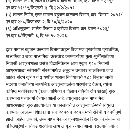
(४) शासन निर्णय, शालेय शिक्षण व क्रीडा विभाग, क्र. वेतन-१२१९/
प्र.क्र.१९/१९/टिएनटी-३, दि.२२/२/२०१९.
(५) शासन निर्णय, इतर मागास बहुजन कल्याण विभाग, क्र. विभशा-२०१९/
प्र.क्र.२४८/विजाभज-२, दि.१०/६/२०२०.
(६) अधिसूचना, शालेय शिक्षण व क्रीडा विभाग, क्र. वेतन १८२३/
प्र.क्र.३/टीएनटी-३, दि.१७.१०.२०२३.
इतर मागास बहुजन कल्याण विभागाकडून विजाभज प्रवर्गाच्या प्राथमिक,
माध्यमिक व उच्च माध्यमिक, ऊसतोड कामगारांच्या मुला-मुलींसाठीच्या
निवासी आश्रमशाळा तसेच विद्यानिकेतन अशा एकूण ९८० निवासी
आश्रमशाळा स्वंयसेवी संस्थांमार्फत अनुदान तत्वावर चालविल्या जात
आहेत. संदर्भ क्र.२ व ३ येथील शासन निर्णयान्वये १४८ विमुक्त जाती
भटक्या जमातीच्या माध्यमिक आश्रमशाळांना श्रेणीवाढ देऊन, त्यांना
कनिष्ठ महाविद्यालय (कला, वाणिज्य व विज्ञान यापैकी दोन शाखा) सुरु
करण्यास परवानगी देण्यात आली आहे. त्यानुसार उच्च माध्यमिक
आश्रमशाळा सुरु झाल्यानंतर या कालावधीत आश्रमशाळेमध्ये नियुक्त
करण्यात आलेल्या शिक्षकांना सन २०२० व २०२१ मध्ये सेवेची १२ वर्षे पुर्ण
झाली आहेत. तथापि, उच्च माध्यमिक आश्रमशाळेतील शिक्षक कर्मचाऱ्यांना
वरिष्ठश्रेणी व निवड श्रेणीचा लाभ लागू करण्यात आला नसल्याने त्यांना