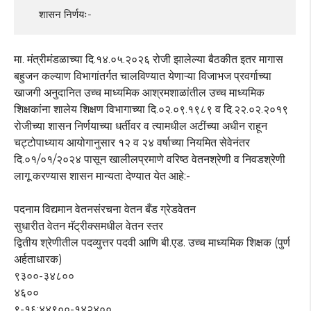
    शासन निर्णयः-
मा. मंत्रीमंडळाच्या दि.१४.०५.२०२६ रोजी झालेल्या बैठकीत इतर मागास
बहुजन कल्याण विभागांतर्गत चालविण्यात येणाऱ्या विजाभज प्रवर्गाच्या
खाजगी अनुदानित उच्च माध्यमिक आश्रमशाळांतील उच्च माध्यमिक
शिक्षकांना शालेय शिक्षण विभागाच्या दि.०२.०९.१९८९ व दि.२२.०२.२०१९
रोजीच्या शासन निर्णयाच्या धर्तीवर व त्यामधील अटींच्या अधीन राहून
चट्टोपाध्याय आयोगानुसार १२ व २४ वर्षाच्या नियमित सेवेनंतर
दि.०१/०१/२०२४ पासून खालीलप्रमाणे वरिष्ठ वेतनश्रेणी व निवडश्रेणी
लागू करण्यास शासन मान्यता देण्यात येत आहे:-
पदनाम विद्यमान वेतनसंरचना वेतन बँड ग्रेडवेतन
सुधारीत वेतन मॅट्रीक्समधील वेतन स्तर
द्वितीय श्रेणीतील पदव्युत्तर पदवी आणि बी.एड. उच्च माध्यमिक शिक्षक (पुर्ण
अर्हताधारक)
९३००-३४८००
४६००
९-१६:४४९००-१४२४००