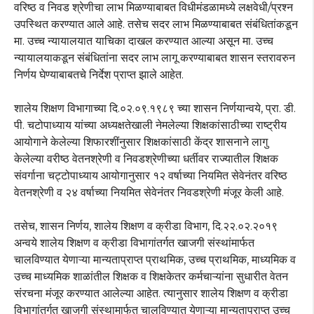
वरिष्ठ व निवड श्रेणीचा लाभ मिळण्याबाबत विधीमंडळामध्ये लक्षवेधी/प्रश्न
उपस्थित करण्यात आले आहे. तसेच सदर लाभ मिळण्याबाबत संबंधितांकडून
मा. उच्च न्यायालयात याचिका दाखल करण्यात आल्या असून मा. उच्च
न्यायालयाकडून संबंधितांना सदर लाभ लागू करण्याबाबत शासन स्तरावरुन
निर्णय घेण्याबाबतचे निर्देश प्राप्त झाले आहेत.
शालेय शिक्षण विभागाच्या दि.०२.०९.१९८९ च्या शासन निर्णयान्वये, प्रा. डी.
पी. चटोपाध्याय यांच्या अध्यक्षतेखाली नेमलेल्या शिक्षकांसाठीच्या राष्ट्रीय
आयोगाने केलेल्या शिफारशींनुसार शिक्षकांसाठी केंद्र शासनाने लागु
केलेल्या वरीष्ठ वेतनश्रेणी व निवडश्रेणीच्या धर्तीवर राज्यातील शिक्षक
संवर्गाना चट्टोपाध्याय आयोगानुसार १२ वर्षाच्या नियमित सेवेनंतर वरिष्ठ
वेतनश्रेणी व २४ वर्षाच्या नियमित सेवेनंतर निवडश्रेणी मंजूर केली आहे.
तसेच, शासन निर्णय, शालेय शिक्षण व क्रीडा विभाग, दि.२२.०२.२०१९
अन्वये शालेय शिक्षण व क्रीडा विभागांतर्गत खाजगी संस्थांमार्फत
चालविण्यात येणाऱ्या मान्यताप्राप्त प्राथमिक, उच्च प्राथमिक, माध्यमिक व
उच्च माध्यमिक शाळांतील शिक्षक व शिक्षकेतर कर्मचाऱ्यांना सुधारीत वेतन
संरचना मंजूर करण्यात आलेल्या आहेत. त्यानुसार शालेय शिक्षण व क्रीडा
विभागांतर्गत खाजगी संस्थामार्फत चालविण्यात येणाऱ्या मान्यताप्राप्त उच्च