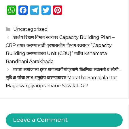
W
F
T
T
Pi
h
a
el
w
n
a
c
e
it
te
Categories
Uncategorized
ts
e
g
te
re
शालेय शिक्षण विभाग स्तरावर Capacity Building Plan –
A
b
ra
r
st
CBP तयार करण्यासाठी प्रशासकीय विभाग स्तरावर “Capacity
p
o
m
Building करण्याबाबत Unit (CBU)” गठीत Kshamata
Bandhani Aarakhada
p
o
मराठा समाजाला इतर मागासवर्गीयांप्रमाणे शैक्षणिक सवलती व सोयी-
k
सुविधा यांचा लाभ अनुज्ञेय करण्याबाबत Maratha Samajala Itar
Magasvargiyanpramane Savalati GR
Leave a Comment