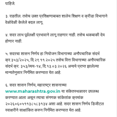
पाहिजे.
३. राहतील. तसेच उक्त प्रशिक्षणाबाबत शालेय शिक्षण व क्रीडा विभागाने
वेळोवेळी केलेले बदल लागू
४. सदर लाभ पूर्वलक्षी प्रभावाने लागू राहणार नाही. तसेच थकबाकी देय
होणार नाही.
५. सदरचा शासन निर्णय हा नियोजन विभागाच्या अनौपचारिक संदर्भ
क्र.३५३/२०२५, दि.२९.११.२०२५ तसेच वित्त विभागाच्या अनौपचारिक
संदर्भ क्र. ३५३/व्यय-१४, दि.१३.०३.२०२६ अन्वये प्राप्त झालेल्या
मान्यतेनुसार निर्गमित करण्यात येत आहे.
६. सदर शासन निर्णय, महाराष्ट्र शासनाच्या
www.maharashtra.gov.in
या संकेतस्थळावर उपलब्ध
करण्यात आला असून त्याचा संगणक सांकेतांक क्रमांक
२०२६०६०५११३८५८३१३४ असा आहे. सदर शासन निर्णय डिजीटल
स्वाक्षरीने साक्षांकित करुन निर्गमित करण्यात येत आहे.