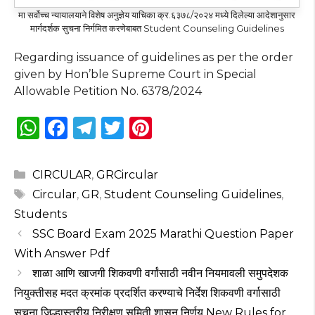
मा सर्वोच्च न्यायालयाने विशेष अनुज्ञेय याचिका क्र.६३७८/२०२४ मध्ये दिलेल्या आदेशानुसार
मार्गदर्शक सुचना निर्गमित करणेबाबत Student Counseling Guidelines
Regarding issuance of guidelines as per the order
given by Hon’ble Supreme Court in Special
Allowable Petition No. 6378/2024
W
F
T
T
Pi
h
a
el
w
n
a
c
e
it
te
Categories
CIRCULAR
,
GRCircular
ts
e
g
te
re
Tags
Circular
,
GR
,
Student Counseling Guidelines
,
A
b
ra
r
st
Students
p
o
m
SSC Board Exam 2025 Marathi Question Paper
With Answer Pdf
p
o
शाळा आणि खाजगी शिकवणी वर्गांसाठी नवीन नियमावली समुपदेशक
k
नियुक्तीसह मदत क्रमांक प्रदर्शित करण्याचे निर्देश शिकवणी वर्गासाठी
सूचना जिल्हास्तरीय निरीक्षण समिती शासन निर्णय New Rules for