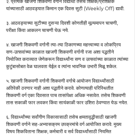
२. प्रत्येक खाजगी शिकवणी वर्गाने विद्यार्थी तसेच शिक्षक/प्रशिक्षक
यांच्यासाठी आठवड्यात किमान एक दिवस सुटी (Weekly Off) द्यावी.
३. आठवड्याच्या सुटीच्या दुसऱ्या दिवशी कोणतीही मूल्यमापन चाचणी,
परीक्षा किंवा आकलन चाचणी घेऊ नये.
४. खाजगी शिकवणी वर्गानी त्या-त्या ठिकाणच्या महत्त्वाच्या व लोकप्रिय
सण-उत्सवांच्या काळात खाजगी शिकवणी वर्गानी रजा अशा पद्धतीने
नियोजित कराव्यात जेणेकरून विद्यार्थ्यांना सण व उत्सवांच्या काळात त्यांच्या
कुटुंबासोबत वेळ घालवता येईल व त्यांना भावनिक उभारी मिळू शकेल.
५. खाजगी शिकवणी वर्गानी शिकवणी वर्गाचे आयोजन विद्यार्थ्यांसाठी
अतिरेकी ठरणार नाही अशा पद्धतीने करावे. कोणत्याही परिस्थितीत
शिकवणी वर्ग एका दिवसात पाच तासांपेक्षा अधिक नसावेत. तसेच शिकवणी
तास सकाळी फार लवकर किंवा सायंकाळी फार उशिरा ठेवण्यात येऊ नयेत.
६. विद्यार्थ्यांच्या सर्वांगीण विकासासाठी तसेच क्षमतावृद्धीसाठी खाजगी
शिकवणी वर्गाने सह-अभ्यासक्रम उपक्रमांचे वर्ग आयोजित करावे. मुख्य
विषय शिकविताना शिक्षक, कर्मचारी व सर्व विद्यार्थ्यांसाठी नियमित