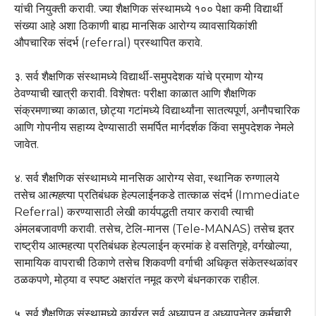
यांची नियुक्ती करावी. ज्या शैक्षणिक संस्थामध्ये १०० पेक्षा कमी विद्यार्थी
संख्या आहे अशा ठिकाणी बाह्य मानसिक आरोग्य व्यावसायिकांशी
औपचारिक संदर्भ (referral) प्रस्थापित करावे.
३. सर्व शैक्षणिक संस्थामध्ये विद्यार्थी-समुपदेशक यांचे प्रमाण योग्य
ठेवण्याची खात्री करावी. विशेषतः परीक्षा काळात आणि शैक्षणिक
संक्रमणाच्या काळात, छोट्या गटांमध्ये विद्यार्थ्यांना सातत्यपूर्ण, अनौपचारिक
आणि गोपनीय सहाय्य देण्यासाठी समर्पित मार्गदर्शक किंवा समुपदेशक नेमले
जावेत.
४. सर्व शैक्षणिक संस्थामध्ये मानसिक आरोग्य सेवा, स्थानिक रुग्णालये
तसेच आ
त्मह
त्या प्रतिबंधक हेल्पलाईनकडे तात्काळ संदर्भ (Immediate
Referral) करण्यासाठी लेखी कार्यपद्धती तयार करावी त्याची
अंमलबजावणी करावी. तसेच, टेलि-मानस (Tele-MANAS) तसेच इतर
राष्ट्रीय आत्महत्या प्रतिबंधक हेल्पलाईन क्रमांक हे वसतिगृहे, वर्गखोल्या,
सामायिक वापराची ठिकाणे तसेच शिकवणी वर्गाची अधिकृत संकेतस्थळांवर
ठळकपणे, मोठ्या व स्पष्ट अक्षरांत नमूद करणे बंधनकारक राहील.
५. सर्व शैक्षणिक संस्थामध्ये कार्यरत सर्व अध्यापन व अध्यापनेतर कर्मचारी