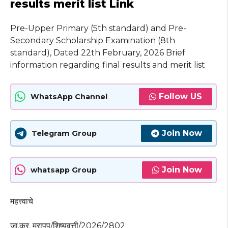
results merit list Link
Pre-Upper Primary (5th standard) and Pre-
Secondary Scholarship Examination (8th
standard), Dated 22th February, 2026 Brief
information regarding final results and merit list
Follow US
WhatsApp Channel
Join Now
Telegram Group
Join Now
whatsapp Group
महत्त्वाचे
जा.क्र. मरापप/शिष्यवृत्ती/2026/2802