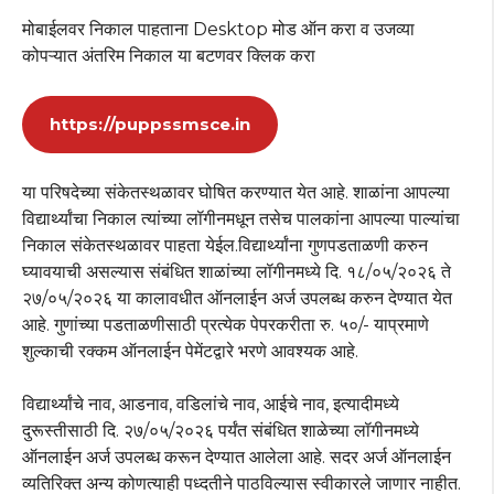
मोबाईलवर निकाल पाहताना Desktop मोड ऑन करा व उजव्या
कोपऱ्यात अंतरिम निकाल या बटणवर क्लिक करा
https://puppssmsce.in
या परिषदेच्या संकेतस्थळावर घोषित करण्यात येत आहे. शाळांना आपल्या
विद्यार्थ्यांचा निकाल त्यांच्या लॉगीनमधून तसेच पालकांना आपल्या पाल्यांचा
निकाल संकेतस्थळावर पाहता येईल.विद्यार्थ्यांना गुणपडताळणी करुन
घ्यावयाची असल्यास संबंधित शाळांच्या लॉगीनमध्ये दि. १८/०५/२०२६ ते
२७/०५/२०२६ या कालावधीत ऑनलाईन अर्ज उपलब्ध करुन देण्यात येत
आहे. गुणांच्या पडताळणीसाठी प्रत्येक पेपरकरीता रु. ५०/- याप्रमाणे
शुल्काची रक्कम ऑनलाईन पेमेंटद्वारे भरणे आवश्यक आहे.
विद्यार्थ्यांचे नाव, आडनाव, वडिलांचे नाव, आईचे नाव, इत्यादीमध्ये
दुरूस्तीसाठी दि. २७/०५/२०२६ पर्यंत संबंधित शाळेच्या लॉगीनमध्ये
ऑनलाईन अर्ज उपलब्ध करून देण्यात आलेला आहे. सदर अर्ज ऑनलाईन
व्यतिरिक्त अन्य कोणत्याही पध्दतीने पाठविल्यास स्वीकारले जाणार नाहीत.