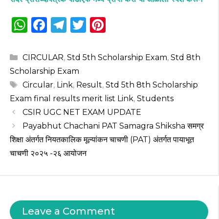
W
F
T
T
Pi
h
a
el
w
n
a
c
e
it
te
Categories
CIRCULAR
,
Std 5th Scholarship Exam
,
Std 8th
ts
e
g
te
re
Scholarship Exam
A
b
ra
r
st
Tags
Circular
,
Link
,
Result
,
Std 5th 8th Scholarship
p
o
m
Exam final results merit list Link
,
Students
CSIR UGC NET EXAM UPDATE
p
o
Payabhut Chachani PAT Samagra Shiksha समग्र
k
शिक्षा अंतर्गत नियतकालिक मूल्यांकन चाचणी (PAT) अंतर्गत पायाभूत
चाचणी २०२५ -२६ आयोजन
Leave a Comment