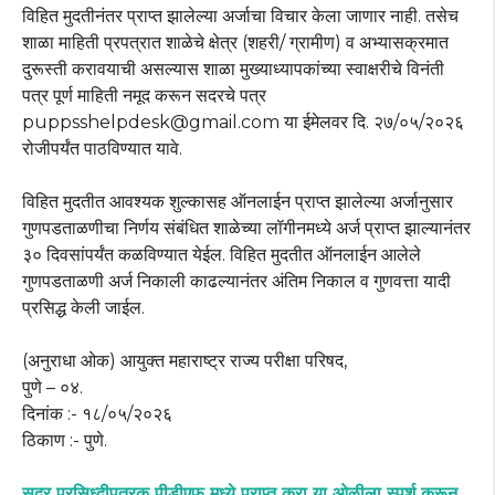
विहित मुदतीनंतर प्राप्त झालेल्या अर्जाचा विचार केला जाणार नाही. तसेच
शाळा माहिती प्रपत्रात शाळेचे क्षेत्र (शहरी/ ग्रामीण) व अभ्यासक्रमात
दुरूस्ती करावयाची असल्यास शाळा मुख्याध्यापकांच्या स्वाक्षरीचे विनंती
पत्र पूर्ण माहिती नमूद करून सदरचे पत्र
puppsshelpdesk@gmail.com या ईमेलवर दि. २७/०५/२०२६
रोजीपर्यंत पाठविण्यात यावे.
विहित मुदतीत आवश्यक शुल्कासह ऑनलाईन प्राप्त झालेल्या अर्जानुसार
गुणपडताळणीचा निर्णय संबंधित शाळेच्या लॉगीनमध्ये अर्ज प्राप्त झाल्यानंतर
३० दिवसांपर्यंत कळविण्यात येईल. विहित मुदतीत ऑनलाईन आलेले
गुणपडताळणी अर्ज निकाली काढल्यानंतर अंतिम निकाल व गुणवत्ता यादी
प्रसिद्ध केली जाईल.
(अनुराधा ओक) आयुक्त महाराष्ट्र राज्य परीक्षा परिषद,
पुणे – ०४.
दिनांक :- १८/०५/२०२६
ठिकाण :- पुणे.
सदर प्रसिध्दीपत्रक पीडीएफ मध्ये प्राप्त करा या ओळीला स्पर्श करून