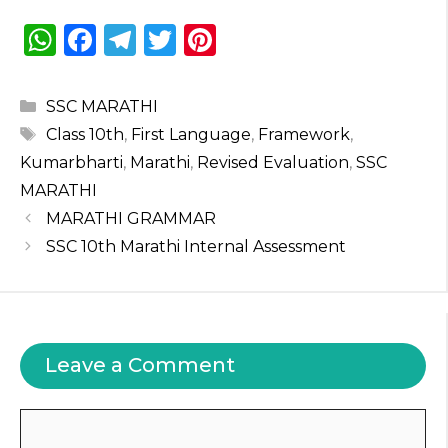
W
F
T
T
Pi
h
a
el
w
n
a
c
e
it
te
Categories
SSC MARATHI
ts
e
g
te
re
Tags
Class 10th
,
First Language
,
Framework
,
A
b
ra
r
st
Kumarbharti
,
Marathi
,
Revised Evaluation
,
SSC
p
o
m
MARATHI
MARATHI GRAMMAR
p
o
SSC 10th Marathi Internal Assessment
k
Leave a Comment
Comment