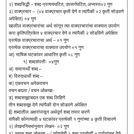
२) शब्दसिद्धी – शब्द-प्रत्ययघटित, उपसर्गघटित, अभ्यस्त०२ गुण
३) वाक्प्रचार – (०४ वाक्प्रचार कृती देणे व त्यांपैकी ०२ कृती सोडवणे
अपेक्षित) ०४ गुण
खालील वाक्प्रचारांचा अर्थ सांगून त्या वाक्प्रचारांचा वाक्यात उपयोग
करा कृतिपत्रिकेत ४ वाक्प्रचार देणे व त्यांपैकी २ सोडविणे अपेक्षित
प्रत्येक वाक्प्रचाराचा अर्थ – ०१ गुण
प्रत्येक वाक्प्रचाराचा वाक्यात उपयोग ०१ गुण
आ) भाषिक घटकांवर आधारित कृती ०८ गुण
१) शब्दसंपत्ती- ०४गुण
अ) समानार्थी शब्द –
ब) विरुदधार्थी शब्द –
क) एकवचन अनेकवचन
वचन बदला / वचन ओळखा-
ड) शब्दसमूहाबद्दल एक शब्द लिहिणे
तीन शब्दसमूह देणे त्यांपैकी दोन सोडवणे अपेक्षित
ई) शब्दातील अक्षरांपासून अर्थपूर्ण शब्द तयार करणे
यांपैकी कोणत्याही ४ घटकांवर प्रत्येकी १ गुणांच्या ४ कृती विचारणे
२) लेखननियमांनुसार लेखन- ०२ गुण
१) अचूक शब्द ओळखा – ( कोणतेही ६ शब्द प्रत्येकी ४ पर्यायांसह देणे,