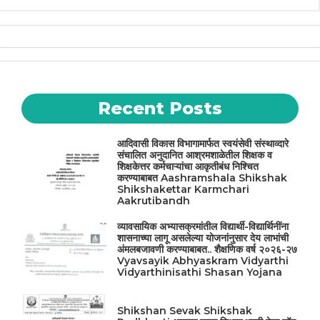
Recent Posts
आदिवासी विकास विभागामार्फत स्वयंसेवी संस्थाव्दारे
संचालित अनुदानित आश्रमशाळेतील शिक्षक व
शिक्षकेत्तर कर्मचाऱ्यांचा आकृतीबंध निश्चित
करण्याबाबत Aashramshala Shikshak
Shikshakettar Karmchari
Aakrutibandh
व्यावसायिक अभ्यासक्रमांतील विद्यार्थी-विद्यार्थिनींना
शासनाच्या लागू असलेल्या योजनांनुसार देय लाभांची
अंमलबजावणी करण्याबाबत.. शैक्षणिक वर्ष २०२६-२७
Vyavsayik Abhyaskram Vidyarthi
Vidyarthinisathi Shasan Yojana
Shikshan Sevak Shikshak