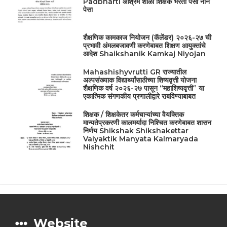
Padbharti आश्रम शाळा शिक्षक भरती पेसा नॉन
पेसा
शैक्षणिक कामकाज नियोजन (कॅलेंडर) २०२६-२७ ची
प्रभावी अंमलबजावणी करणेबाबत शिक्षण आयुक्तांचे
आदेश Shaikshanik Kamkaj Niyojan
Mahashishyvrutti GR राज्यातील
अल्पसंख्याक विद्यार्थ्यांसाठीच्या शिष्यवृत्ती योजना
शैक्षणिक वर्ष २०२६-२७ पासून “महाशिष्यवृत्ती” या
एकात्मिक संगणकीय प्रणालीद्वारे राबविण्याबाबत
शिक्षक / शिक्षकेतर कर्मचाऱ्यांच्या वैयक्तिक
मान्यतेप्रकरणी कालमर्यादा निश्चित करणेबाबत शासन
निर्णय Shikshak Shikshakettar
Vaiyaktik Manyata Kalmaryada
Nishchit
Website