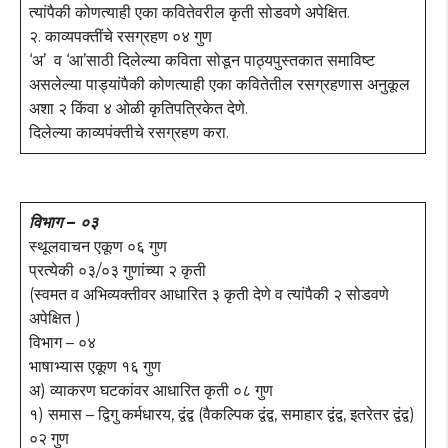
त्यांपैकी कोणत्याही एका कवितेवरील कृती सोडवणे अपेक्षित.
२. काव्यपक्तींचे रसग्रहण ०४ गुण
‘अ’ व ‘आ’साठी दिलेल्या कविता सोडून पाठ्यपुस्तकात समाविष्ट
असलेल्या पाड्यांपैकी कोणत्याही एका कवितेतील रसग्रहणास अनुकूल
अशा २ किंवा ४ ओळी कृतिपत्रिकेत देणे.
दिलेल्या काव्यपंक्तीचे रसग्रहण करा.
विभाग – ०३
स्थूलवाचन एकूण ०६ गुण
प्रत्येकी ०३/०३ गुणांच्या २ कृती
(स्वमत व अभिव्यक्तीवर आधारित ३ कृती देणे व त्यांपैकी २ सोडवणे
अपेक्षित )
विभाग – ०४
भाषाभ्यास एकूण १६ गुण
अ) व्याकरण घटकांवर आधारित कृती ०८ गुण
१) समास – द्विगु कर्मधारय, द्वंद्व (वैकल्पिक द्वंद्व, समाहार द्वंद्व, इतरेतर द्वंद्व)
०२ गुण