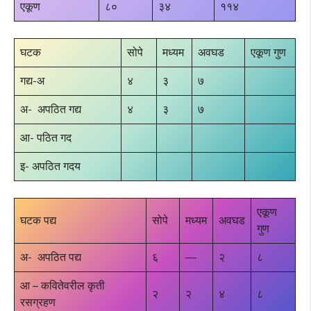
एकूण
८०
३४
११४
घटक
सोपे
मध्यम
अवघड
एकूण गुण
गद्य-अ
४
३
७
अ- अपठित गद्य
४
३
७
आ- पठित गद
इ- अपठित गदय
एकूण
घटक पद्य
सोपे
मध्यम
अवघड
गुण
अ- अपठित पद्य
६
—
२
८
आ – कवितेवरील कृती
२
२
४
८
रसग्रहण