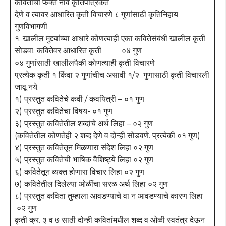
कवितांची फक्त नावे कृतिपत्रिकेत
देणे व त्यावर आधारित कृती विचारणे ८ गुणांसाठी कृतिनिहाय
गुणविभागणी
१. खालील मुद्द्यांच्या आधारे कोणत्याही एका कवितेसंबंधी खालील कृती
सोडवा. कवितेवर आधारित कृती ०४ गुण
०४ गुणांसाठी खालीलपैकी कोणत्याही कृती विचारणे
प्रत्येक कृती १ किंवा २ गुणांचीच असावी १/२ गुणासाठी कृती विचारली
जावू नये.
१) प्रस्तुत कवितेचे कवी / कवयित्री – ०१ गुण
२) प्रस्तुत कवितेचा विषय- ०१ गुण
३) प्रस्तुत कवितेतील शब्दांचे अर्थ लिहा – ०२ गुण
(कवितेतील कोणतेही २ शब्द देणे व दोन्ही सोडवणे. प्रत्येकी ०१ गुण)
४) प्रस्तुत कवितेतून मिळणारा संदेश लिहा ०२ गुण
५) प्रस्तुत कवितेची भाषिक वैशिष्ट्ये लिहा ०२ गुण
६) कवितेतून व्यक्त होणारा विचार लिहा ०२ गुण
७) कवितेतील दिलेल्या ओळींचा सरळ अर्थ लिहा ०२ गुण
८) प्रस्तुत कविता तुम्हाला आवडण्याचे वा न आवडण्याचे कारण लिहा
०२ गुण
कृती क्र. ३ व ७ साठी दोन्ही कवितांमधील शब्द व ओळी स्वतंत्र देऊन