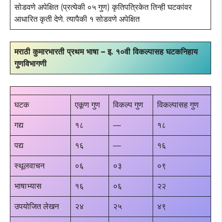
सोडवणे अपेक्षित (प्रत्येकी ०५ गुण) कृतिपत्रिकेत तिन्ही घटकांवर
आधारित कृती देणे. त्यापैकी १ सोडवणे अपेक्षित
मराठी कुमारभारती प्रथम भाषा – इ. १०वी विकल्पासह घटकनिहाय
गुणविभागणी
घटक
एकूण गुण
विकल्प गुण
विकल्पासह गुण
गद्य
१८
—
१८
पद्य
१६
—
१६
स्थूलवाचन
०६
०३
०९
भाषाभ्यास
१६
०६
२२
उपयोजित लेखन
२४
२५
४९