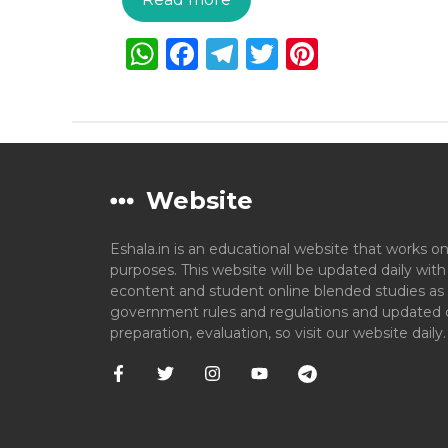
W
F
T
T
Pi
h
a
el
w
n
a
c
e
it
te
ts
e
g
te
re
A
b
ra
r
st
Website
p
o
m
p
o
Eshala.in is an educational website that works on
k
purposes. This website will be updated daily wit
econtent and student online blended studies as 
government rules and regulations and updated c
preparation, evaluation, so visit our website daily.