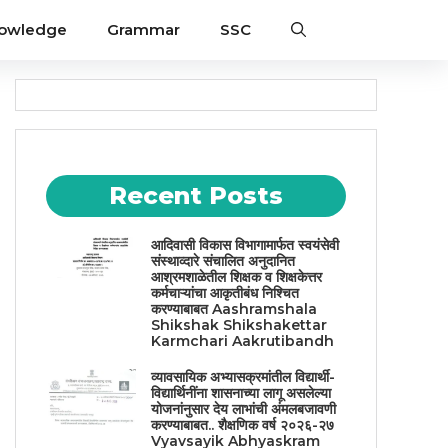
nowledge
Grammar
SSC
Recent Posts
आदिवासी विकास विभागामार्फत स्वयंसेवी
संस्थाव्दारे संचालित अनुदानित
आश्रमशाळेतील शिक्षक व शिक्षकेत्तर
कर्मचाऱ्यांचा आकृतीबंध निश्चित
करण्याबाबत Aashramshala
Shikshak Shikshakettar
Karmchari Aakrutibandh
व्यावसायिक अभ्यासक्रमांतील विद्यार्थी-
विद्यार्थिनींना शासनाच्या लागू असलेल्या
योजनांनुसार देय लाभांची अंमलबजावणी
करण्याबाबत.. शैक्षणिक वर्ष २०२६-२७
Vyavsayik Abhyaskram