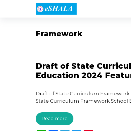
Skip
to
content
Framework
Draft of State Curri
Education 2024 Featu
Draft of State Curriculum Framework 
State Curriculum Framework School Edu
Read more