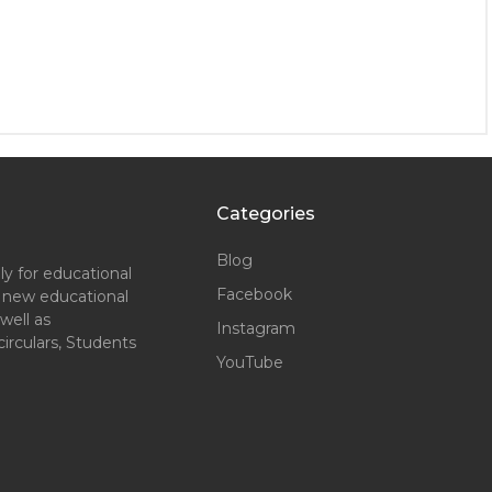
Categories
Blog
ly for educational
Facebook
h new educational
well as
Instagram
irculars, Students
YouTube