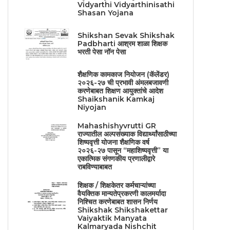
Vidyarthi Vidyarthinisathi
Shasan Yojana
Shikshan Sevak Shikshak
Padbharti आश्रम शाळा शिक्षक
भरती पेसा नॉन पेसा
शैक्षणिक कामकाज नियोजन (कॅलेंडर)
२०२६-२७ ची प्रभावी अंमलबजावणी
करणेबाबत शिक्षण आयुक्तांचे आदेश
Shaikshanik Kamkaj
Niyojan
Mahashishyvrutti GR
राज्यातील अल्पसंख्याक विद्यार्थ्यांसाठीच्या
शिष्यवृत्ती योजना शैक्षणिक वर्ष
२०२६-२७ पासून “महाशिष्यवृत्ती” या
एकात्मिक संगणकीय प्रणालीद्वारे
राबविण्याबाबत
शिक्षक / शिक्षकेतर कर्मचाऱ्यांच्या
वैयक्तिक मान्यतेप्रकरणी कालमर्यादा
निश्चित करणेबाबत शासन निर्णय
Shikshak Shikshakettar
Vaiyaktik Manyata
Kalmaryada Nishchit