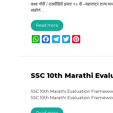
p
o
कक्षा नौवीं / दसवींहिंदी इयता १० वी –महाराष्ट्र राज्य 
k
संकीर्ण …
Read more
W
F
T
T
Pi
h
a
el
w
n
a
c
e
it
te
ts
e
g
te
re
A
b
ra
r
st
SSC 10th Marathi Eva
p
o
m
p
o
SSC 10th Marathi Evaluation Framework इयता
k
SSC 10th Marathi Evaluation Framewor
Read more