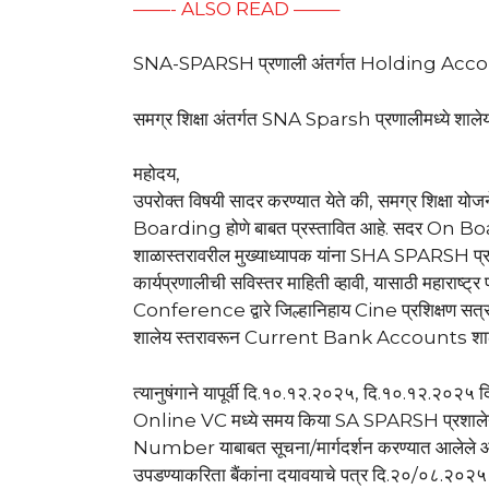
——- ALSO READ ——–
SNA-SPARSH प्रणाली अंतर्गत Holding Acco
समग्र शिक्षा अंतर्गत SNA Sparsh प्रणालीमध्ये
महोदय,
उपरोक्त विषयी सादर करण्यात येते की, समग्र शिक्षा य
Boarding होणे बाबत प्रस्तावित आहे. सदर On Boardi
शाळास्तरावरील मुख्याध्यापक यांना SHA SPARSH प्रणाल
कार्यप्रणालीची सविस्तर माहिती व्हावी, यासाठी महाराष्ट्
Conference द्वारे जिल्हानिहाय Cine प्रशिक्षण सत्रां
शालेय स्तरावरून Current Bank Accounts शाळेच
त्यानुषंगाने यापूर्वी दि.१०.१२.२०२५, दि.१०.१२.२०२
Online VC मध्ये समय किया SA SPARSH प्रश
Number याबाबत सूचना/मार्गदर्शन करण्यात आलेल
उपडण्याकरिता बैंकांना दयावयाचे पत्र दि.२०/०८.२०२५ 