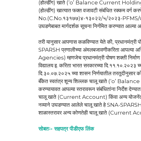
(होल्डींग) खाते (‘o’ Balance Current Holdi
(होल्डींग) खात्यात फक्त वजावटी संबंधित रक्कम वर्ग क
No.(C.No.१३१७७)४-१३०२२/५/२०२३-PFMS/७४
उघडणेबाबत मार्गदर्शक सूचना निर्गमित करण्यात आल्या 
तरी यानुसार आपणास कळविण्यात येते की, प्रधानमंत्री पो
SPARSH प्रणालीच्या अंमलबजावणीकरिता आपल्या 
Agencies) म्हणजेच प्रधानमंत्री पोषण शक्ती निर्माण य
विद्यालय इ. करिता भारत सरकारच्या दि.११.१०.२०२३ च्या 
दि.३०.०७.२०२५ च्या शासन निर्णयातील तरतूदीन
बँकेत स्वतंत्र शून्य शिल्लक चालू खाते (‘o’ Balanc
करण्यायावत आपल्या स्तरावरून संबंधितांना निर्देश देण्य
चालू खाते (Current Account) किंवा अन्य योजनेंत
नव्याने उघडण्यात आलेले चालू खाते हे SNA-SPARSH प
शाळास्तरावर अन्य कोणतेही चालू खाते (Current Acc
सोबतः- सहपत्र पीडीएफ लिंक