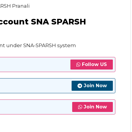
RSH Pranali
Account SNA SPARSH
unt under SNA-SPARSH system
Follow US
Join Now
Join Now