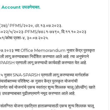
nt Account उघडणेयाबत.
o.१(२७)/ PFMS/२०२०, dt.१३.०७.२०२३.
४-१३०२२/५/२०२३-PFMS/७४८१-७४९०, दि.११.१०.२०२३
्र.५१/कोषा प्रशा-४, ३०.०७.२०२५.
.१३.०७.२०२३ च्या Office Memorandum नुसार केंद्र पुरस्कृत
गू करण्याबाबत निर्देशित करण्यात आले आहे. त्या अनुषंगाने
SPARSH प्रणाली लागू करण्याधी कार्यवाही करण्यात येत आहे.
२०२५ नुसार SNA-SPARSH प्रणाली लागू करण्याच्या मार्गदर्शक
ासोबतच्या परिशिष्ट-क नुसार केंद्र पुरस्कृत योजनांची
सर्व योजनांचे एकच स्वतंत्र शून्य शिल्लक चालू (होल्डींग) खाते
याबाबत पुढीलप्रमाणे नमूद करण्यात आले आहे.
्नित योजना एकत्रित हाताळण्यासाठी एकच शुन्य शिल्लक चालू