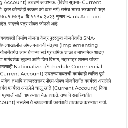
ng Account) उघडणे आवश्यक. (विशेष सूचना- Current
रणे, इतर कोणतेही रक्कम वर्ग करु नये) तसेच भारत सरकारचे पत्र
८१-७४९०, दि.११.१०.२०२३ नुसार Bank Account
आहेत. सदरचे पत्र सोवत जोडले आहे.
षणशक्ती निर्माण योजना केंद्र पुरस्कृत योजनेंतर्गत SNA-
अधिपत्याखालील अंमलबजावणी यंत्रणा (Implementing
ोजनेंतर्गत लाभ घेणाऱ्या सर्व प्राथमिक शाळा व माध्यमिक शाळा/
मार्गदर्शक सूचना आणि वित्त विभाग, महाराष्ट्र शासन यांच्या
ुसार कोणत्याही Nationalized/Schedule Commercial
e Current Account) उघडण्याबाबतची कार्यवाही त्वरित पूर्ण
ात यावेत. तथापि शाळास्तरावर पीएम-पोषण योजनेंतर्गत कार्यरत असलेले
र्गत फार्यरत असलेले चालू खाते (Current Account) किंवा
्रणालीसाठी वापरण्यात येऊ शकते. तथापि सद्यस्थितीत
ount) नसलेस ते उघडण्याची कार्यवाही तात्काळ करण्यात यावी.