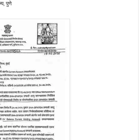
य, पुणे