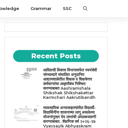
nowledge
Grammar
SSC
Recent Posts
आदिवासी विकास विभागामार्फत स्वयंसेवी
संस्थाव्दारे संचालित अनुदानित
आश्रमशाळेतील शिक्षक व शिक्षकेत्तर
कर्मचाऱ्यांचा आकृतीबंध निश्चित
करण्याबाबत Aashramshala
Shikshak Shikshakettar
Karmchari Aakrutibandh
व्यावसायिक अभ्यासक्रमांतील विद्यार्थी-
विद्यार्थिनींना शासनाच्या लागू असलेल्या
योजनांनुसार देय लाभांची अंमलबजावणी
करण्याबाबत.. शैक्षणिक वर्ष २०२६-२७
Vyavsayik Abhyaskram