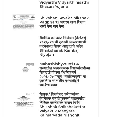
Vidyarthi Vidyarthinisathi
Shasan Yojana
Shikshan Sevak Shikshak
Padbharti आश्रम शाळा शिक्षक
भरती पेसा नॉन पेसा
शैक्षणिक कामकाज नियोजन (कॅलेंडर)
२०२६-२७ ची प्रभावी अंमलबजावणी
करणेबाबत शिक्षण आयुक्तांचे आदेश
Shaikshanik Kamkaj
Niyojan
Mahashishyvrutti GR
राज्यातील अल्पसंख्याक विद्यार्थ्यांसाठीच्या
शिष्यवृत्ती योजना शैक्षणिक वर्ष
२०२६-२७ पासून “महाशिष्यवृत्ती” या
एकात्मिक संगणकीय प्रणालीद्वारे
राबविण्याबाबत
शिक्षक / शिक्षकेतर कर्मचाऱ्यांच्या
वैयक्तिक मान्यतेप्रकरणी कालमर्यादा
निश्चित करणेबाबत शासन निर्णय
Shikshak Shikshakettar
Vaiyaktik Manyata
Kalmaryada Nishchit