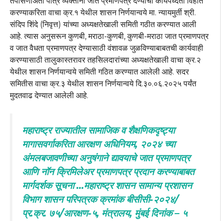
तपासणीअंती पात्र व्यक्तींना जात प्रमाणपत्र देण्याची कार्यपध्दती विहीत
करण्याकरिता वाचा क्र.१ येथील शासन निर्णयान्वये मा. न्यायमुर्ती श्री.
संदिप शिंदे (निवृत्त) यांच्या अध्यक्षतेखाली समिती गठीत करण्यात आली
आहे. त्यास अनुसरून कुणबी, मराठा-कुणबी, कुणबी-मराठा जात प्रमाणपत्र
व जात वैधता प्रमाणपत्र देण्यासाठी वंशावळ जुळविण्याबाबतची कार्यवाही
करण्यासाठी तालुकास्तरावर तहसिलदारांच्या अध्यक्षतेखाली वाचा क्र.२
येथील शासन निर्णयान्वये समिती गठित करण्यात आलेली आहे. सदर
समितीस वाचा क्र.३ येथील शासन निर्णयान्वये दि.३०.०६.२०२५ पर्यंत
मुदतवाढ देण्यात आलेली आहे.
महाराष्ट्र राज्यातील सामाजिक व शैक्षणिकदृष्ट्या
मागासवर्गाकरिता आरक्षण अधिनियम, २०२४ च्या
अंमलबजावणीच्या अनुषंगाने द्यावयाचे जात प्रमाणपत्र
आणि नॉन क्रिमिलेअर प्रमाणपत्र प्रदान करण्याबाबत
मार्गदर्शक सूचना …महाराष्ट्र शासन सामान्य प्रशासन
विभाग शासन परिपत्रक क्रमांक बीसीसी-२०२४/
प्र.क्र. ७५/आरक्षण-५, मंत्रालय, मुंबई दिनांक – ५