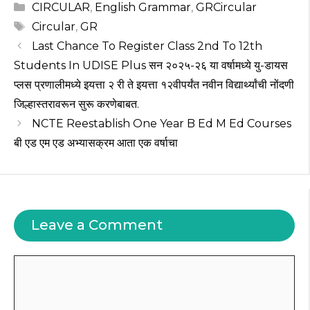
a
c
e
it
te
Categories
CIRCULAR
,
English Grammar
,
GRCircular
ts
e
g
te
re
Tags
Circular
,
GR
A
b
ra
r
st
Last Chance To Register Class 2nd To 12th
p
o
m
Students In UDISE Plus सन २०२५-२६ या वर्षामध्ये यु-डायस
प्लस प्रणालीमध्ये इयत्ता २ री ते इयत्ता १२वीपर्यंत नवीन विद्यार्थ्यांची नोंदणी
p
o
जिल्हास्तरावरून सुरू करणेबाबत.
k
NCTE Reestablish One Year B Ed M Ed Courses
बी एड एम एड अभ्यासक्रम आता एक वर्षाचा
Leave a Comment
Comment