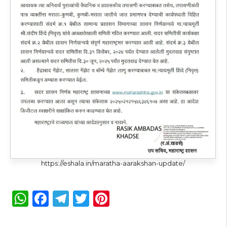
https://eshala.in/maratha-aarakshan-update/
W
F
T
T
Pi
h
a
el
w
n