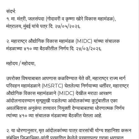
संदर्भ:
१. मा. मंत्री, जलसंपदा (गोदावरी व कृष्णा खोरे विकास महामंडळ),
मंत्रालय, मुंबई यांचे पत्र दि. २७/०५/२०२६.
२. महाराष्ट्र औद्योगिक विकास महामंडळ (MIDC) यांच्या संचालक
मंडळाच्या ४१० व्या बैठकीतील निर्णय दि. २४/०३/२०२६.
महोदय / महोदया,
उपरोक्त विषयाबाबत आपणास कळविण्यात येते की, महाराष्ट्र राज्य मार्ग
परिवहन महामंडळाने (MSRTC) घेतलेल्या निर्णयाच्या धर्तीवर, महाराष्ट्र
औद्योगिक विकास महामंडळाने (MIDC) देखील मराठा आरक्षण
आंदोलनादरम्यान मृत्यूमुखी पडलेल्या आंदोलकांच्या कुटुंबातील एका
अवलंबितास अनुकंपा तत्त्वावर नियुक्ती देण्याबाबतचा धोरणात्मक निर्णय
त्यांच्या ४१० व्या संचालक मंडळाच्या बैठकीत घेतला आहे.
२. या धोरणानुसार, मृत आंदोलकांच्या पात्र वारसांची योग्य शहानिशा करून
संबंधित जिल्हाधिका-यांनी प्रमाणित केलेले प्रमाणपत्र ग्राह्य धरण्यात