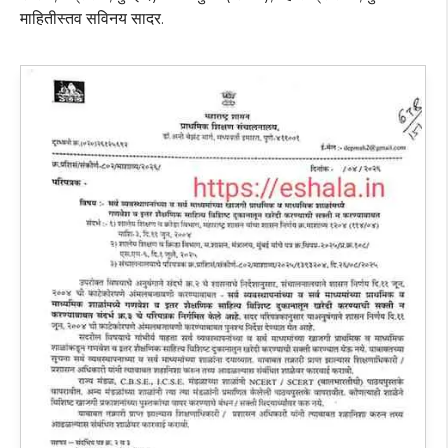
माहितीस्तव सविनय सादर.