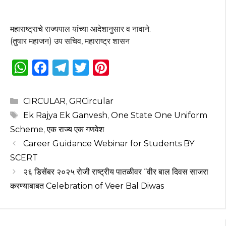
महाराष्ट्राचे राज्यपाल यांच्या आदेशानुसार व नावाने.
(तुषार महाजन) उप सचिव, महाराष्ट्र शासन
W
F
T
T
Pi
h
a
el
w
n
a
c
e
it
te
Categories
CIRCULAR
,
GRCircular
ts
e
g
te
re
Tags
Ek Rajya Ek Ganvesh
,
One State One Uniform
A
b
ra
r
st
Scheme
,
एक राज्य एक गणवेश
p
o
m
Career Guidance Webinar for Students BY
SCERT
p
o
२६ डिसेंबर २०२५ रोजी राष्ट्रीय पातळीवर “वीर बाल दिवस साजरा
k
करण्याबाबत Celebration of Veer Bal Diwas