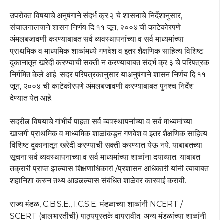
उपरोक्त विषयाचे अनुषंगाने संदर्भ क्र.२ चे शासनाचे निर्देशानुसार,
संचालनालयाने शासन निर्णय दि.११ जून, २००४ ची काटेकोरपणे
अंमलबजावणी करण्याबाबत सर्व व्यवस्थापनांच्या व सर्व माध्यमांच्या
प्राथमिक व माध्यमिक शाळांमध्ये गणवेश व इतर शैक्षणिक साहित्य विशिष्ट
दुकानातून खरेदी करण्याची सक्ती न करण्याबाबत संदर्भ क्र.३ चे परिपत्रक
निर्गमित केले आहे. सदर परिपत्रकानुसार याअनुषंगाने शासन निर्णय दि.११
जून, २००४ ची काटेकोरपणे अंमलबजावणी करण्याबाबत पुनश्च निर्देश
देण्यात येत आहे.
सदरील विषयाचे गांभीर्य पाहता सर्व व्यवस्थापनांच्या व सर्व माध्यमांच्या
खाजगी प्राथमिक व माध्यमिक शाळांकडून गणवेश व इतर शैक्षणिक साहित्य
विशिष्ट दुकानातून खरेदी करण्याची सक्ती करण्यात येऊ नये. याबाबतच्या
सूचना सर्व व्यवस्थापनाच्या व सर्व माध्यमांच्या शाळांना दयाव्यात. याबाबत
तक्रारी प्राप्त झाल्यास शिक्षणाधिकारी /प्रशासन अधिकारी यांनी त्याबाबत
शहानिशा करुन तथ्य आढळल्यास संबंधित शाळेवर कारवाई करावी.
राज्य मंडळ, C.B.S.E., I.C.S.E. मंडळाच्या शाळांनी NCERT /
SCERT (बालभारतीची) पाठ्यपुस्तके वापरावीत. अन्य मंडळांच्या शाळांनी