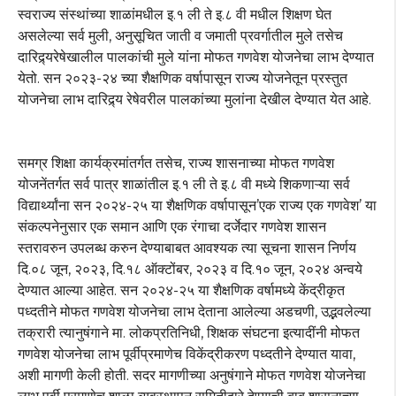
स्वराज्य संस्थांच्या शाळांमधील इ.१ ली ते इ.८ वी मधील शिक्षण घेत
असलेल्या सर्व मुली, अनुसूचित जाती व जमाती प्रवर्गातील मुले तसेच
दारिद्र्यरेषेखालील पालकांची मुले यांना मोफत गणवेश योजनेचा लाभ देण्यात
येतो. सन २०२३-२४ च्या शैक्षणिक वर्षापासून राज्य योजनेतून प्रस्तुत
योजनेचा लाभ दारिद्र्य रेषेवरील पालकांच्या मुलांना देखील देण्यात येत आहे.
समग्र शिक्षा कार्यक्रमांतर्गत तसेच, राज्य शासनाच्या मोफत गणवेश
योजनेंतर्गत सर्व पात्र शाळांतील इ.१ ली ते इ.८ वी मध्ये शिकणाऱ्या सर्व
विद्यार्थ्यांना सन २०२४-२५ या शैक्षणिक वर्षापासून’एक राज्य एक गणवेश’ या
संकल्पनेनुसार एक समान आणि एक रंगाचा दर्जेदार गणवेश शासन
स्तरावरुन उपलब्ध करुन देण्याबाबत आवश्यक त्या सूचना शासन निर्णय
दि.०८ जून, २०२३, दि.१८ ऑक्टोंबर, २०२३ व दि.१० जून, २०२४ अन्वये
देण्यात आल्या आहेत. सन २०२४-२५ या शैक्षणिक वर्षामध्ये केंद्रीकृत
पध्दतीने मोफत गणवेश योजनेचा लाभ देताना आलेल्या अडचणी, उद्भवलेल्या
तक्रारी त्यानुषंगाने मा. लोकप्रतिनिधी, शिक्षक संघटना इत्यादींनी मोफत
गणवेश योजनेचा लाभ पूर्वीप्रमाणेच विकेंद्रीकरण पध्दतीने देण्यात यावा,
अशी मागणी केली होती. सदर मागणीच्या अनुषंगाने मोफत गणवेश योजनेचा