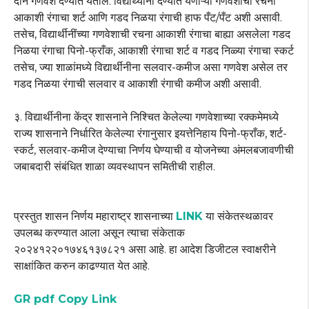
दोन गणवेश देण्यात येतील. विद्यार्थ्यांना देण्यात येणाऱ्या गणवेशाची रचना
आकाशी रंगाचा शर्ट आणि गडद निळया रंगाची हाफ पँट/पँट अशी असावी.
तसेच, विद्यार्थीनींच्या गणवेशाची रचना आकाशी रंगाचा बाह्या असलेला गडद
निळया रंगाचा पिनो-फ्राँक, आकाशी रंगाचा शर्ट व गडद निळ्या रंगाचा स्कर्ट
तसेच, ज्या शाळांमध्ये विद्यार्थीनीना सलवार-कमीज असा गणवेश असेल तर
गडद निळया रंगाची सलवार व आकाशी रंगाची कमीज अशी असावी.
३. विद्यार्थीनीना केंद्र शासनाने निश्चित केलेल्या गणवेशाच्या रक्कमेमध्ये
राज्य शासनाने निर्धारित केलेल्या रंगानुसार इयत्तेनिहाय पिनो-फ्राँक, शर्ट-
स्कर्ट, सलवार-कमीज देण्याचा निर्णय घेण्याची व योजनेच्या अंमलबजावणीची
जबाबदारी संबंधित शाळा व्यवस्थापन समितीची राहील.
प्रस्तुत शासन निर्णय महाराष्ट्र शासनाच्या
LINK
या संकेतस्थळावर
उपलब्ध करण्यात आला असून त्याचा संकेताक
२०२४१२२०१७४६१३७८२१ असा आहे. हा आदेश डिजीटल स्वाक्षरीने
साक्षांकित करुन काढण्यात येत आहे.
GR pdf Copy Link