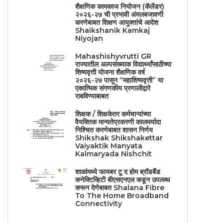
शैक्षणिक कामकाज नियोजन (कॅलेंडर)
२०२६-२७ ची प्रभावी अंमलबजावणी
करणेबाबत शिक्षण आयुक्तांचे आदेश
Shaikshanik Kamkaj
Niyojan
Mahashishyvrutti GR
राज्यातील अल्पसंख्याक विद्यार्थ्यांसाठीच्या
शिष्यवृत्ती योजना शैक्षणिक वर्ष
२०२६-२७ पासून “महाशिष्यवृत्ती” या
एकात्मिक संगणकीय प्रणालीद्वारे
राबविण्याबाबत
शिक्षक / शिक्षकेतर कर्मचाऱ्यांच्या
वैयक्तिक मान्यतेप्रकरणी कालमर्यादा
निश्चित करणेबाबत शासन निर्णय
Shikshak Shikshakettar
Vaiyaktik Manyata
Kalmaryada Nishchit
शाळांमध्ये फायबर टू द होम ब्रॉडबैंड
कनेक्टिव्हिटी बीएसएनएल कडून उपलब्ध
करून देणेबाबत Shalana Fibre
To The Home Broadband
Connectivity