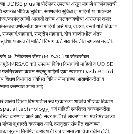
सनाच्या UDISE plus या पोर्टलवर उपलब्ध असून यामध्ये शाळांबाबतची
ंमध्ये उपलब्ध भौतिक सुविधा, संगणकीय सुविधा इ. माहिती या पोर्टलवर
 धोरण/कार्यक्रमांची आखणी तसेच अंमलबजावणीचा आराखडा तयार
मलबजावणीकरीता अन्य माहिती जसे गांव, वाडया, वस्ती यांचे ठिकाण
यमार्ग/महामार्ग, राष्ट्रीय महामार्ग, दोन शाळांमधील अंतर,
यीसुविधा याबाबतची माहिती विभागाकडे सद्यःस्थितीत उपलब्ध नव्हती.
ेन्सिंग अॅप्लीकेशन सेंटर (MRSAC) या संस्थेसोबत
्यामुळे MRSAC कडे उपलब्ध विविध विभागांची माहिती व UDISE
यांचे एकत्रिकरण करुन सदरहू माहिती एका स्वतंत्र Dash Board
ेय शिक्षण विभागास संबंधित विविध योजनांच्या आखणीकरीता व
ारनामा करण्यात आला आहे.
द्वारे शालेय शिक्षण विभागातील सर्व प्रकारच्या शाळांचे भौतिक ठिकाण
(geospatial technology) सर्व माहिती एकत्रित करण्याकरीता
्यात आले आहे. सदर अॅपचे लोकार्पण मा. मंत्रीमंडळाच्या
यांच्या शुभहस्ते करण्यात आले. त्यानुसार संबंधीत शाळांच्या
ाहीबाबत सुचना निर्गमित करावयाची बाब शासनाच्या विचाराधीन होती.