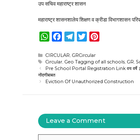
उप सचिव महाराष्ट्र शासन
महाराष्ट्र शासनशालेय शिक्षण व क्रीडा विभागशासन परिप
W
F
T
T
Pi
h
a
el
w
n
a
c
e
it
te
Categories
CIRCULAR
,
GRCircular
Tags
Circular
,
Geo Tagging of all schools
,
GR
,
S
ts
e
g
te
re
Pre School Portal Registration Link वय वर्षे ३ ते ६ या 
A
b
ra
r
st
नोंदणीबाबत
Eviction Of Unauthorized Construction
p
o
m
p
o
k
Leave a Comment
Comment