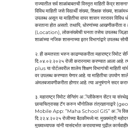
राज्यातील सर्व शाळांबाबतची विस्तृत माहिती केंद्र शा
विविध माहिती जसे विद्यार्थी संख्या, शिक्षक संख्या, शाळा
उपलब्ध असून या माहितीचा वापर शासन स्तरावर विविध
करताना होत असतो. तथापि, धोरणांच्या आखणीकरीता व अं
(Location), लोकसंख्येची घनता तसेच उपलब्ध जिल्हा, राज्
शाळांच्या नजिक शासनाच्या इतर विभागांद्वारे उपलब्ध सो
२. ही कमतरता भरुन काढण्याकरीता महाराष्ट्र रिमोट स
दि.०४.०२.२०२५ रोजी करारनामा करण्यात आला आहे. त
plus या पोर्टलवरील शालेय शिक्षण विभागांची माहिती 
वर उपलब्ध करण्यात येणार आहे. या माहितीचा उपयोग शाल
अंमलबजावणीकरीता होणार आहे. त्या अनुषंगाने सदर कर
३. महाराष्ट्र रिमोट सेन्सिंग अॅप्लीकेशन सेंटर या संस्थे
छायाचित्रासह टॅग करुन भौगोलिक तंत्रज्ञानाद्वारे 
Mobile App: “Maha School GIS” अॅप विकसित करण
दि.२२.४.२०२५ रोजीच्या बैठकीमध्ये मा. मुख्यमंत्री महोदय 
मुख्याध्यापक यांनी यासंदर्भात करावयाच्या पुढील कार्यव