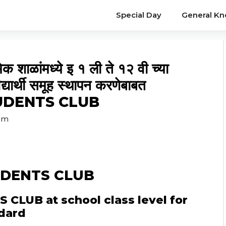
Special Day
General K
िक शाळांमध्ये इ १ ली ते १२ वी च्या
 विद्यार्थी समूह स्थापन करणेबाबत
TUDENTS CLUB
om
UDENTS CLUB
CLUB at school class level for
ndard