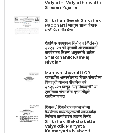
Vidyarthi Vidyarthinisathi
Shasan Yojana
Shikshan Sevak Shikshak
Padbharti आश्रम शाळा शिक्षक
भरती पेसा नॉन पेसा
शैक्षणिक कामकाज नियोजन (कॅलेंडर)
२०२६-२७ ची प्रभावी अंमलबजावणी
करणेबाबत शिक्षण आयुक्तांचे आदेश
Shaikshanik Kamkaj
Niyojan
Mahashishyvrutti GR
राज्यातील अल्पसंख्याक विद्यार्थ्यांसाठीच्या
शिष्यवृत्ती योजना शैक्षणिक वर्ष
२०२६-२७ पासून “महाशिष्यवृत्ती” या
एकात्मिक संगणकीय प्रणालीद्वारे
राबविण्याबाबत
शिक्षक / शिक्षकेतर कर्मचाऱ्यांच्या
वैयक्तिक मान्यतेप्रकरणी कालमर्यादा
निश्चित करणेबाबत शासन निर्णय
Shikshak Shikshakettar
Vaiyaktik Manyata
Kalmaryada Nishchit