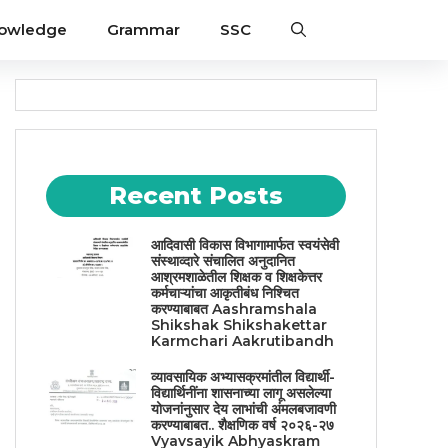
nowledge
Grammar
SSC
Recent Posts
आदिवासी विकास विभागामार्फत स्वयंसेवी
संस्थाव्दारे संचालित अनुदानित
आश्रमशाळेतील शिक्षक व शिक्षकेत्तर
कर्मचाऱ्यांचा आकृतीबंध निश्चित
करण्याबाबत Aashramshala
Shikshak Shikshakettar
Karmchari Aakrutibandh
व्यावसायिक अभ्यासक्रमांतील विद्यार्थी-
विद्यार्थिनींना शासनाच्या लागू असलेल्या
योजनांनुसार देय लाभांची अंमलबजावणी
करण्याबाबत.. शैक्षणिक वर्ष २०२६-२७
Vyavsayik Abhyaskram