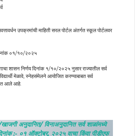
्व
णवत्तावर्धन उपक्रमांची माहिती सरल पोर्टल अंतर्गत स्कूल पोर्टलवर
य दिनांक ०१/१०/२०२५
िभागाचा शासन निर्णय दिनांक १/१०/२०२५ नुसार राज्यातील सर्व
विद्यार्थी मेळावे, स्नेहसंमेलने आयोजित करण्याबाबत सर्व
यात आले आहे.
/खाजगी अनुदानित/ विनाअनुदानित सर्व शाळांमध्ये
… दिनांक :- ०१ ऑक्टोबर, २०२५ वाचा किंवा पीडीएफ