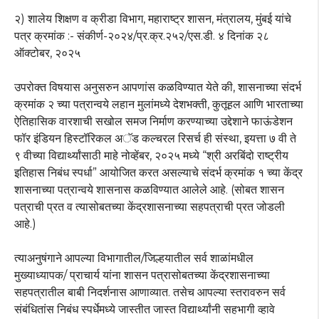
२) शालेय शिक्षण व क्रीडा विभाग, महाराष्ट्र शासन, मंत्रालय, मुंबई यांचे
पत्र क्रमांक :- संकीर्ण-२०२४/प्र.क्र.२५२/एस.डी. ४ दिनांक २८
ऑक्टोबर, २०२५
उपरोक्त विषयास अनुसरुन आपणांस कळविण्यात येते की, शासनाच्या संदर्भ
क्रमांक २ च्या पत्रान्वये लहान मुलांमध्ये देशभक्ती, कुतूहल आणि भारताच्या
ऐतिहासिक वारशाची सखोल समज निर्माण करण्याच्या उद्देशाने फाऊंडेशन
फॉर इंडियन हिस्टॉरिकल अॅड कल्चरल रिसर्च ही संस्था, इयत्ता ७ वी ते
९ वीच्या विद्यार्थ्यांसाठी माहे नोव्हेंबर, २०२५ मध्ये “श्री अरबिंदो राष्ट्रीय
इतिहास निबंध स्पर्धा” आयोजित करत असल्याचे संदर्भ क्रमांक १ च्या केंद्र
शासनाच्या पत्रान्वये शासनास कळविण्यात आलेले आहे. (सोबत शासन
पत्राची प्रत व त्यासोबतच्या केंद्रशासनाच्या सहपत्राची प्रत जोडली
आहे.)
त्याअनुषंगाने आपल्या विभागातील/जिल्हयातील सर्व शाळांमधील
मुख्याध्यापक/ प्राचार्य यांना शासन पत्रासोबतच्या केंद्रशासनाच्या
सहपत्रातील बाबी निदर्शनास आणाव्यात. तसेच आपल्या स्तरावरुन सर्व
संबंधितांस निबंध स्पर्धेमध्ये जास्तीत जास्त विद्यार्थ्यांनी सहभागी व्हावे