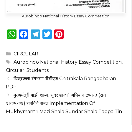
Aurobindo National History Essay Competition
W
F
T
T
Pi
h
a
el
w
n
a
c
e
it
te
Categories
CIRCULAR
ts
e
g
te
re
Tags
Aurobindo National History Essay Competition
,
A
b
ra
r
st
Circular
,
Students
p
o
m
चित्रकला रंगभरण पीडीएफ Chitrakala Rangabharan
PDF
p
o
मुख्यमंत्री माझी शाळा, सुंदर शाळा” अभियान टप्पा-३ (सन
k
२०२५-२६) राबविणे बाबत Implementation Of
Mukhymantri Mazi Shala Sundar Shala Tappa Tin