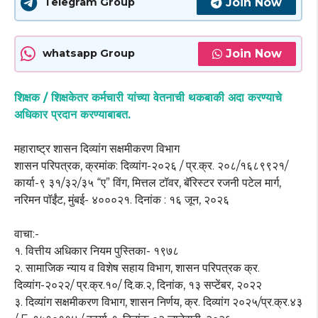
Join Now
Telegram Group
Join Now
whatsapp Group
शिक्षक / शिक्षकेतर कर्मचारी यांच्या वेतनाची थकबाकी अदा करण्याचे
अधिकार प्रदान करण्याबाबत.
महाराष्ट्र शासन दिव्यांग सक्षमीकरण विभाग
शासन परिपत्रक, क्रमांक: दिव्यांग-२०२६ / प्र.क्र. २०८/१६८९९२१/
कार्या-९ ३१/३२/३५ “ए” विंग, मित्तल टॉवर, बॅरिस्टर रजनी पटेल मार्ग,
नरिमन पॉईंट, मुंबई- ४०००२१. दिनांक : १६ जून, २०२६
वाचा:-
१. वित्तीय अधिकार नियम पुस्तिका- १९७८
२. सामाजिक न्याय व विशेष सहाय विभाग, शासन परिपत्रक क्र.
दिव्यांग-२०२२/ प्र.क्र.१०/ दि.क.२, दिनांक, १३ सप्टेंबर, २०२२
३. दिव्यांग सक्षमीकरण विभाग, शासन निर्णय, क्र. दिव्यांग २०२५/प्र.क्र.४३