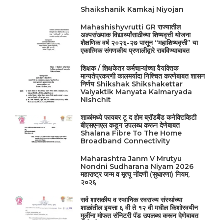
Shaikshanik Kamkaj Niyojan
Mahashishyvrutti GR राज्यातील
अल्पसंख्याक विद्यार्थ्यांसाठीच्या शिष्यवृत्ती योजना
शैक्षणिक वर्ष २०२६-२७ पासून “महाशिष्यवृत्ती” या
एकात्मिक संगणकीय प्रणालीद्वारे राबविण्याबाबत
शिक्षक / शिक्षकेतर कर्मचाऱ्यांच्या वैयक्तिक
मान्यतेप्रकरणी कालमर्यादा निश्चित करणेबाबत शासन
निर्णय Shikshak Shikshakettar
Vaiyaktik Manyata Kalmaryada
Nishchit
शाळांमध्ये फायबर टू द होम ब्रॉडबैंड कनेक्टिव्हिटी
बीएसएनएल कडून उपलब्ध करून देणेबाबत
Shalana Fibre To The Home
Broadband Connectivity
Maharashtra Janm V Mrutyu
Nondni Sudharana Niyam 2026
महाराष्ट्र जन्म व मृत्यू नोंदणी (सुधारणा) नियम,
२०२६
सर्व शासकीय व स्थानिक स्वराज्य संस्थांच्या
शाळांतील इयत्ता ६ वी ते १२ वी मधील किशोरवयीन
मुलींना मोफत सॅनिटरी पॅड उपलब्ध करून देणेबाबत