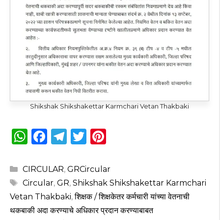
Shikshak Shikshakettar Karmchari Vetan Thakbaki
W
F
T
T
Pi
h
a
el
w
n
a
c
e
it
te
Categories
CIRCULAR
,
GRCircular
ts
e
g
te
re
Tags
Circular
,
GR
,
Shikshak Shikshakettar Karmchari
A
b
ra
r
st
Vetan Thakbaki
,
शिक्षक / शिक्षकेतर कर्मचारी यांच्या वेतनाची
p
o
m
थकबाकी अदा करण्याचे अधिकार प्रदान करण्याबाबत