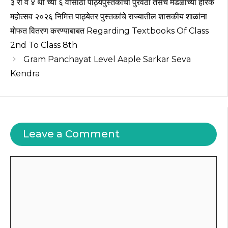
३ री व ४ थी च्या ६ वीसाठी पाठ्यपुस्तकांचा पुरवठा तसेच मंडळाच्या हीरक
k
महोत्सव २०२६ निमित्त पाठ्येतर पुस्तकांचे राज्यातील शासकीय शाळांना
मोफत वितरण करण्याबाबत Regarding Textbooks Of Class
2nd To Class 8th
Gram Panchayat Level Aaple Sarkar Seva
Kendra
Leave a Comment
Comment