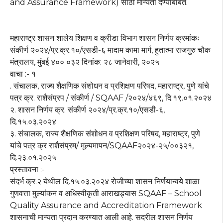
and Assurance Framework) साठी मान्यता देण्याबाबत.
महाराष्ट्र शासन शालेय शिक्षण व क्रीडा विभाग शासन निर्णय क्रमांकः
संकीर्ण २०२४/प्र.क्र.१०/एसडी-६ मादाम कामा मार्ग, हुतात्मा राजगुरु चौक
मंत्रालय, मुंबई ४०० ०३२ दिनांक: २८ जानेवारी, २०२५
वाचा :- १
. संचालक, राज्य शैक्षणिक संशोधन व प्रशिक्षण परिषद, महाराष्ट्र, पुणे यांचे
पत्र क्र. राशैसंप्रप / संकीर्ण / SQAAF /२०२४/४६९, दि.१९.०१.२०२४
२. शासन निर्णय क्र. संकीर्ण २०२४/प्र.क्र.१०/एसडी-६,
दि.१५.०३.२०२४
३. संचालक, राज्य शैक्षणिक संशोधन व प्रशिक्षण परिषद, महाराष्ट्र, पुणे
यांचे पत्र क्र राशैसंप्रम/ मूल्यमापन/SQAAF२०२४-२५/००३२१,
दि.२३.०१.२०२५
प्रस्तावना :-
संदर्भ क्र.२ येथील दि.१५.०३.२०२४ रोजीच्या शासन निर्णयान्वये शाळा
गुणवत्ता मुल्यांकन व अधिस्वीकृती आराखड्यास SQAAF – School
Quality Assurance and Accreditation Framework
शासनाची मान्यता प्रदान करण्यात आली आहे. सदरील शासन निर्णय