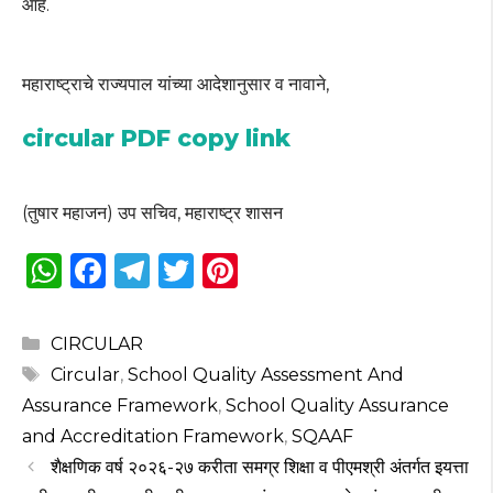
आहे.
महाराष्ट्राचे राज्यपाल यांच्या आदेशानुसार व नावाने,
circular PDF copy link
(तुषार महाजन) उप सचिव, महाराष्ट्र शासन
W
F
T
T
Pi
h
a
el
w
n
a
c
e
it
te
Categories
CIRCULAR
ts
e
g
te
re
Tags
Circular
,
School Quality Assessment And
A
b
ra
r
st
Assurance Framework
,
School Quality Assurance
p
o
m
and Accreditation Framework
,
SQAAF
शैक्षणिक वर्ष २०२६-२७ करीता समग्र शिक्षा व पीएमश्री अंतर्गत इयत्ता
p
o