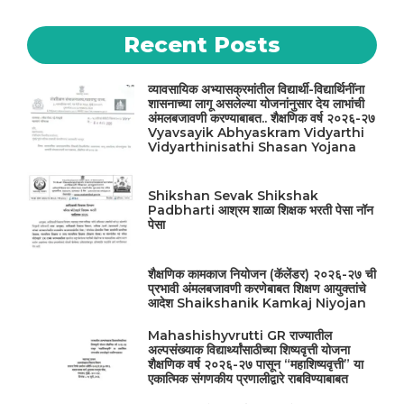
Recent Posts
व्यावसायिक अभ्यासक्रमांतील विद्यार्थी-विद्यार्थिनींना
शासनाच्या लागू असलेल्या योजनांनुसार देय लाभांची
अंमलबजावणी करण्याबाबत.. शैक्षणिक वर्ष २०२६-२७
Vyavsayik Abhyaskram Vidyarthi
Vidyarthinisathi Shasan Yojana
Shikshan Sevak Shikshak
Padbharti आश्रम शाळा शिक्षक भरती पेसा नॉन
पेसा
शैक्षणिक कामकाज नियोजन (कॅलेंडर) २०२६-२७ ची
प्रभावी अंमलबजावणी करणेबाबत शिक्षण आयुक्तांचे
आदेश Shaikshanik Kamkaj Niyojan
Mahashishyvrutti GR राज्यातील
अल्पसंख्याक विद्यार्थ्यांसाठीच्या शिष्यवृत्ती योजना
शैक्षणिक वर्ष २०२६-२७ पासून “महाशिष्यवृत्ती” या
एकात्मिक संगणकीय प्रणालीद्वारे राबविण्याबाबत