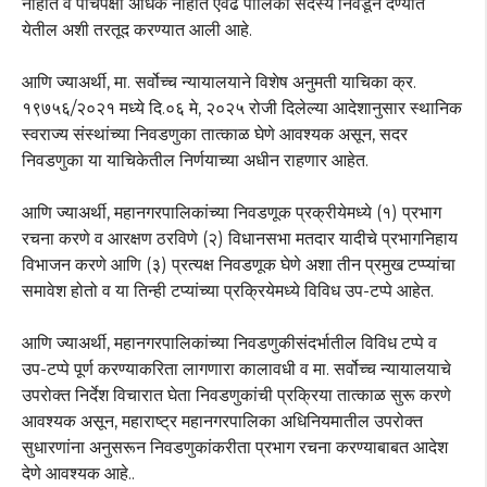
नाहीत व पाचपेक्षा अधिक नाहीत एवढे पालिका सदस्य निवडून देण्यात
येतील अशी तरतूद करण्यात आली आहे.
आणि ज्याअर्थी, मा. सर्वोच्च न्यायालयाने विशेष अनुमती याचिका क्र.
१९७५६/२०२१ मध्ये दि.०६ मे, २०२५ रोजी दिलेल्या आदेशानुसार स्थानिक
स्वराज्य संस्थांच्या निवडणुका तात्काळ घेणे आवश्यक असून, सदर
निवडणुका या याचिकेतील निर्णयाच्या अधीन राहणार आहेत.
आणि ज्याअर्थी, महानगरपालिकांच्या निवडणूक प्रक्रीयेमध्ये (१) प्रभाग
रचना करणे व आरक्षण ठरविणे (२) विधानसभा मतदार यादीचे प्रभागनिहाय
विभाजन करणे आणि (३) प्रत्यक्ष निवडणूक घेणे अशा तीन प्रमुख टप्प्यांचा
समावेश होतो व या तिन्ही टप्यांच्या प्रक्रियेमध्ये विविध उप-टप्पे आहेत.
आणि ज्याअर्थी, महानगरपालिकांच्या निवडणुकीसंदर्भातील विविध टप्पे व
उप-टप्पे पूर्ण करण्याकरिता लागणारा कालावधी व मा. सर्वोच्च न्यायालयाचे
उपरोक्त निर्देश विचारात घेता निवडणुकांची प्रक्रिया तात्काळ सुरू करणे
आवश्यक असून, महाराष्ट्र महानगरपालिका अधिनियमातील उपरोक्त
सुधारणांना अनुसरून निवडणुकांकरीता प्रभाग रचना करण्याबाबत आदेश
देणे आवश्यक आहे..