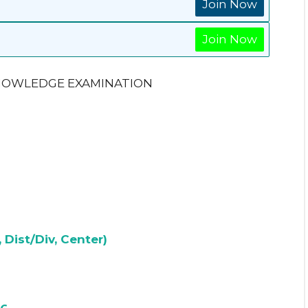
Join Now
Join Now
NOWLEDGE EXAMINATION
 Dist/Div, Center)