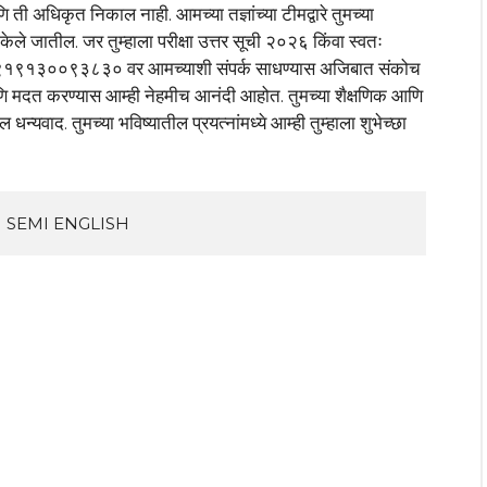
 ती अधिकृत निकाल नाही. आमच्या तज्ञांच्या टीमद्वारे तुमच्या
 केले जातील. जर तुम्हाला परीक्षा उत्तर सूची २०२६ किंवा स्वतः
ृपया +९१९१३००९३८३० वर आमच्याशी संपर्क साधण्यास अजिबात संकोच
ि मदत करण्यास आम्ही नेहमीच आनंदी आहोत. तुमच्या शैक्षणिक आणि
न्यवाद. तुमच्या भविष्यातील प्रयत्नांमध्ये आम्ही तुम्हाला शुभेच्छा
HI SEMI ENGLISH