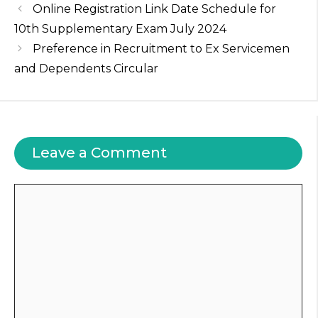
ts
e
g
te
re
Online Registration Link Date Schedule for
A
b
ra
r
st
10th Supplementary Exam July 2024
p
o
m
Preference in Recruitment to Ex Servicemen
and Dependents Circular
p
o
k
Leave a Comment
Comment