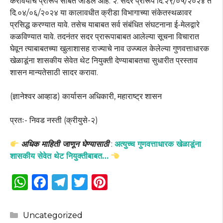
करावयाचे प्रारूप सोबत जोडले आहे. २. सदर प्रारूप दि.२९/०५/२०२४ ते
दि.०४/०६/२०२४ या कालावधीत क्रीडा विभागाच्या संकेतस्थळावर
प्रसिद्ध करण्यात यावे. तसेच याबाबत सर्व संबंधित संघटनाना ई-मेलद्वारे
कळविण्यात यावे. तदनंतर सदर प्रारूपाबाबत आलेल्या सूचना विचारात
घेवून त्याबाबतच्या खुलाशासह राज्याचे नाव उज्ज्वल केलेल्या गुणवत्ताधारक
खेळाडूंना शासकीय सेवेत थेट नियुक्ती देण्याबाबतचा सुधारीत प्रस्ताव
शासन मान्यतेसाठी सादर करावा.
(ज्ञानेश्वर आव्हाड) कार्यासन अधिकारी, महाराष्ट्र शासन
प्रतः- निवड नस्ती (क्रीयुसे-२)
अधिक माहिती जाणून घेण्यासाठी
:
अत्युच्च गुणवत्ताधारक खेळाडूंना
शासकीय सेवेत थेट नियुक्तीबाबत…
W
F
T
T
Pi
h
a
el
w
n
a
c
e
it
te
Categories
Uncategorized