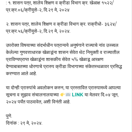
: १. शासन पत्र, शालेय शिक्षण व क्रीडा विभाग क्र. खेआक्ष १५२२/
प्र.क्र.०६/क्रीयुसे-२, दि.२९ मे, २०२४
२. शासन पत्र, शालेय शिक्षण व क्रीडा विभाग क्र. राक्रीधो- ३६२४/
प्र.क्र.५६/क्रीयुसे-२, दि.२९ मे, २०२४.
उपरोक्त विषयाच्या संदर्भाधीन पत्रान्वये अनुषंगाने राज्याचे नांव उज्ज्वल
केलेल्या गुणवत्ताधारक खेळाडूंना शासन सेवेत थेट नियुक्ती व राज्यातील
प्राविण्यप्राप्त खेळाडूंना शासकीय सेवेत ५% खेळाडू आरक्षण
देण्याबाबतच्या धोरणाचे प्रारुप क्रीडा विभागाच्या संकेतस्थळावर प्रसिद्ध
करण्यात आले आहे.
या दोन्ही प्रारुपांचे अवलोकन करुन, या प्रस्तावित प्रारुपामध्ये आपल्या
सूचना व सुझाव संचालनालयाच्या
LINK
या मेलवर दि.०४ जून,
२०२४ पर्यंत पाठवावेत, अशी विनंती आहे.
पुणे.
दिनांक : २९ मे, २०२४.