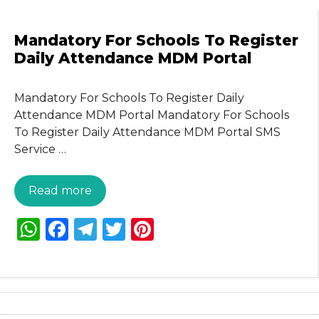
ts
e
g
te
re
A
b
ra
r
st
Mandatory For Schools To Register
p
o
m
Daily Attendance MDM Portal
p
o
Mandatory For Schools To Register Daily
k
Attendance MDM Portal Mandatory For Schools
To Register Daily Attendance MDM Portal SMS
Service …
Read more
W
F
T
T
Pi
h
a
el
w
n
a
c
e
it
te
ts
e
g
te
re