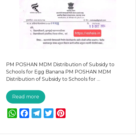
k
PM POSHAN MDM Distribution of Subsidy to
Schools for Egg Banana PM POSHAN MDM
Distribution of Subsidy to Schools for …
Read more
W
F
T
T
Pi
h
a
el
w
n
a
c
e
it
te