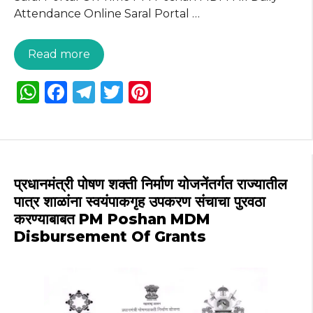
Attendance Online Saral Portal …
Read more
W
F
T
T
Pi
h
a
el
w
n
a
c
e
it
te
ts
e
g
te
re
A
b
ra
r
st
प्रधानमंत्री पोषण शक्ती निर्माण योजनेंतर्गत राज्यातील
p
o
m
पात्र शाळांना स्वयंपाकगृह उपकरण संचाचा पुरवठा
करण्याबाबत PM Poshan MDM
p
o
Disbursement Of Grants
k