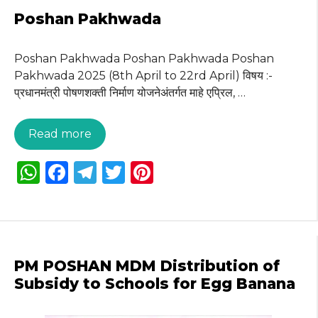
A
b
ra
r
st
Poshan Pakhwada
p
o
m
p
o
Poshan Pakhwada Poshan Pakhwada Poshan
Pakhwada 2025 (8th April to 22rd April) विषय :-
k
प्रधानमंत्री पोषणशक्ती निर्माण योजनेअंतर्गत माहे एप्रिल, …
Read more
W
F
T
T
Pi
h
a
el
w
n
a
c
e
it
te
ts
e
g
te
re
A
b
ra
r
st
PM POSHAN MDM Distribution of
p
o
m
Subsidy to Schools for Egg Banana
p
o