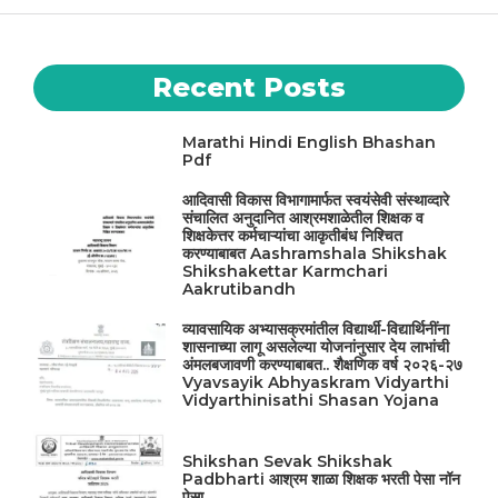
A
b
ra
r
st
p
o
m
p
o
Recent Posts
k
Marathi Hindi English Bhashan
Pdf
आदिवासी विकास विभागामार्फत स्वयंसेवी संस्थाव्दारे
संचालित अनुदानित आश्रमशाळेतील शिक्षक व
शिक्षकेत्तर कर्मचाऱ्यांचा आकृतीबंध निश्चित
करण्याबाबत Aashramshala Shikshak
Shikshakettar Karmchari
Aakrutibandh
व्यावसायिक अभ्यासक्रमांतील विद्यार्थी-विद्यार्थिनींना
शासनाच्या लागू असलेल्या योजनांनुसार देय लाभांची
अंमलबजावणी करण्याबाबत.. शैक्षणिक वर्ष २०२६-२७
Vyavsayik Abhyaskram Vidyarthi
Vidyarthinisathi Shasan Yojana
Shikshan Sevak Shikshak
Padbharti आश्रम शाळा शिक्षक भरती पेसा नॉन
पेसा