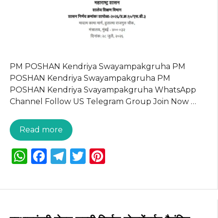
PM POSHAN Kendriya Swayampakgruha PM
POSHAN Kendriya Swayampakgruha PM
POSHAN Kendriya Svayampakgruha WhatsApp
Channel Follow US Telegram Group Join Now …
Read more
W
F
T
T
Pi
h
a
el
w
n
a
c
e
it
te
ts
e
g
te
re