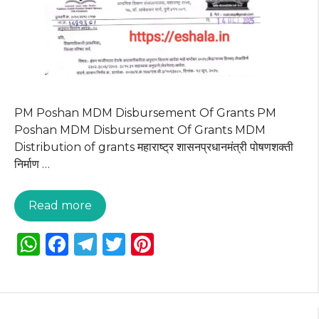
PM Poshan MDM Disbursement Of Grants PM
Poshan MDM Disbursement Of Grants MDM
Distribution of grants महाराष्ट्र शासनप्रधानमंत्री पोषणशक्ती
निर्माण …
Read more
W
F
T
T
Pi
h
a
el
w
n
a
c
e
it
te
ts
e
g
te
re