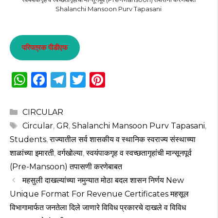
Shalanchi Mansoon Purv Tapasani
परिपत्रक पीडीएफ
W
F
T
T
Pi
h
a
el
w
n
a
c
e
it
te
Categories
CIRCULAR
ts
e
g
te
re
Tags
Circular
,
GR
,
Shalanchi Mansoon Purv Tapasani
,
A
b
ra
r
st
Students
,
राज्यातील सर्व शासकीय व स्थानिक स्वराज्य संस्थाच्या
p
o
m
शाळांच्या इमारती
,
वर्गखोल्या
,
स्वयंपाकगृह व स्वच्छतागृहांची मान्सूनपूर्व
(Pre-Mansoon) तपासणी करणेबाबत
p
o
महसुली दाखल्यांच्या नमुन्यात मोठा बदल शासन निर्णय New
k
Unique Format For Revenue Certificates महसूल
विभागामार्फत जनतेला दिले जाणारे विविध प्रकारचे दाखले व विविध