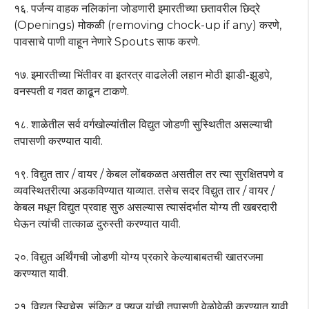
१६. पर्जन्य वाहक नलिकांना जोडणारी इमारतीच्या छतावरील छिद्रे
(Openings) मोकळी (removing chock-up if any) करणे,
पावसाचे पाणी वाहून नेणारे Spouts साफ करणे.
१७. इमारतीच्या भिंतीवर वा इतरत्र वाढलेली लहान मोठी झाडी-झुडपे,
वनस्पती व गवत काढून टाकणे.
१८. शाळेतील सर्व वर्गखोल्यांतील विद्युत जोडणी सुस्थितीत असल्याची
तपासणी करण्यात यावी.
१९. विद्युत तार / वायर / केबल लोंबकळत असतील तर त्या सुरक्षितपणे व
व्यवस्थितरीत्या अडकविण्यात याव्यात. तसेच सदर विद्युत तार / वायर /
केबल मधून विद्युत प्रवाह सुरु असल्यास त्यासंदर्भात योग्य ती खबरदारी
घेऊन त्यांची तात्काळ दुरुस्ती करण्यात यावी.
२०. विद्युत अर्थिंगची जोडणी योग्य प्रकारे केल्याबाबतची खातरजमा
करण्यात यावी.
२१. विद्युत स्विचेस, संकिट व फ्युज यांची तपासणी वेळोवेळी करण्यात यावी