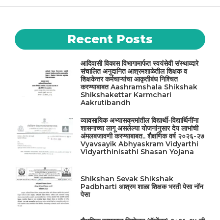
Recent Posts
आदिवासी विकास विभागामार्फत स्वयंसेवी संस्थाव्दारे
संचालित अनुदानित आश्रमशाळेतील शिक्षक व
शिक्षकेत्तर कर्मचाऱ्यांचा आकृतीबंध निश्चित
करण्याबाबत Aashramshala Shikshak
Shikshakettar Karmchari
Aakrutibandh
व्यावसायिक अभ्यासक्रमांतील विद्यार्थी-विद्यार्थिनींना
शासनाच्या लागू असलेल्या योजनांनुसार देय लाभांची
अंमलबजावणी करण्याबाबत.. शैक्षणिक वर्ष २०२६-२७
Vyavsayik Abhyaskram Vidyarthi
Vidyarthinisathi Shasan Yojana
Shikshan Sevak Shikshak
Padbharti आश्रम शाळा शिक्षक भरती पेसा नॉन
पेसा