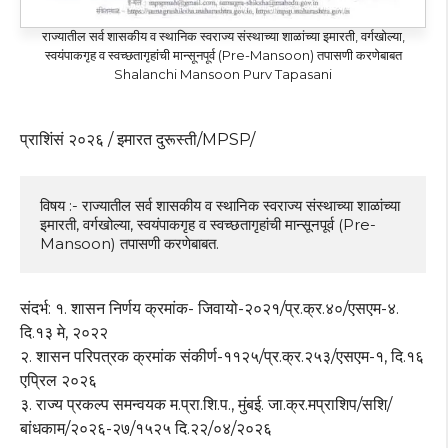
राज्यातील सर्व शासकीय व स्थानिक स्वराज्य संस्थाच्या शाळांच्या इमारती, वर्गखोल्या,
स्वयंपाकगृह व स्वच्छतागृहांची मान्सूनपूर्व (Pre-Mansoon) तपासणी करणेबाबत
Shalanchi Mansoon Purv Tapasani
प्राशिंसं २०२६ / इमारत दुरूस्ती/MPSP/
विषय :- राज्यातील सर्व शासकीय व स्थानिक स्वराज्य संस्थाच्या शाळांच्या 
इमारती, वर्गखोल्या, स्वयंपाकगृह व स्वच्छतागृहांची मान्सूनपूर्व (Pre-
Mansoon) तपासणी करणेबाबत.
संदर्भ: १. शासन निर्णय क्रमांक- जिवायो-२०२१/प्र.क्र.४०/एसएम-४.
दि.१३ मे, २०२२
२. शासन परिपत्रक क्रमांक संकीर्ण-११२५/प्र.क्र.२५३/एसएम-१, दि.१६
एप्रिल २०२६
३. राज्य प्रकल्प समन्वयक म.प्रा.शि.प., मुंबई. जा.क्र.मप्राशिप/सशि/
बांधकाम/२०२६-२७/१५२५ दि.२२/०४/२०२६