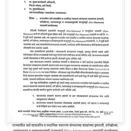
राज्यातील सर्व शासकीय व स्थानिक स्वराज्य संस्थाच्या शाळांच्या इमारती, वर्गखोल्या,
स्वयंपाकगृह व स्वच्छतागृहांची मान्सूनपूर्व (Pre-Mansoon) तपासणी करणेबाबत