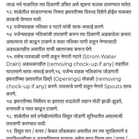
जाऊ नये याकरिता त्या ठिकाणी उचित असे सूचना फलक लावण्यात यावेत.
१२. शाळेतील सांडपाण्याचा निचरा इमारतीच्या विरुध्द दिशेने होईल याबाबत
काळजी घेण्यात यावी.
१३. पर्जन्यवाहक नलिका व गटारे यांची साफ-सफाई करणे.
१४. पर्जन्यवाहक नलिकांची तपासणी करुन त्या ठिकाणी अडकलेला कचरा
असल्यास तो काढून टाकणे व सदर नलिका पाणी वाहून नेण्यासाठी
अडथळारहीत असतील याची खातरजमा करून घेणे.
१५. तसेच पावसाळी पाणी वाहून नेणारी गटारे (Strom Water
Drain) अडथळारहीत (removing chock-up if any) राहतील
याप्रमाणे साफ-सफाई करणे,१६. पर्जन्य वाहक नलिकांना जोडणारी
इमारतींच्या छतावरील छिद्रे (Openings) मोकळी (removing
chock-up if any) करणे. पावसाचे पाणी वाहून नेणारे Spouts साफ
करणे,
१७. इमारतीच्या भिंतीवर वा इतरत्र वाढलेली लहान मोठी झाडी-झुडपे,
वनस्पती व गवत काढून टाकणे.
१८. शाळेतील सर्व वर्गखोल्यांतील विद्युत जोडणी सुस्थितीत असल्याची
तपासणी करण्यात यावी.
१९. विद्युत तार / वायर / केबल लोंबकळत असतील तर त्या सुरक्षितपणे व
व्यवस्थितरीत्या व अडकविण्यात याव्यात. तसेच सदर विद्युत तार / वायर /