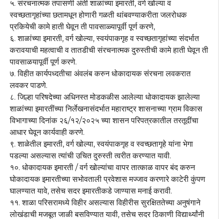
५. संरचनात्मक तपासणी अंती शाळांच्या इमारती, वर्ग खोल्या व
स्वच्छतागृहांच्या छतामधून होणारी गळती थांबवण्याकरीता जलरोधक
प्रकियेची कामे हाती घेवून ती पावसाळ्यापूर्वी पूर्ण करणे,
६. शाळांच्या इमारती, वर्ग खोल्या, स्वयंपाकगृह व स्वच्छतागृहांच्या संदर्भात
करावयाची महत्वाची व तातडीची संरचनात्मक दुरुस्तीची कामे हाती घेवून ती
पावसाळयापूर्वी पूर्ण करणे.
७. विहीत कार्यपध्दतीचा अंवलंब करुन धोकादायक संरचना लवकरात
लवकर पाडणे.
८. जिल्हा परिषदेच्या अधिनस्त मोडकळीस आलेल्या धोकादायक झालेल्या
शाळांच्या इमारतींच्या निर्लेखनासंदर्भात महाराष्ट्र शासनाच्या ग्राम विकास
विभागाच्या दिनांक २६/१२/२०२५ च्या शासन परिपत्रकातील तरतूदींचा
आधार घेवून कार्यवाही करणे.
९. शाळेतील इमारती, वर्ग खोल्या, स्वयंपाकगृह व स्वच्छतागृहे यांना भेगा
पडल्या असल्यास त्यांची उचित दुरुस्ती त्वरीत करण्यात यावी.
१०. धोकादायक इमारती / वर्ग खोल्यांचा वापर तात्काळ वापर बंद करुन
घोकादायक इमारतीच्या सभोवताली प्रवेशास मज्जाव करणारे काटेरी कुंपण
घालण्यात यावे, तसेच सदर इमारतीकडे जाण्यास मनाई करावी.
११. शाळा परिसरामध्ये विहीर असल्यास विहीरीस सुरक्षिततेच्या अनुषंगाने
लोखंडाची मजबूत जाळी बसविण्यात यावी, तसेच सदर ठिकाणी विद्यार्थ्यांनी