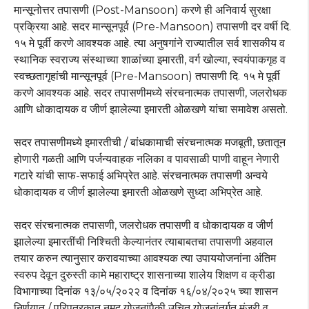
मान्सूनोत्तर तपासणी (Post-Mansoon) करणे ही अनिवार्य सुरक्षा
प्रक्रिया आहे. सदर मान्सूनपूर्व (Pre-Mansoon) तपासणी दर वर्षी दि.
१५ मे पूर्वी करणे आवश्यक आहे. त्या अनुषगांने राज्यातील सर्व शासकीय व
स्थानिक स्वराज्य संस्थाच्या शाळांच्या इमारती, वर्ग खोल्या, स्वयंपाकगृह व
स्वच्छतागृहांची मान्सूनपूर्व (Pre-Mansoon) तपासणी दि. १५ मे पूर्वी
करणे आवश्यक आहे. सदर तपासणीमध्ये संरचनात्मक तपासणी, जलरोधक
आणि धोकादायक व जीर्ण झालेल्या इमारती ओळखणे यांचा समावेश असतो.
सदर तपासणीमध्ये इमारतीची / बांधकामाची संरचनात्मक मजबूती, छतातून
होणारी गळती आणि पर्जन्यवाहक नलिका व पावसाळी पाणी वाहून नेणारी
गटारे यांची साफ-सफाई अभिप्रेत आहे. संरचनात्मक तपासणी अन्वये
धोकादायक व जीर्ण झालेल्या इमारती ओळखणे सुध्दा अभिप्रेत आहे.
सदर संरचनात्मक तपासणी, जलरोधक तपासणी व धोकादायक व जीर्ण
झालेल्या इमारतींची निश्चिती केल्यानंतर त्याबाबतचा तपासणी अहवाल
तयार करुन त्यानुसार करावयाच्या आवश्यक त्या उपाययोजनांना अंतिम
स्वरुप देवून दुरुस्ती कामे महाराष्ट्र शासनाच्या शालेय शिक्षण व क्रीडा
विभागाच्या दिनांक १३/०५/२०२२ व दिनांक १६/०४/२०२५ च्या शासन
निर्णयात / परिपत्रकात नमूद योजनांपैकी उचित योजनांतर्गत मंजूरी व