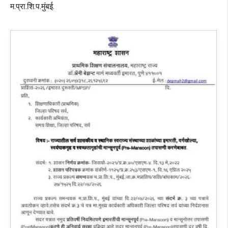
म.प्रा.शि.प.मुंबई.