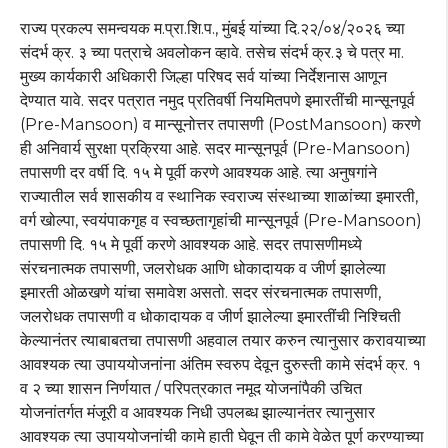
राज्य प्रकल्प समन्वयक म.प्रा.शि.प., मुंबई यांच्या दि.२२/०४/२०२६ च्या
संदर्भ क्र. ३ च्या पत्राचे अवलोकन व्हावे. तसेच संदर्भ क्र.३ चे पत्र मा.
मुख्य कार्यकारी अधिकारी जिल्हा परिषद सर्व यांच्या निर्देशनास आणून
देण्यात यावे. सदर पत्रात नमुद प्रतिवर्षी नियमितपणे इमारतींची मान्सूनपूर्व
(Pre-Mansoon) व मान्सूनोत्तर तपासणी (PostMansoon) करणे
ही अनिवार्य सुरक्षा प्रक्रिया आहे. सदर मान्सूनपूर्व (Pre-Mansoon)
तपासणी दर वर्षी दि. १५ मे पूर्वी करणे आवश्यक आहे. त्या अनुषगांने
राज्यातील सर्व शासकीय व स्थानिक स्वराज्य संस्थाच्या शाळांच्या इमारती,
वर्ग खोल्पा, स्वयंपाकगृह व स्वच्छतागृहांची मान्सूनपूर्व (Pre-Mansoon)
तपासणी दि. १५ मे पूर्वी करणे आवश्यक आहे. सदर तपासणीमध्ये
संरचनात्मक तपासणी, जलरोधक आणि धोकादायक व जीर्ण झालेल्या
इमारती ओळखणे यांचा समावेश असतो. सदर संरचनात्मक तपासणी,
जलरोधक तपासणी व धोकादायक व जीर्ण झालेल्या इमारतींची निश्चिती
केल्यानंतर त्याबाबतचा तपासणी अहवाल तयार करुन त्यानुसार करावयाच्या
आवश्यक त्या उपाययोजनांना अंतिम स्वरुप देवून दुरुस्ती कामे संदर्भ क्र. १
व २ च्या शासन निर्णयात / परिपत्रकात नमूद योजनांपैकी उचित
योजनांतर्गत मंजूरी व आवश्यक निधी उपलब्ध झाल्यानंतर त्यानुसार
आवश्यक त्या उपाययोजनांची कामे हाती घेवून ती कामे वेळेत पूर्ण करण्याच्या