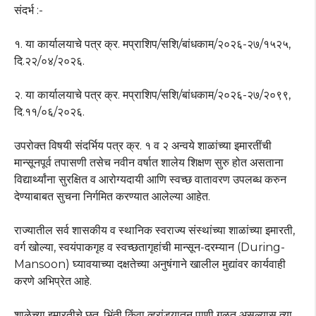
संदर्भ :-
१. या कार्यालयाचे पत्र क्र. मप्राशिप/सशि/बांधकाम/२०२६-२७/१५२५,
दि.२२/०४/२०२६.
२. या कार्यालयाचे पत्र क्र. मप्राशिप/सशि/बांधकाम/२०२६-२७/२०९९,
दि.११/०६/२०२६.
उपरोक्त विषयी संदर्भिय पत्र क्र. १ व २ अन्वये शाळांच्या इमारतींची
मान्सूनपूर्व तपासणी तसेच नवीन वर्षात शालेय शिक्षण सुरु होत असताना
विद्यार्थ्यांना सुरक्षित व आरोग्यदायी आणि स्वच्छ वातावरण उपलब्ध करुन
देण्याबाबत सुचना निर्गमित करण्यात आलेल्या आहेत.
राज्यातील सर्व शासकीय व स्थानिक स्वराज्य संस्थांच्या शाळांच्या इमारती,
वर्ग खोल्या, स्वयंपाकगृह व स्वच्छतागृहांची मान्सून-दरम्यान (During-
Mansoon) घ्यावयाच्या दक्षतेच्या अनुषंगाने खालील मुद्यांवर कार्यवाही
करणे अभिप्रेत आहे.
शाळेच्या इमारतीचे छत, भिंती किंवा व्हरांड्यातून पाणी गळत असल्यास त्या