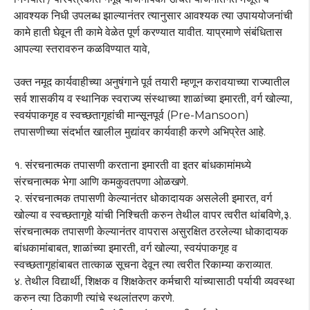
आवश्यक निधी उपलब्ध झाल्यानंतर त्यानुसार आवश्यक त्या उपाययोजनांची
कामे हाती घेवून ती कामे वेळेत पूर्ण करण्यात यावीत. याप्रमाणे संबंधितास
आपल्या स्तरावरुन कळविण्यात यावे,
उक्त नमूद कार्यवाहीच्या अनुषंगाने पूर्व तयारी म्हणून करावयाच्या राज्यातील
सर्व शासकीय व स्थानिक स्वराज्य संस्थाच्या शाळांच्या इमारती, वर्ग खोल्या,
स्वयंपाकगृह व स्वच्छतागृहांची मान्सूनपूर्व (Pre-Mansoon)
तपासणीच्या संदर्भात खालील मुद्यांवर कार्यवाही करणे अभिप्रेत आहे.
१. संरचनात्मक तपासणी करताना इमारती वा इतर बांधकामांमध्ये
संरचनात्मक भेगा आणि कमकुवतपणा ओळखणे.
२. संरचनात्मक तपासणी केल्यानंतर धोकादायक असलेली इमारत, वर्ग
खोल्या व स्वच्छतागृहे यांची निश्चिती करुन तेथील वापर त्वरीत थांबविणे,३.
संरचनात्मक तपासणी केल्यानंतर वापरास असुरक्षित ठरलेल्या धोकादायक
बांधकामांबाबत, शाळांच्या इमारती, वर्ग खोल्या, स्वयंपाकगृह व
स्वच्छतागृहांबाबत तात्काळ सूचना देवून त्या त्वरीत रिकाम्या कराव्यात.
४. तेथील विद्यार्थी, शिक्षक व शिक्षकेतर कर्मचारी यांच्यासाठी पर्यायी व्यवस्था
करुन त्या ठिकाणी त्यांचे स्थलांतरण करणे.