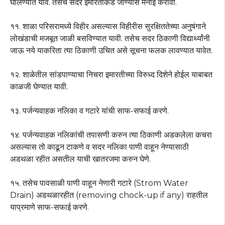
घालण्यात यावे. तसेच सदर इमारतीकडे जाण्यास मनाई करावी.
११. शाळा परिसरामध्ये विहीर असल्यास विहीरीस सुरक्षिततेच्या अनुषंगाने
लोखंडाची मजबूत जाळी बसविण्यात यावी. तसेच सदर ठिकाणी विद्यार्थ्यांनी
जाऊ नये याकरिता त्या ठिकाणी उचित असे सूचना फलक लावण्यात यावेत.
१२. शाळेतील सांडपाण्याचा निचरा इमारतीच्या विरुध्द दिशेने होईल याबाबत
काळजी घेण्यात यावी.
१३. पर्जन्यवाहक नलिका व गटारे यांची साफ-सफाई करणे.
१४. पर्जन्यवाहक नलिकांची तपासणी करुन त्या ठिकाणी अडकलेला कचरा
असल्यास तो काढून टाकणे व सदर नलिका पाणी वाहून नेण्यासाठी
अडथळा रहीत असतील याची खातरजमा करुन घेणे.
१५. तसेच पावसाळी पाणी वाहून नेणारी गटारे (Strom Water
Drain) अडथळारहीत (removing chock-up if any) राहतील
याप्रमाणे साफ-सफाई करणे.