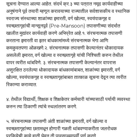
सूचना देण्यात आल्या आहेत. संदर्भ क्र.३ च्या पत्रात नमूद कार्यवाहीच्या
अनुषंगाने पूर्व तयारी म्हणून करावयाच्या राज्यातील सर्वशासकीय व स्थानिक
स्वराज्य संस्थाच्या शाळांच्या इमारती, वर्ग खोल्या, स्वयंपाकगृह व
स्वच्छतागृहांची मान्सूनपूर्व (Pre-Mansoon) तपासणीच्या संदर्भात
खालीत मुद्यांवर कार्यवाही करणे अभिप्रेत आहे.१. संरचनात्मक तपासणी
करताना इमारती वा इतर बांधकामांमध्ये संरचनात्मक भेगा आणि
कमकुवतपणा ओळखणे.२. संरचनात्मक तपासणी केल्यानंतर धोकादायक
असलेली इमारत, वर्ग खोल्या व स्वच्छतागृहे यांची निश्चिती करुन तेथील
वापर त्वरीत थांबविणे. ३. संरचनात्मक तपासणी केल्यानंतर वापरास
असुरक्षित ठरलेल्या धोकादायक बांधकामांबाबत, शाळांच्या इमारती, वर्ग
खोल्या, स्वयंपाकगृह व स्वच्छतागृहांबाबत तात्काळ सूचना देवून त्या त्वरीत
रिकाम्या कराव्यात.
४. तेथील विद्यार्थी, शिक्षक व शिक्षकेतर कर्मचारी यांच्यासाठी पर्यायी व्यवस्था
करुन त्या ठिकाणी त्यांचे स्थलांतरण करणे.
५. संरचनात्मक तपासणी अंती शाळांच्या इमारती, वर्ग खोल्या व
स्वच्छतागृहांच्या छतामधून होणारी गळती थांबवण्याकरीता जलरोधक
प्रकियेची कामे हाती घेवून ती पावसाळ्यापूर्वी पूर्ण करणे.