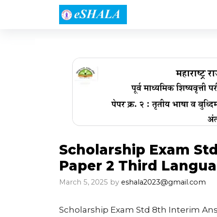
Skip
to
content
Scholarship Exam Std
Paper 2 Third Langua
March 5, 2025
by
eshala2023@gmail.com
Scholarship Exam Std 8th Interim An