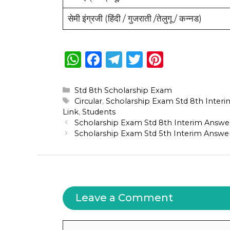
सेमी इंग्रजी (हिंदी / गुजराती /तेलुगू / कन्नड)
W
F
T
T
Pi
h
a
el
w
n
a
c
e
it
te
Categories
Std 8th Scholarship Exam
Tags
Circular
,
Scholarship Exam Std 8th Inter
ts
e
g
te
re
Link
,
Students
A
b
ra
r
st
Scholarship Exam Std 8th Interim Answer
Scholarship Exam Std 5th Interim Answer
p
o
m
p
o
k
Leave a Comment
Comment