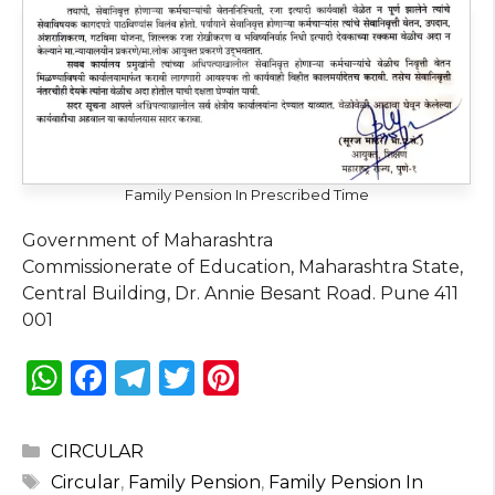
Family Pension In Prescribed Time
Government of Maharashtra
Commissionerate of Education, Maharashtra State,
Central Building, Dr. Annie Besant Road. Pune 411
001
W
F
T
T
Pi
h
a
el
w
n
a
c
e
it
te
Categories
CIRCULAR
ts
e
g
te
re
Tags
Circular
,
Family Pension
,
Family Pension In