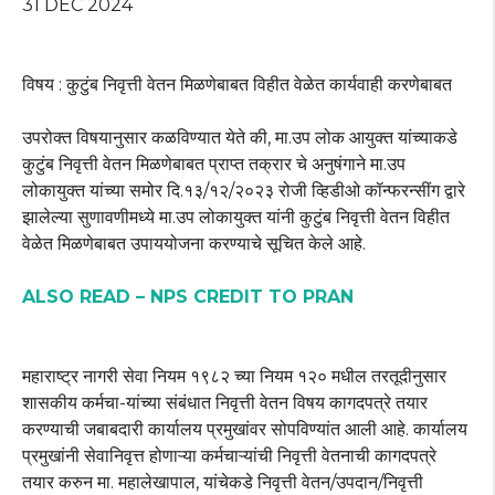
31 DEC 2024
विषय : कुटुंब निवृत्ती वेतन मिळणेबाबत विहीत वेळेत कार्यवाही करणेबाबत
उपरोक्त विषयानुसार कळविण्यात येते की, मा.उप लोक आयुक्त यांच्याकडे
कुटुंब निवृत्ती वेतन मिळणेबाबत प्राप्त तक्रार चे अनुषंगाने मा.उप
लोकायुक्त यांच्या समोर दि.१३/१२/२०२३ रोजी व्हिडीओ कॉन्फरन्सींग द्वारे
झालेल्या सुणावणीमध्ये मा.उप लोकायुक्त यांनी कुटुंब निवृत्ती वेतन विहीत
वेळेत मिळणेबाबत उपाययोजना करण्याचे सूचित केले आहे.
ALSO READ – NPS CREDIT TO PRAN
महाराष्ट्र नागरी सेवा नियम १९८२ च्या नियम १२० मधील तरतूदीनुसार
शासकीय कर्मचा-यांच्या संबंधात निवृत्ती वेतन विषय कागदपत्रे तयार
करण्याची जबाबदारी कार्यालय प्रमुखांवर सोपविण्यांत आली आहे. कार्यालय
प्रमुखांनी सेवानिवृत्त होणाऱ्या कर्मचाऱ्यांची निवृत्ती वेतनाची कागदपत्रे
तयार करुन मा. महालेखापाल, यांचेकडे निवृत्ती वेतन/उपदान/निवृत्ती