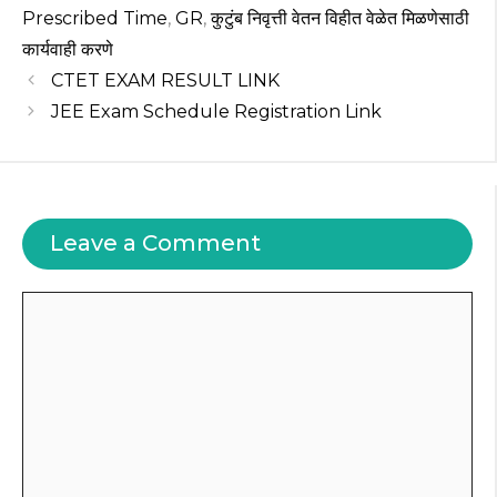
A
b
ra
r
st
Prescribed Time
,
GR
,
कुटुंब निवृत्ती वेतन विहीत वेळेत मिळणेसाठी
p
o
m
कार्यवाही करणे
CTET EXAM RESULT LINK
p
o
JEE Exam Schedule Registration Link
k
Leave a Comment
Comment