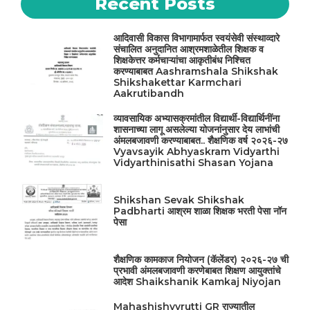
Recent Posts
आदिवासी विकास विभागामार्फत स्वयंसेवी संस्थाव्दारे
संचालित अनुदानित आश्रमशाळेतील शिक्षक व
शिक्षकेत्तर कर्मचाऱ्यांचा आकृतीबंध निश्चित
करण्याबाबत Aashramshala Shikshak
Shikshakettar Karmchari
Aakrutibandh
व्यावसायिक अभ्यासक्रमांतील विद्यार्थी-विद्यार्थिनींना
शासनाच्या लागू असलेल्या योजनांनुसार देय लाभांची
अंमलबजावणी करण्याबाबत.. शैक्षणिक वर्ष २०२६-२७
Vyavsayik Abhyaskram Vidyarthi
Vidyarthinisathi Shasan Yojana
Shikshan Sevak Shikshak
Padbharti आश्रम शाळा शिक्षक भरती पेसा नॉन
पेसा
शैक्षणिक कामकाज नियोजन (कॅलेंडर) २०२६-२७ ची
प्रभावी अंमलबजावणी करणेबाबत शिक्षण आयुक्तांचे
आदेश Shaikshanik Kamkaj Niyojan
Mahashishyvrutti GR राज्यातील