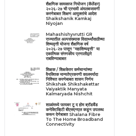
शैक्षणिक कामकाज नियोजन (कॅलेंडर)
२०२६-२७ ची प्रभावी अंमलबजावणी
करणेबाबत शिक्षण आयुक्तांचे आदेश
Shaikshanik Kamkaj
Niyojan
Mahashishyvrutti GR
राज्यातील अल्पसंख्याक विद्यार्थ्यांसाठीच्या
शिष्यवृत्ती योजना शैक्षणिक वर्ष
२०२६-२७ पासून “महाशिष्यवृत्ती” या
एकात्मिक संगणकीय प्रणालीद्वारे
राबविण्याबाबत
शिक्षक / शिक्षकेतर कर्मचाऱ्यांच्या
वैयक्तिक मान्यतेप्रकरणी कालमर्यादा
निश्चित करणेबाबत शासन निर्णय
Shikshak Shikshakettar
Vaiyaktik Manyata
Kalmaryada Nishchit
शाळांमध्ये फायबर टू द होम ब्रॉडबैंड
कनेक्टिव्हिटी बीएसएनएल कडून उपलब्ध
करून देणेबाबत Shalana Fibre
To The Home Broadband
Connectivity