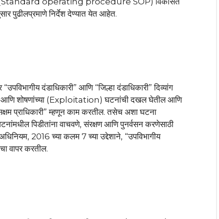
ध्दती (Standard operating procedure SOP) विकसित
ार पुढीलप्रमाणे निर्देश देण्यात येत आहेत.
र “उपविभागीय दंडाधिकारी” आणि “जिल्हा दंडाधिकारी” दिव्यांग
) आणि शोषणांच्या (Exploitation) घटनांची दखल घेतील आणि
सक्षम प्राधिकारी” म्हणून काम करतील. तसेच अशा घटना
ंमधील पिडीतांना वाचवणे, संरक्षण आणि पुनर्वसन करणेसाठी
क अधिनियम, 2016 च्या कलम 7 च्या उद्देशाने, “उपविभागीय
ांचा वापर करतील.