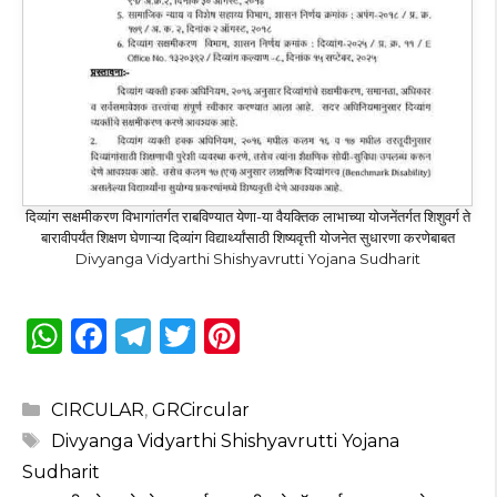
दिव्यांग सक्षमीकरण विभागांतर्गत राबविण्यात येणा-या वैयक्तिक लाभाच्या योजनेंतर्गत शिशुवर्ग ते
बारावीपर्यंत शिक्षण घेणाऱ्या दिव्यांग विद्यार्थ्यांसाठी शिष्यवृत्ती योजनेत सुधारणा करणेबाबत
Divyanga Vidyarthi Shishyavrutti Yojana Sudharit
W
F
T
T
Pi
h
a
el
w
n
a
c
e
it
te
Categories
CIRCULAR
,
GRCircular
ts
e
g
te
re
Tags
Divyanga Vidyarthi Shishyavrutti Yojana
A
b
ra
r
st
Sudharit