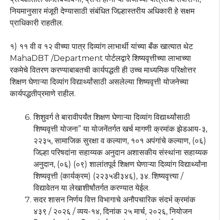
नियमानुसार मंजूरी देण्यासाठी संबंधित जिल्हास्तरीय अधिकारी हे सक्षम
प्राधिकारी राहतील.
१) ११ वी व १२ वीच्या पात्र दिव्यांग लाभार्थी यांच्या बँक खात्यात थेट
MahaDBT /Department पोर्टलद्वारे शिष्यवृत्तीच्या लाभाच्या
रकमेचे वितरण करण्याबाबतची कार्यपद्धती ही उच्च माध्यमिक परिक्षोत्तर
शिक्षण घेणाऱ्या दिव्यांग विद्यार्थ्यांसाठी असलेल्या शिष्यवृत्ती योजनेच्या
कार्यपद्धतीप्रमाणे राहील.
शिशुवर्ग ते बारावीपर्यंत शिक्षण घेणाऱ्या दिव्यांग विद्यार्थ्यांसाठी
शिष्यवृत्ती योजना” या योजनेंतर्गत खर्च मागणी क्रमांक झेडआय-३,
२२३५, सामाजिक सुरक्षा व कल्याण, १०१ अपंगांचे कल्याण, (०६)
जिल्हा परिषदांना सहाय्यक अनुदान अशासकीय संस्थांना सहाय्यक
अनुदान, (०६) (०९) शालांतपूर्व शिक्षण घेणाऱ्या दिव्यांग विद्यार्थ्यांना
शिष्यवृत्ती (कार्यक्रम) (२२३५डी३४६), ३४. शिष्यवृत्त्या /
विद्यावेतन या लेखाशीर्षांतर्गत करण्यात येईल.
सदर शासन निर्णय वित्त विभागाचे अनौपचारिक संदर्भ क्रमांक
४३९ / २०२६ / व्यय-१४, दिनांक २५ मार्च, २०२६, नियोजन