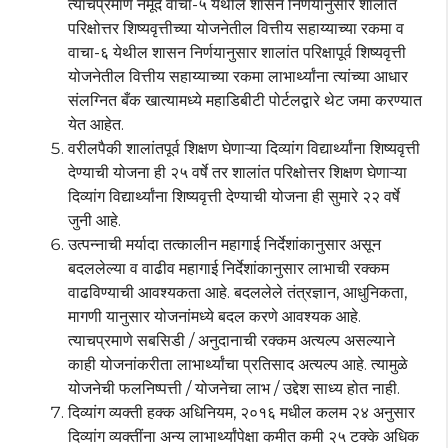
त्याचप्रमाणे नमूद वाचा-५ येथील शासन निर्णयानुसार शालांत
परिक्षोत्तर शिष्यवृत्तीच्या योजनेतील वित्तीय सहाय्याच्या रकमा व
वाचा-६ येथील शासन निर्णयानुसार शालांत परिक्षापूर्व शिष्यवृत्ती
योजनेतील वित्तीय सहाय्याच्या रकमा लाभार्थ्यांना त्यांच्या आधार
संलग्नित बँक खात्यामध्ये महाडिबीटी पोर्टलद्वारे थेट जमा करण्यात
येत आहेत.
वरीलपैकी शालांतपूर्व शिक्षण घेणाऱ्या दिव्यांग विद्यार्थ्यांना शिष्यवृत्ती
देण्याची योजना ही २५ वर्षे तर शालांत परिक्षोत्तर शिक्षण घेणाऱ्या
दिव्यांग विद्यार्थ्यांना शिष्यवृत्ती देण्याची योजना ही सुमारे २२ वर्षे
जुनी आहे.
उत्पन्नाची मर्यादा तत्कालीन महागाई निर्देशांकानुसार असून
बदललेल्या व वाढीव महागाई निर्देशांकानुसार लाभाची रक्कम
वाढविण्याची आवश्यकता आहे. बदललेले तंत्रज्ञान, आधुनिकता,
मागणी यानुसार योजनांमध्ये बदल करणे आवश्यक आहे.
त्याचप्रमाणे सबसिडी / अनुदानाची रक्कम अत्यल्प असल्याने
काही योजनांकरीता लाभार्थ्यांचा प्रतिसाद अत्यल्प आहे. त्यामुळे
योजनेची फलनिष्पत्ती / योजनेचा लाभ / उद्देश साध्य होत नाही.
दिव्यांग व्यक्ती हक्क अधिनियम, २०१६ मधील कलम २४ अनुसार
दिव्यांग व्यक्तींना अन्य लाभार्थ्यांपेक्षा कमीत कमी २५ टक्के अधिक