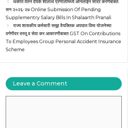
p
o
m
थकीत वेतन देयके शालार्थ प्रणालीमध्ये ऑनलाईन सादर करणेबाबत.
सन २०२६-२७ Online Submission Of Pending
p
o
Supplementry Salary Bills In Shalaarth Pranali
k
राज्य शासकीय कर्मचारी समूह वैयक्तिक अपघात विमा योजनेच्या
वर्गणीवर वस्तू व सेवा कर आकारणीबाबत GST On Contributions
To Employees Group Personal Accident Insurance
Scheme
Leave a Comment
Comment