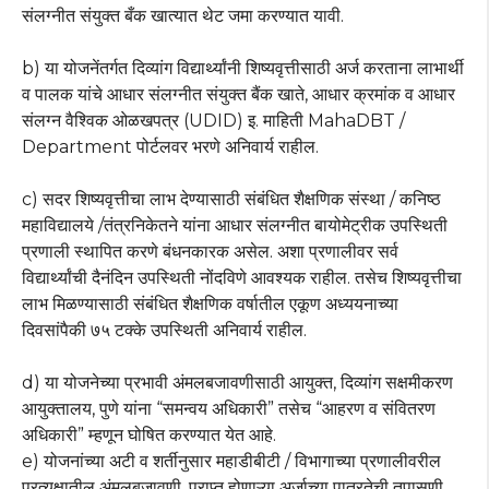
संलग्नीत संयुक्त बँक खात्यात थेट जमा करण्यात यावी.
b) या योजनेंतर्गत दिव्यांग विद्यार्थ्यांनी शिष्यवृत्तीसाठी अर्ज करताना लाभार्थी
व पालक यांचे आधार संलग्नीत संयुक्त बैंक खाते, आधार क्रमांक व आधार
संलग्न वैश्विक ओळखपत्र (UDID) इ. माहिती MahaDBT /
Department पोर्टलवर भरणे अनिवार्य राहील.
c) सदर शिष्यवृत्तीचा लाभ देण्यासाठी संबंधित शैक्षणिक संस्था / कनिष्ठ
महाविद्यालये /तंत्रनिकेतने यांना आधार संलग्नीत बायोमेट्रीक उपस्थिती
प्रणाली स्थापित करणे बंधनकारक असेल. अशा प्रणालीवर सर्व
विद्यार्थ्यांची दैनंदिन उपस्थिती नोंदविणे आवश्यक राहील. तसेच शिष्यवृत्तीचा
लाभ मिळण्यासाठी संबंधित शैक्षणिक वर्षातील एकूण अध्ययनाच्या
दिवसांपैकी ७५ टक्के उपस्थिती अनिवार्य राहील.
d) या योजनेच्या प्रभावी अंमलबजावणीसाठी आयुक्त, दिव्यांग सक्षमीकरण
आयुक्तालय, पुणे यांना “समन्वय अधिकारी” तसेच “आहरण व संवितरण
अधिकारी” म्हणून घोषित करण्यात येत आहे.
e) योजनांच्या अटी व शर्तीनुसार महाडीबीटी / विभागाच्या प्रणालीवरील
प्रत्यक्षातील अंमलबजावणी, प्राप्त होणाऱ्या अर्जाच्या पात्रतेची तपासणी,