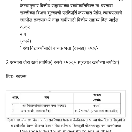
केल्यानुसार वित्तीय सहाय्याच्या रकमेव्यतिरिक्त ना-परतावा
सक्तीच्या शिक्षण शुल्काची प्रतिपूर्ति करण्यात येईल. त्याचप्रमाणे
खालील तक्त्यामध्ये नमूद बाबींसाठी वित्तीय सहाय्य दिले जाईल.
अ.क्र.
बाब
(रुपये)
1 अंध विद्यार्थ्यांसाठी वाचक भत्ता (दरमहा) १५०/-
2 अभ्यास दौरा खर्च (वार्षिक) रुपये १५००/- (प्रत्यक्ष खर्चाच्या मर्यादेत)
टिप:- रक्कम
दिव्यांग सक्षमीकरण विभागांतर्गत राबविण्यात येणा-या वैयक्तिक लाभाच्या योजनेंतर्गत शिशुवर्ग ते
बारावीपर्यंत शिक्षण घेणाऱ्या दिव्यांग विद्यार्थ्यांसाठी शिष्यवृत्ती योजनेत सुधारणा करणेबाबत
Divyanga Vidyarthi Shishyavrutti Yojana Sudharit