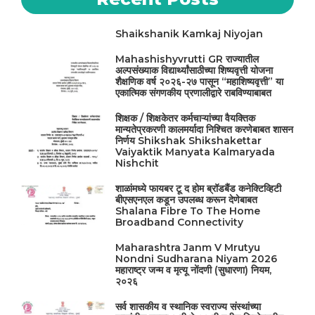
k
Shaikshanik Kamkaj Niyojan
Mahashishyvrutti GR राज्यातील
अल्पसंख्याक विद्यार्थ्यांसाठीच्या शिष्यवृत्ती योजना
शैक्षणिक वर्ष २०२६-२७ पासून “महाशिष्यवृत्ती” या
एकात्मिक संगणकीय प्रणालीद्वारे राबविण्याबाबत
शिक्षक / शिक्षकेतर कर्मचाऱ्यांच्या वैयक्तिक
मान्यतेप्रकरणी कालमर्यादा निश्चित करणेबाबत शासन
निर्णय Shikshak Shikshakettar
Vaiyaktik Manyata Kalmaryada
Nishchit
शाळांमध्ये फायबर टू द होम ब्रॉडबैंड कनेक्टिव्हिटी
बीएसएनएल कडून उपलब्ध करून देणेबाबत
Shalana Fibre To The Home
Broadband Connectivity
Maharashtra Janm V Mrutyu
Nondni Sudharana Niyam 2026
महाराष्ट्र जन्म व मृत्यू नोंदणी (सुधारणा) नियम,
२०२६
सर्व शासकीय व स्थानिक स्वराज्य संस्थांच्या